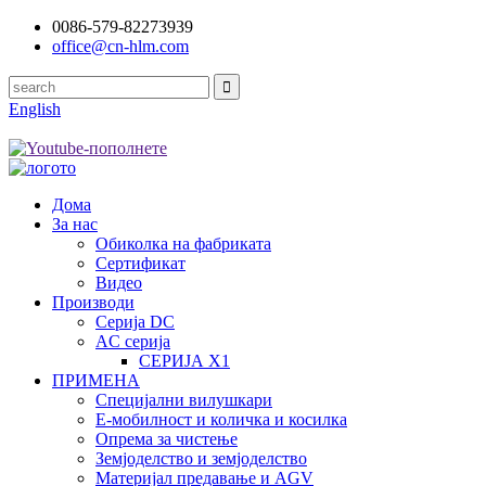
0086-579-82273939
office@cn-hlm.com
English
Дома
За нас
Обиколка на фабриката
Сертификат
Видео
Производи
Серија DC
AC серија
СЕРИЈА X1
ПРИМЕНА
Специјални вилушкари
Е-мобилност и количка и косилка
Опрема за чистење
Земјоделство и земјоделство
Материјал предавање и AGV