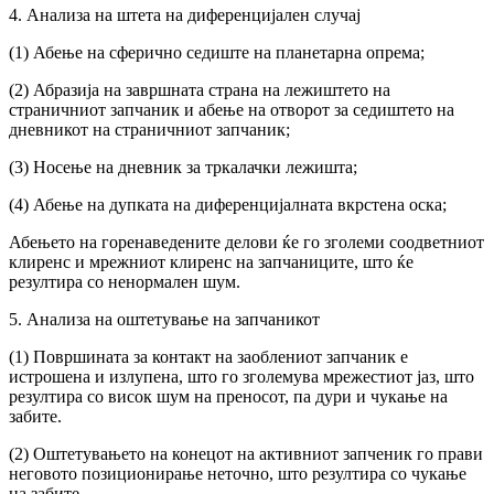
4. Анализа на штета на диференцијален случај
(1) Абење на сферично седиште на планетарна опрема;
(2) Абразија на завршната страна на лежиштето на
страничниот запчаник и абење на отворот за седиштето на
дневникот на страничниот запчаник;
(3) Носење на дневник за тркалачки лежишта;
(4) Абење на дупката на диференцијалната вкрстена оска;
Абењето на горенаведените делови ќе го зголеми соодветниот
клиренс и мрежниот клиренс на запчаниците, што ќе
резултира со ненормален шум.
5. Анализа на оштетување на запчаникот
(1) Површината за контакт на заоблениот запчаник е
истрошена и излупена, што го зголемува мрежестиот јаз, што
резултира со висок шум на преносот, па дури и чукање на
забите.
(2) Оштетувањето на конецот на активниот запченик го прави
неговото позиционирање неточно, што резултира со чукање
на забите.