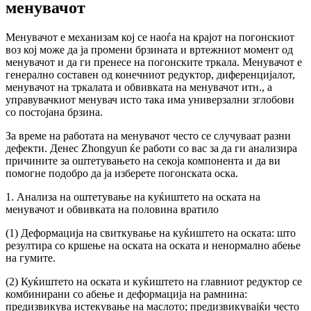
менувачот
Менувачот е механизам кој се наоѓа на крајот на погонскиот
воз кој може да ја промени брзината и вртежниот момент од
менувачот и да ги пренесе на погонските тркала. Менувачот е
генерално составен од конечниот редуктор, диференцијалот,
менувачот на тркалата и обвивката на менувачот итн., а
управувачкиот менувач исто така има универзални зглобови
со постојана брзина.
За време на работата на менувачот често се случуваат разни
дефекти. Денес Zhongyun ќе работи со вас за да ги анализира
причините за оштетувањето на секоја компонента и да ви
помогне подобро да ја изберете погонската оска.
1. Анализа на оштетување на куќиштето на оската на
менувачот и обвивката на половина вратило
(1) Деформација на свиткување на куќиштето на оската: што
резултира со кршење на оската на оската и ненормално абење
на гумите.
(2) Куќиштето на оската и куќиштето на главниот редуктор се
комбинирани со абење и деформација на рамнина:
предизвикува истекување на маслото; предизвикувајќи често