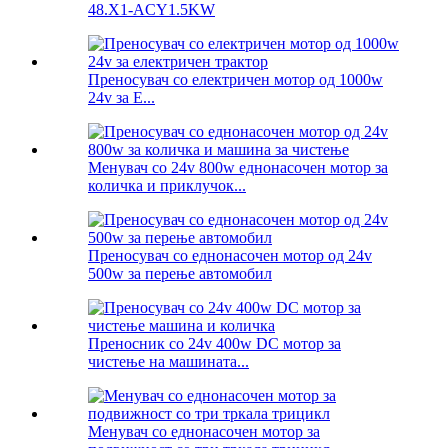
48.X1-ACY1.5KW
Преносувач со електричен мотор од 1000w
24v за Е...
Менувач со 24v 800w еднонасочен мотор за
количка и приклучок...
Преносувач со еднонасочен мотор од 24v
500w за перење автомобил
Преносник со 24v 400w DC мотор за
чистење на машината...
Менувач со еднонасочен мотор за