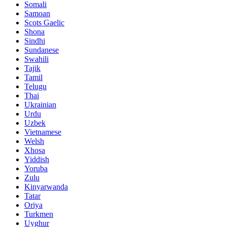
Somali
Samoan
Scots Gaelic
Shona
Sindhi
Sundanese
Swahili
Tajik
Tamil
Telugu
Thai
Ukrainian
Urdu
Uzbek
Vietnamese
Welsh
Xhosa
Yiddish
Yoruba
Zulu
Kinyarwanda
Tatar
Oriya
Turkmen
Uyghur