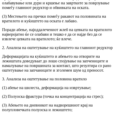
олабавување или дури и кршење на завртките за поврзување
помеѓу главниот редуктор и обвивката на оската.
(3) Местењето на пречки помеѓу ракавот на половината на
вратилото и куќиштето на оската е лабаво.
Поради абење, најоддалечениот жлеб на цевката на вратилото
најверојатно ќе се олабави и тешко е да се најде без да се
извлече цевката на вратилото; ќе влече.
2. Анализа на оштетување на куќиштето на главниот редуктор
Деформацијата на куќиштето и абењето на отворите на
лежиштата доведуваат до лошо спојување на запчениците и
намалување на површината за контакт, што резултира со рано
оштетување на запчаниците и зголемен шум од преносот.
3. Анализа на оштетување на половина вратило
(1) абење на шилеста, деформација на извртување;
(2) Полуоска фрактура (точка на концентрација на стрес);
(3) Абењето на дневникот на надворешниот крај на
полупловечката полуоска и лежиштето;