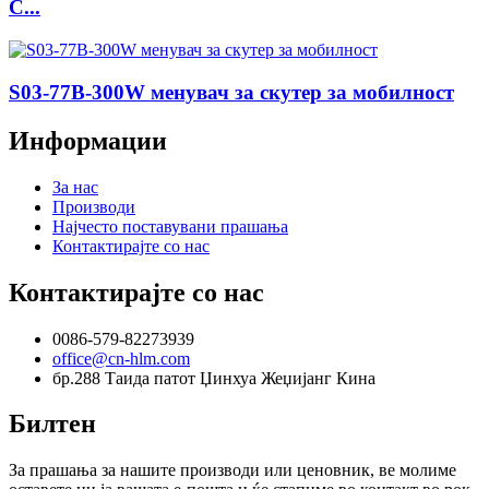
C...
S03-77B-300W менувач за скутер за мобилност
Информации
За нас
Производи
Најчесто поставувани прашања
Контактирајте со нас
Контактирајте со нас
0086-579-82273939
office@cn-hlm.com
бр.288 Таида патот Џинхуа Жеџијанг Кина
Билтен
За прашања за нашите производи или ценовник, ве молиме