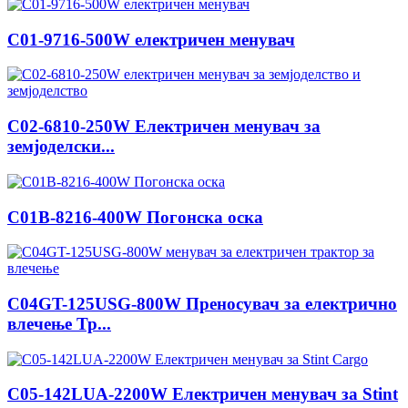
C01-9716-500W електричен менувач
C02-6810-250W Електричен менувач за
земјоделски...
C01B-8216-400W Погонска оска
C04GT-125USG-800W Преносувач за електрично
влечење Тр...
C05-142LUA-2200W Електричен менувач за Stint