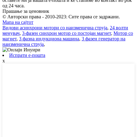
оставете ни ја вашата е-пошта и ќе стапиме во контакт во рок
од 24 часа.
Прашање за ценовник
© Авторски права - 2010-2023: Сите права се задржани.
Мапа на сајтот
Видови асинхрони мотори со наизменична струја
,
24 волти
менувач
,
3-фазен синхрон мотор со постојан магнет
,
Мотор со
магнет
,
3 фазна индукциона машина
,
3 фазен генератор на
наизменична струја
,
Испрати е-пошта
x