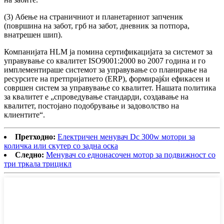
(3) Абење на страничниот и планетарниот запченик
(површина на забот, грб на забот, дневник за потпора,
внатрешен шип).
Компанијата HLM ја помина сертификацијата за системот за
управување со квалитет ISO9001:2000 во 2007 година и го
имплементираше системот за управување со планирање на
ресурсите на претпријатието (ERP), формирајќи ефикасен и
совршен систем за управување со квалитет. Нашата политика
за квалитет е „спроведување стандарди, создавање на
квалитет, постојано подобрување и задоволство на
клиентите“.
Претходно:
Електричен менувач Dc 300w мотори за
количка или скутер со задна оска
Следно:
Менувач со еднонасочен мотор за подвижност со
три тркала трицикл