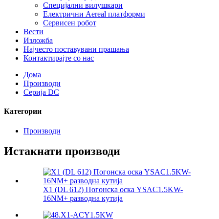
Специјални вилушкари
Електрични Aereal платформи
Сервисен робот
Вести
Изложба
Најчесто поставувани прашања
Контактирајте со нас
Дома
Производи
Серија DC
Категории
Производи
Истакнати производи
X1 (DL 612) Погонска оска YSAC1.5KW-
16NM+ разводна кутија