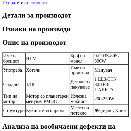
Испратете ни е-пошта
Детали за производот
Ознаки на производи
Опис на производот
Име на
Број на
9-C03S-80S-
HLM
брендот
модел
300W
Име на
Употреба
Хотели
Менувач
производ
1 ЕЕЗ/CTN
Детали за
Сооднос
1/18
30ПЕЗ/
пакување
ПАЛЕТА
Тип на
Мотор со планетарен
Излезна
200-250W
мотор
менувач PMDC
моќност
Место на
Структури
Куќиште за опрема
Жеџијанг, Кина
потекло
Анализа на вообичаени дефекти на