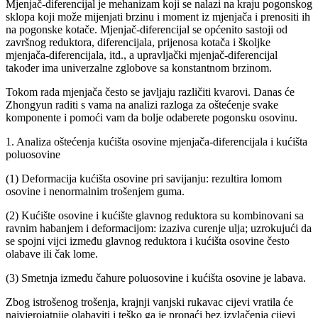
Mjenjač-diferencijal je mehanizam koji se nalazi na kraju pogonskog
sklopa koji može mijenjati brzinu i moment iz mjenjača i prenositi ih
na pogonske kotače. Mjenjač-diferencijal se općenito sastoji od
završnog reduktora, diferencijala, prijenosa kotača i školjke
mjenjača-diferencijala, itd., a upravljački mjenjač-diferencijal
također ima univerzalne zglobove sa konstantnom brzinom.
Tokom rada mjenjača često se javljaju različiti kvarovi. Danas će
Zhongyun raditi s vama na analizi razloga za oštećenje svake
komponente i pomoći vam da bolje odaberete pogonsku osovinu.
1. Analiza oštećenja kućišta osovine mjenjača-diferencijala i kućišta
poluosovine
(1) Deformacija kućišta osovine pri savijanju: rezultira lomom
osovine i nenormalnim trošenjem guma.
(2) Kućište osovine i kućište glavnog reduktora su kombinovani sa
ravnim habanjem i deformacijom: izaziva curenje ulja; uzrokujući da
se spojni vijci između glavnog reduktora i kućišta osovine često
olabave ili čak lome.
(3) Smetnja između čahure poluosovine i kućišta osovine je labava.
Zbog istrošenog trošenja, krajnji vanjski rukavac cijevi vratila će
najvjerojatnije olabaviti i teško ga je pronaći bez izvlačenja cijevi