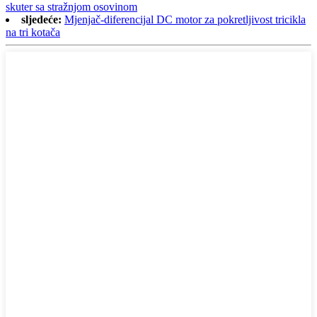
skuter sa stražnjom osovinom
sljedeće:
Mjenjač-diferencijal DC motor za pokretljivost tricikla
na tri kotača