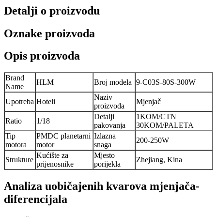
Detalji o proizvodu
Oznake proizvoda
Opis proizvoda
Brand
HLM
Broj modela
9-C03S-80S-300W
Name
Naziv
Upotreba
Hoteli
Mjenjač
proizvoda
Detalji
1KOM/CTN
Ratio
1/18
pakovanja
30KOM/PALETA
Tip
PMDC planetarni
Izlazna
200-250W
motora
motor
snaga
Kućište za
Mjesto
Strukture
Zhejiang, Kina
prijenosnike
porijekla
Analiza uobičajenih kvarova mjenjača-
diferencijala