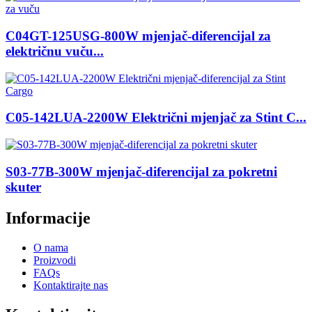
C04GT-125USG-800W mjenjač-diferencijal za
električnu vuču...
C05-142LUA-2200W Električni mjenjač za Stint C...
S03-77B-300W mjenjač-diferencijal za pokretni
skuter
Informacije
O nama
Proizvodi
FAQs
Kontaktirajte nas