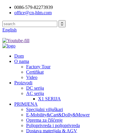
0086-579-82273939
office@cn-hlm.com
English
Dom
O nama
Factory Tour
Certifikat
Video
Proizvodi
DC serija
AC serija
X1 SERIJA
PRIMJENA
Specijalni viljuškari
E-Mobility&Cart&Dolly&Mower
Oprema za čišćenje
Poljoprivreda i poljoprivreda
Dostava materijala & AGV