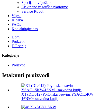
Specijalni viljuškari
Električne vazdušne platforme
Service Robot
Vijesti
Izložba
FAQs
Kontaktirajte nas
Dom
Proizvodi
DC serija
Kategorije
Proizvodi
Istaknuti proizvodi
X1 (DL 612) Pogonska osovina YSAC1.5KW-
16NM+ razvodna kutija