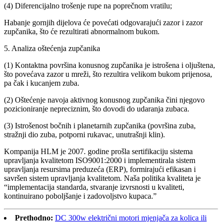
(4) Diferencijalno trošenje rupe na poprečnom vratilu;
Habanje gornjih dijelova će povećati odgovarajući zazor i zazor
zupčanika, što će rezultirati abnormalnom bukom.
5. Analiza oštećenja zupčanika
(1) Kontaktna površina konusnog zupčanika je istrošena i oljuštena,
što povećava zazor u mreži, što rezultira velikom bukom prijenosa,
pa čak i kucanjem zuba.
(2) Oštećenje navoja aktivnog konusnog zupčanika čini njegovo
pozicioniranje nepreciznim, što dovodi do udaranja zubaca.
(3) Istrošenost bočnih i planetarnih zupčanika (površina zuba,
stražnji dio zuba, potporni rukavac, unutrašnji klin).
Kompanija HLM je 2007. godine prošla sertifikaciju sistema
upravljanja kvalitetom ISO9001:2000 i implementirala sistem
upravljanja resursima preduzeća (ERP), formirajući efikasan i
savršen sistem upravljanja kvalitetom. Naša politika kvaliteta je
“implementacija standarda, stvaranje izvrsnosti u kvaliteti,
kontinuirano poboljšanje i zadovoljstvo kupaca.”
Prethodno:
DC 300w električni motori mjenjača za kolica ili