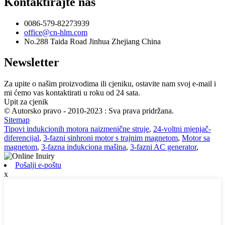
Kontaktirajte nas
0086-579-82273939
office@cn-hlm.com
No.288 Taida Road Jinhua Zhejiang China
Newsletter
Za upite o našim proizvodima ili cjeniku, ostavite nam svoj e-mail i
mi ćemo vas kontaktirati u roku od 24 sata.
Upit za cjenik
© Autorsko pravo - 2010-2023 : Sva prava pridržana.
Sitemap
Tipovi indukcionih motora naizmenične struje
,
24-voltni mjenjač-
diferencijal
,
3-fazni sinhroni motor s trajnim magnetom
,
Motor sa
magnetom
,
3-fazna indukciona mašina
,
3-fazni AC generator
,
Pošalji e-poštu
x