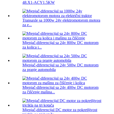
48.X1-ACY1.5KW
Transaxle sa 1000w 24v elektromotorom motora
za e...
Mjenjač-diferencijal sa 24v 800w DC motorom
za kolica i...
Mjenjač-diferencijal sa 24v 500w DC motorom
za pranje automobila
Mjenjač-diferencijal sa 24v 400w DC motorom
za čišćenje mašina...
Mjenjač-diferencijal DC motor za pokretljivost