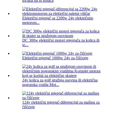
tricikla na tri kotača
Električni mjenjač sa 2200w 24v električnim
motorom...
DC 300w električni motori mjenjača za kolica ili
sc...
Električni mjenjač 1000w 24v za čišćenje
24v kolica za golf stražnja osovina ili električna
pogonska vratila Mot...
124v električni mjenjač-diferencijal za mašinu za
čišćenje