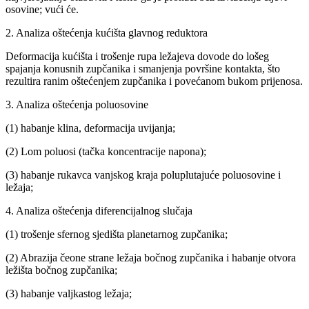
osovine; vući će.
2. Analiza oštećenja kućišta glavnog reduktora
Deformacija kućišta i trošenje rupa ležajeva dovode do lošeg
spajanja konusnih zupčanika i smanjenja površine kontakta, što
rezultira ranim oštećenjem zupčanika i povećanom bukom prijenosa.
3. Analiza oštećenja poluosovine
(1) habanje klina, deformacija uvijanja;
(2) Lom poluosi (tačka koncentracije napona);
(3) habanje rukavca vanjskog kraja poluplutajuće poluosovine i
ležaja;
4. Analiza oštećenja diferencijalnog slučaja
(1) trošenje sfernog sjedišta planetarnog zupčanika;
(2) Abrazija čeone strane ležaja bočnog zupčanika i habanje otvora
ležišta bočnog zupčanika;
(3) habanje valjkastog ležaja;