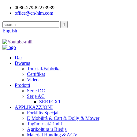
0086-579-82273939
office@cn-hlm.com
English
Dar
Dwarna
Tour tal-Fabbrika
Ċertifikat
Video
Prodotti
Serje DC
Serje AC
SERJE X1
APPLIKAZZJONI
Forklifts Speċjali
E-Mobilità & Cart & Dolly & Mower
Tagħmir tat-Tindif
Agrikoltura u Biedja
Materjal Handing & AGV