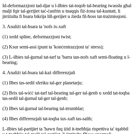
Id-deformazzjoni tad-djar u l-ilbies tat-toqob tal-bearing iwasslu għal
malji fqir tal-gerijiet taċ-ċanfrin u tnaqqis fiż-żona tal-kuntatt, li
jirriżulta fi ħsara bikrija lill-gerijiet u żieda fil-ħoss tat-trażmissjoni.
3. Analiżi tal-ħsara ta 'nofs ix-xaft
(1) xedd spline, deformazzjoni twist;
(2) Ksur semi-assi (punt ta 'konċentrazzjoni ta' stress);
(3) L-ilbies tal-ġurnal tat-tarf ta 'barra tan-nofs xaft semi-floating u l-
bearing;
4. Analiżi tal-ħsara tal-każ differenzjali
(1) Ilbes tas-sedil sferiku tal-ger planetarju;
(2) Brix tal-wiċċ tat-tarf tal-bearing tal-ger tal-ġenb u xedd tat-toqba
tas-sedil tal-ġurnal tal-ger tal-ġenb;
(3) Ilbes tal-ġurnal tal-bearing tal-irrumblar;
(4) Ilbes differenzjali tat-toqba tax-xaft tas-salib;
L-ilbies tal-partijiet ta 'hawn fuq iżid it-tneħħija rispettiva ta' tqabbil