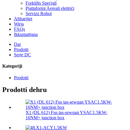
Forklifts Speċjali
Pjattaformi Aereali elettriċi
Servizz Robot
Aħbarijiet
Wirja
FAQs
Ikkuntattjana
Dar
Prodotti
Serje DC
Kategoriji
Prodotti
Prodotti dehru
X1 (DL 612) Fus tas-sewqan YSAC1.5KW-
16NM+ junction box