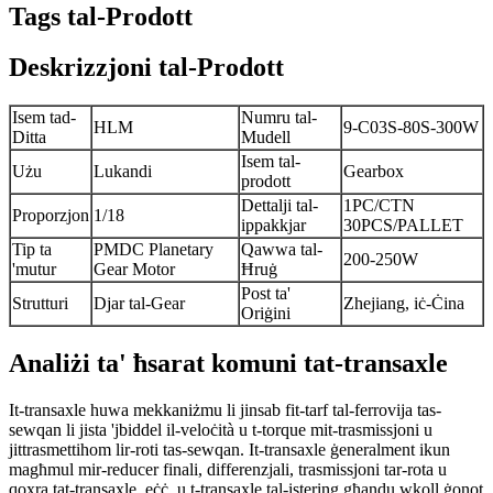
Tags tal-Prodott
Deskrizzjoni tal-Prodott
Isem tad-
Numru tal-
HLM
9-C03S-80S-300W
Ditta
Mudell
Isem tal-
Użu
Lukandi
Gearbox
prodott
Dettalji tal-
1PC/CTN
Proporzjon
1/18
ippakkjar
30PCS/PALLET
Tip ta
PMDC Planetary
Qawwa tal-
200-250W
'mutur
Gear Motor
Ħruġ
Post ta'
Strutturi
Djar tal-Gear
Zhejiang, iċ-Ċina
Oriġini
Analiżi ta' ħsarat komuni tat-transaxle
It-transaxle huwa mekkaniżmu li jinsab fit-tarf tal-ferrovija tas-
sewqan li jista 'jbiddel il-veloċità u t-torque mit-trasmissjoni u
jittrasmettihom lir-roti tas-sewqan. It-transaxle ġeneralment ikun
magħmul mir-reducer finali, differenzjali, trasmissjoni tar-rota u
qoxra tat-transaxle, eċċ, u t-transaxle tal-istering għandu wkoll ġonot