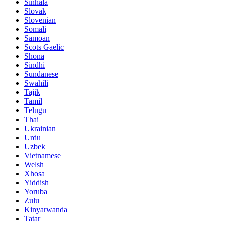
Sinhala
Slovak
Slovenian
Somali
Samoan
Scots Gaelic
Shona
Sindhi
Sundanese
Swahili
Tajik
Tamil
Telugu
Thai
Ukrainian
Urdu
Uzbek
Vietnamese
Welsh
Xhosa
Yiddish
Yoruba
Zulu
Kinyarwanda
Tatar