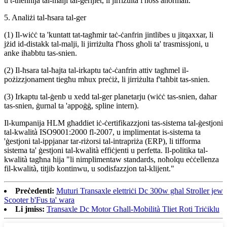
u t-tneħħija tal-malji tal-gerijiet, li jirriżulta f'ħoss anormali.
5. Analiżi tal-ħsara tal-ger
(1) Il-wiċċ ta 'kuntatt tat-tagħmir taċ-ċanfrin jintlibes u jitqaxxar, li
jżid id-distakk tal-malji, li jirriżulta f'ħoss għoli ta' trasmissjoni, u
anke iħabbtu tas-snien.
(2) Il-ħsara tal-ħajta tal-irkaptu taċ-ċanfrin attiv tagħmel il-
pożizzjonament tiegħu mhux preċiż, li jirriżulta f'taħbit tas-snien.
(3) Irkaptu tal-ġenb u xedd tal-ger planetarju (wiċċ tas-snien, dahar
tas-snien, ġurnal ta 'appoġġ, spline intern).
Il-kumpanija HLM għaddiet iċ-ċertifikazzjoni tas-sistema tal-ġestjoni
tal-kwalità ISO9001:2000 fl-2007, u implimentat is-sistema ta
'ġestjoni tal-ippjanar tar-riżorsi tal-intrapriża (ERP), li tifforma
sistema ta' ġestjoni tal-kwalità effiċjenti u perfetta. Il-politika tal-
kwalità tagħna hija "li nimplimentaw standards, noħolqu eċċellenza
fil-kwalità, titjib kontinwu, u sodisfazzjon tal-klijent."
Preċedenti:
Muturi Transaxle elettriċi Dc 300w għal Stroller jew
Scooter b'Fus ta' wara
Li jmiss:
Transaxle Dc Motor Għall-Mobilità Tliet Roti Triċiklu