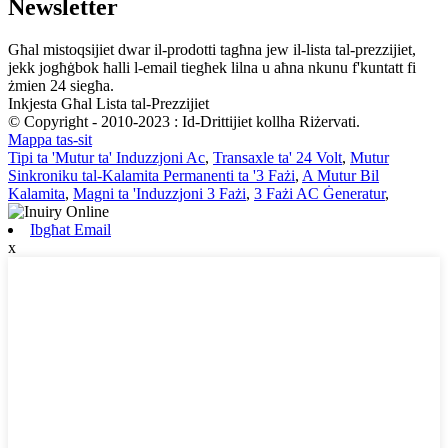
Newsletter
Għal mistoqsijiet dwar il-prodotti tagħna jew il-lista tal-prezzijiet,
jekk jogħġbok ħalli l-email tiegħek lilna u aħna nkunu f'kuntatt fi
żmien 24 siegħa.
Inkjesta Għal Lista tal-Prezzijiet
© Copyright - 2010-2023 : Id-Drittijiet kollha Riżervati.
Mappa tas-sit
Tipi ta 'Mutur ta' Induzzjoni Ac
,
Transaxle ta' 24 Volt
,
Mutur
Sinkroniku tal-Kalamita Permanenti ta '3 Fażi
,
A Mutur Bil
Kalamita
,
Magni ta 'Induzzjoni 3 Fażi
,
3 Fażi AC Ġeneratur
,
Ibgħat Email
x