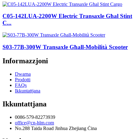
C05-142LUA-2200W Electric Transaxle Għal Stint
C...
S03-77B-300W Transaxle Għall-Mobilità Scooter
Informazzjoni
Dwarna
Prodotti
FAQs
Ikkuntattjana
Ikkuntattjana
0086-579-82273939
office@cn-hlm.com
No.288 Taida Road Jinhua Zhejiang Ċina