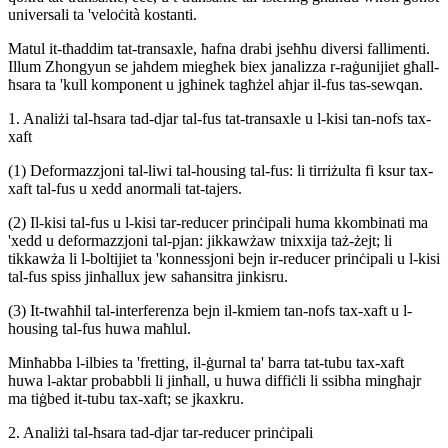
universali ta 'veloċità kostanti.
Matul it-tħaddim tat-transaxle, ħafna drabi jseħħu diversi fallimenti.
Illum Zhongyun se jaħdem miegħek biex janalizza r-raġunijiet għall-
ħsara ta 'kull komponent u jgħinek tagħżel aħjar il-fus tas-sewqan.
1. Analiżi tal-ħsara tad-djar tal-fus tat-transaxle u l-kisi tan-nofs tax-
xaft
(1) Deformazzjoni tal-liwi tal-housing tal-fus: li tirriżulta fi ksur tax-
xaft tal-fus u xedd anormali tat-tajers.
(2) Il-kisi tal-fus u l-kisi tar-reducer prinċipali huma kkombinati ma
'xedd u deformazzjoni tal-pjan: jikkawżaw tnixxija taż-żejt; li
tikkawża li l-boltijiet ta 'konnessjoni bejn ir-reducer prinċipali u l-kisi
tal-fus spiss jinħallux jew saħansitra jinkisru.
(3) It-twaħħil tal-interferenza bejn il-kmiem tan-nofs tax-xaft u l-
housing tal-fus huwa maħlul.
Minħabba l-ilbies ta 'fretting, il-ġurnal ta' barra tat-tubu tax-xaft
huwa l-aktar probabbli li jinħall, u huwa diffiċli li ssibha mingħajr
ma tiġbed it-tubu tax-xaft; se jkaxkru.
2. Analiżi tal-ħsara tad-djar tar-reducer prinċipali