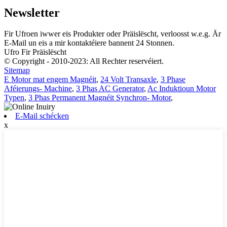
Newsletter
Fir Ufroen iwwer eis Produkter oder Präislëscht, verloosst w.e.g. Är
E-Mail un eis a mir kontaktéiere bannent 24 Stonnen.
Ufro Fir Präislëscht
© Copyright - 2010-2023: All Rechter reservéiert.
Sitemap
E Motor mat engem Magnéit
,
24 Volt Transaxle
,
3 Phase
Aféierungs- Machine
,
3 Phas AC Generator
,
Ac Induktioun Motor
Typen
,
3 Phas Permanent Magnéit Synchron- Motor
,
E-Mail schécken
x