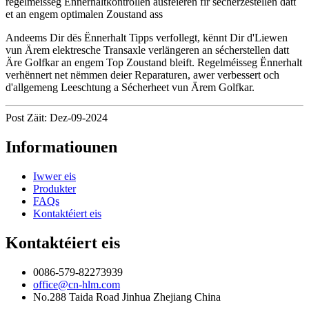
regelméisseg Ënnerhaltkontrollen ausféieren fir sécherzestellen datt
et an engem optimalen Zoustand ass
Andeems Dir dës Ënnerhalt Tipps verfollegt, kënnt Dir d'Liewen
vun Ärem elektresche Transaxle verlängeren an sécherstellen datt
Äre Golfkar an engem Top Zoustand bleift. Regelméisseg Ënnerhalt
verhënnert net nëmmen deier Reparaturen, awer verbessert och
d'allgemeng Leeschtung a Sécherheet vun Ärem Golfkar.
Post Zäit: Dez-09-2024
Informatiounen
Iwwer eis
Produkter
FAQs
Kontaktéiert eis
Kontaktéiert eis
0086-579-82273939
office@cn-hlm.com
No.288 Taida Road Jinhua Zhejiang China