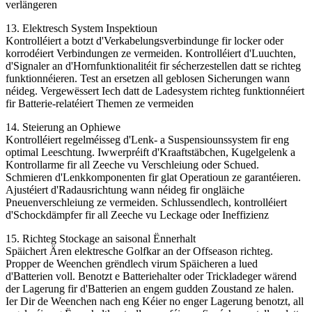
verlängeren
13. Elektresch System Inspektioun
Kontrolléiert a botzt d'Verkabelungsverbindunge fir locker oder
korrodéiert Verbindungen ze vermeiden. Kontrolléiert d'Luuchten,
d'Signaler an d'Hornfunktionalitéit fir sécherzestellen datt se richteg
funktionnéieren. Test an ersetzen all geblosen Sicherungen wann
néideg. Vergewëssert Iech datt de Ladesystem richteg funktionnéiert
fir Batterie-relatéiert Themen ze vermeiden
14. Steierung an Ophiewe
Kontrolléiert regelméisseg d'Lenk- a Suspensiounssystem fir eng
optimal Leeschtung. Iwwerpréift d'Kraaftstäbchen, Kugelgelenk a
Kontrollarme fir all Zeeche vu Verschleiung oder Schued.
Schmieren d'Lenkkomponenten fir glat Operatioun ze garantéieren.
Ajustéiert d'Radausrichtung wann néideg fir ongläiche
Pneuenverschleiung ze vermeiden. Schlussendlech, kontrolléiert
d'Schockdämpfer fir all Zeeche vu Leckage oder Ineffizienz
15. Richteg Stockage an saisonal Ënnerhalt
Späichert Ären elektresche Golfkar an der Offseason richteg.
Propper de Weenchen grëndlech virum Späicheren a lued
d'Batterien voll. Benotzt e Batteriehalter oder Trickladeger wärend
der Lagerung fir d'Batterien an engem gudden Zoustand ze halen.
Ier Dir de Weenchen nach eng Kéier no enger Lagerung benotzt, all