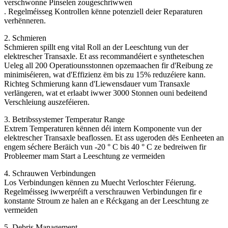
verschwonne Pinselen zougeschriwwen
. Regelméisseg Kontrollen kënne potenziell deier Reparaturen
verhënneren.
2. Schmieren
Schmieren spillt eng vital Roll an der Leeschtung vun der
elektrescher Transaxle. Et ass recommandéiert e syntheteschen
Ueleg all 200 Operatiounsstonnen opzemaachen fir d'Reibung ze
minimiséieren, wat d'Effizienz ëm bis zu 15% reduzéiere kann.
Richteg Schmierung kann d'Liewensdauer vum Transaxle
verlängeren, wat et erlaabt iwwer 3000 Stonnen ouni bedeitend
Verschleiung auszeféieren.
3. Betribssystemer Temperatur Range
Extrem Temperaturen kënnen déi intern Komponente vun der
elektrescher Transaxle beaflossen. Et ass ugeroden dës Eenheeten an
engem séchere Beräich vun -20 ° C bis 40 ° C ze bedreiwen fir
Probleemer mam Start a Leeschtung ze vermeiden
4. Schrauwen Verbindungen
Los Verbindungen kënnen zu Muecht Verloschter Féierung.
Regelméisseg iwwerpréift a verschrauwen Verbindungen fir e
konstante Stroum ze halen an e Réckgang an der Leeschtung ze
vermeiden
5. Debris Management