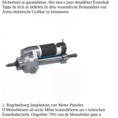
Sécherheet ze garantéieren. Hei sinn e puer detailléiert Ënnerhalt
Tipps fir Iech ze hëllefen fir dëse wesentleche Bestanddeel vun
Ärem elektresche Golfkar ze këmmeren:
1. Regelméisseg Inspektioun vun Motor Pinselen
D'Motorbürsten all sechs Méint kontrolléieren ass e kriteschen
Ënnerhaltschrëtt. Ongeféier 70% vun de Motorfehler ginn u