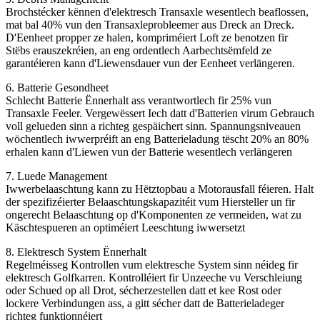
Brochstécker kënnen d'elektresch Transaxle wesentlech beaflossen,
mat bal 40% vun den Transaxleprobleemer aus Dreck an Dreck.
D'Eenheet propper ze halen, kompriméiert Loft ze benotzen fir
Stëbs erauszekréien, an eng ordentlech Aarbechtsëmfeld ze
garantéieren kann d'Liewensdauer vun der Eenheet verlängeren.
6. Batterie Gesondheet
Schlecht Batterie Ënnerhalt ass verantwortlech fir 25% vun
Transaxle Feeler. Vergewëssert Iech datt d'Batterien virum Gebrauch
voll gelueden sinn a richteg gespäichert sinn. Spannungsniveauen
wöchentlech iwwerpréift an eng Batterieladung tëscht 20% an 80%
erhalen kann d'Liewen vun der Batterie wesentlech verlängeren
7. Luede Management
Iwwerbelaaschtung kann zu Hëtztopbau a Motorausfall féieren. Halt
der spezifizéierter Belaaschtungskapazitéit vum Hiersteller un fir
ongerecht Belaaschtung op d'Komponenten ze vermeiden, wat zu
Käschtespueren an optiméiert Leeschtung iwwersetzt
8. Elektresch System Ënnerhalt
Regelméisseg Kontrollen vum elektresche System sinn néideg fir
elektresch Golfkarren. Kontrolléiert fir Unzeeche vu Verschleiung
oder Schued op all Drot, sécherzestellen datt et kee Rost oder
lockere Verbindungen ass, a gitt sécher datt de Batterieladeger
richteg funktionnéiert