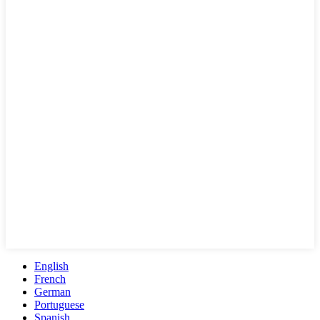
English
French
German
Portuguese
Spanish