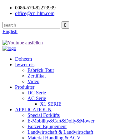
0086-579-82273939
office@cn-hlm.com
English
Doheem
Iwwer eis
Fabréck Tour
Zertifikat
Video
Produkter
DC Serie
AC Serie
X1 SERIE
APPLICATIOUN
Special Forklifts
E-Mobility&Cart&Dolly&Mower
Botzen Equipement
Landwirtschaft & Landwirtschaft
Material Handling & AGV