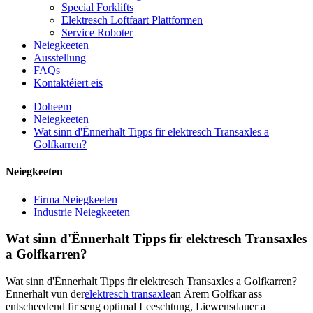
Special Forklifts
Elektresch Loftfaart Plattformen
Service Roboter
Neiegkeeten
Ausstellung
FAQs
Kontaktéiert eis
Doheem
Neiegkeeten
Wat sinn d'Ënnerhalt Tipps fir elektresch Transaxles a
Golfkarren?
Neiegkeeten
Firma Neiegkeeten
Industrie Neiegkeeten
Wat sinn d'Ënnerhalt Tipps fir elektresch Transaxles
a Golfkarren?
Wat sinn d'Ënnerhalt Tipps fir elektresch Transaxles a Golfkarren?
Ënnerhalt vun der
elektresch transaxle
an Ärem Golfkar ass
entscheedend fir seng optimal Leeschtung, Liewensdauer a