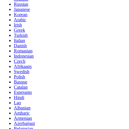
Russian
Japanese
Korean
Arabic
Irish
Greek
Turkish
Italian
Danish
Romanian
Indonesian
Czech
Afrikaans
Swedish
Polish
Basque
Catalan
Esperanto
Hindi
Lao
Albanian
Amharic
Armenian
Azerbaijani
Belarusian