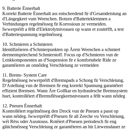
9. Batterie Ënnerhalt
Korrekt Batterie Ënnerhalt ass entscheedend fir d'Gesamtleistung an
d'Längegkeet vum Weenchen. Botzen d'Batterieklemmen a
Verbindungen regelméisseg fir Korrosioun ze vermeiden.
Iwwerpréift a fëllt d'Elektrolytniveauen op wann et zoutrëfft, a test
d'Batteriespannung regelméisseg
10. Schmieren a Schmieren
Identifizéieren d'Schmierpunkten op Ärem Weenchen a schmiert
deementspriechend Schmierstoff. Focus op d'Schmieren vun de
Lenkkomponenten an d'Suspension fir e komfortabele Ride ze
garantéieren an onnéideg Verschleiung ze vermeiden
11. Brems- System Care
Regelméisseg iwwerpréift d'Bremspads a Schong fir Verschleiung.
D'Astellung vun de Bremsen fir eng korrekt Spannung garantéiert
effizient Bremsen. Wann Äre Golfkar en hydraulesche Bremssystem
huet, kontrolléiert d'Bremsflëssegkeetsniveauen a fëllt wann néideg
12. Pneuen Ënnerhalt
Kontrolléiert regelméisseg den Drock vun de Pneuen a passt op
wann néideg. Iwwerpréift d'Pneuen fir all Zeeche vu Verschleiung,
wéi Rëss oder Ausstouss. Rotéiert d'Pneuen periodesch fir eng
gläichméisseg Verschleiung ze garantéieren an hir Liewensdauer ze