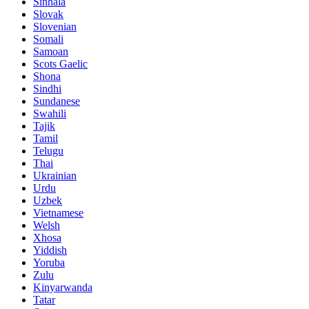
Sinhala
Slovak
Slovenian
Somali
Samoan
Scots Gaelic
Shona
Sindhi
Sundanese
Swahili
Tajik
Tamil
Telugu
Thai
Ukrainian
Urdu
Uzbek
Vietnamese
Welsh
Xhosa
Yiddish
Yoruba
Zulu
Kinyarwanda
Tatar