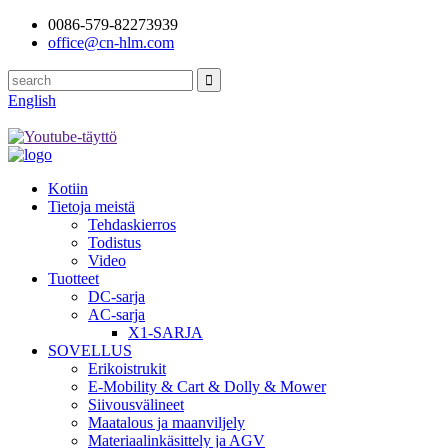
0086-579-82273939
office@cn-hlm.com
English
Kotiin
Tietoja meistä
Tehdaskierros
Todistus
Video
Tuotteet
DC-sarja
AC-sarja
X1-SARJA
SOVELLUS
Erikoistrukit
E-Mobility & Cart & Dolly & Mower
Siivousvälineet
Maatalous ja maanviljely
Materiaalinkäsittely ja AGV