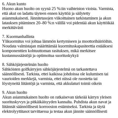
6. Akun kunto
Huono akun huolto on syynä 25 %:iin vaihteiston vioista. Varmista,
että akut on ladattu täyteen ennen käyttöä ja säilytetty
asianmukaisesti. Jännitetasojen viikoittainen tarkistaminen ja akun
latauksen pitäminen 20–80 %:n välillä voi pidentää akun käyttöikää
merkittävästi
7. Kuormanhallinta
Ylikuormitus voi johtaa lämmön kertymiseen ja moottorihäiriöihin.
Noudata valmistajan määrittämää kuormituskapasiteettia estääksesi
komponenttien kohtuuttoman rasituksen, mikä merkitsee
kustannussäästöjä ja optimoitua suorituskykyä
8. Sähköjärjestelmän huolto
Sähköisten golfkärryjen sähköjärjestelmä on tarkastettava
säännöllisesti. Tarkista, ettei kaikissa johdoissa ole kulumisen tai
vaurioiden merkkejä, varmista, ettei niissä ole ruostetta tai
löystyneitä liitäntöjä ja varmista, että akkulaturi toimii oikein
9. Akun huolto
Akun asianmukainen huolto on ratkaisevan tärkeää kärryn yleisen
suorituskyvyn ja pitkäikäisyyden kannalta. Puhdista akun navat ja
liitännät säännöllisesti korroosion estämiseksi. Tarkista ja täytä
elektrolyyttitasot tarvittaessa ja testaa akun jännite säännöllisesti