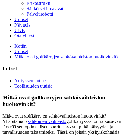
Erikoistrukit
Sähköiset ilmalavat
Palvelurobotti
Uutiset
Näyttely
UKK
Ota yhteyttä
Kotiin
Uutiset
Mitkä ovat golfkärryjen sähkövaihteiston huoltovinkit?
Uutiset
Yrityksen uutiset
Teollisuuden uutisia
Mitkä ovat golfkärryjen sähkövaihteiston
huoltovinkit?
Mitkä ovat golfkärryjen sähkövaihteiston huoltovinkit?
Ylläpitämällä
sähköinen vaihteisto
golfkärryssäsi on ratkaisevan
tärkeää sen optimaalisen suorituskyvyn, pitkäikäisyyden ja
turvallisuuden takaamiseksi. Tässä on joitain yksityiskohtaisia ​​