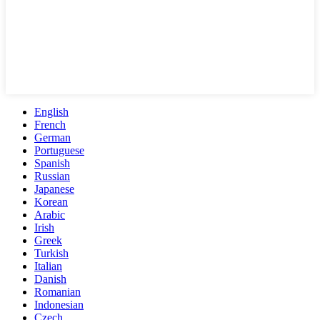
English
French
German
Portuguese
Spanish
Russian
Japanese
Korean
Arabic
Irish
Greek
Turkish
Italian
Danish
Romanian
Indonesian
Czech