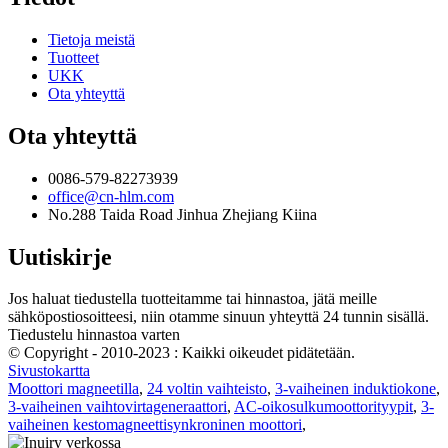
Tietoja meistä
Tuotteet
UKK
Ota yhteyttä
Ota yhteyttä
0086-579-82273939
office@cn-hlm.com
No.288 Taida Road Jinhua Zhejiang Kiina
Uutiskirje
Jos haluat tiedustella tuotteitamme tai hinnastoa, jätä meille
sähköpostiosoitteesi, niin otamme sinuun yhteyttä 24 tunnin sisällä.
Tiedustelu hinnastoa varten
© Copyright - 2010-2023 : Kaikki oikeudet pidätetään.
Sivustokartta
Moottori magneetilla
,
24 voltin vaihteisto
,
3-vaiheinen induktiokone
,
3-vaiheinen vaihtovirtageneraattori
,
AC-oikosulkumoottorityypit
,
3-
vaiheinen kestomagneettisynkroninen moottori
,