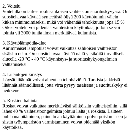
2. Voitelu
Voitelulla on tärkeä rooli sähköisen vaihteiston suorituskyvyssä. On
suositeltavaa käyttää synteettistä öljyä 200 käyttötunnin välein
kitkan minimoimiseksi, mikä voi vähentää tehokkuutta jopa 15 %.
Oikea voitelu voi pidentää vaihteiston käyttöikää, jolloin se voi
toimia yli 3000 tuntia ilman merkittävää kulumista.
3. Käyttölämpötila-alue
Äärimmäiset lämpötilat voivat vaikuttaa sähköisen vaihteiston
sisäisiin osiin. On suositeltavaa käyttää näitä yksiköitä turvallisella
alueella -20 °C - 40 °C käynnistys- ja suorituskykyongelmien
välttämiseksi.
4. Liitäntöjen kiristys
Löysät liitännät voivat aiheuttaa tehohäviöitä. Tarkista ja kiristä
liitännät säännöllisesti, jotta virta pysyy tasaisena ja suorituskyky ei
heikkene
5. Roskien hallinta
Roskat voivat vaikuttaa merkittävästi sähköisiin vaihteistoihin, sillä
lähes 40 % vaihteistoongelmista johtuu lialta ja roskista. Laitteen
puhtaana pitäminen, paineilman käyttäminen pölyn poistamiseen ja
siistin työympäristön varmistaminen voivat pidentää yksikön
käyttöikää.