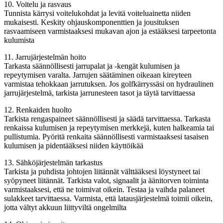
10. Voitelu ja rasvaus
Tunnista kärrysi voitelukohdat ja levitä voiteluainetta niiden
mukaisesti. Keskity ohjauskomponenttien ja jousituksen
rasvaamiseen varmistaaksesi mukavan ajon ja estääksesi tarpeetonta
kulumista
11. Jarrujärjestelmän hoito
Tarkasta säännöllisesti jarrupalat ja -kengät kulumisen ja
repeytymisen varalta. Jarrujen säätäminen oikeaan kireyteen
varmistaa tehokkaan jarrutuksen. Jos golfkärryssäsi on hydraulinen
jarrujärjestelmä, tarkista jarrunesteen tasot ja täytä tarvittaessa
12. Renkaiden huolto
Tarkista rengaspaineet säännöllisesti ja säädä tarvittaessa. Tarkasta
renkaissa kulumisen ja repeytymisen merkkejä, kuten halkeamia tai
pullistumia. Pyöritä renkaita säännöllisesti varmistaaksesi tasaisen
kulumisen ja pidentääksesi niiden käyttöikää
13. Sähköjärjestelmän tarkastus
Tarkista ja puhdista johtojen liitännät välttääksesi löystyneet tai
syöpyneet liitännät. Tarkista valot, signaalit ja äänitorven toiminta
varmistaaksesi, että ne toimivat oikein. Testaa ja vaihda palaneet
sulakkeet tarvittaessa. Varmista, että latausjärjestelmä toimii oikein,
jotta vältyt akkuun liittyviltä ongelmilta