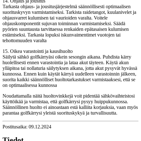
14. Ohjaus ja jousitus
Tarkasta ohjaus- ja jousitusjärjestelmä säännöllisesti optimaalisen
suorituskyvyn varmistamiseksi. Tarkista raidetangot, kuulanivelet ja
ohjausvarret kulumisen tai vaurioiden varalta. Voitele
ohjauskomponentit sujuvan toiminnan varmistamiseksi. Säädä
pyörien suuntausta tarvittaessa renkaiden epätasaisen kulumisen
estämiseksi. Tarkasta lopuksi iskunvaimentimet vuotojen tai
tehottomuuden varalta
15. Oikea varastointi ja kausihuolto
Säilytä sähkö golfkärryäsi oikein sesongin aikana. Puhdista kärry
huolellisesti ennen varastointia ja lataa akut täyteen. Käytä akun
ylläpitoa tai nollaturia säilytyksen aikana, jotta akut pysyvät hyvässä
kunnossa. Ennen kuin käytät kärryä uudelleen varastoinnin jälkeen,
suorita kaikki säännölliset huoltotarkastukset varmistaaksesi, että se
on optimaalisessa kunnossa
Noudattamalla näitä huoltovinkkejä voit pidentää sähkövaihteistosi
käyttöikää ja varmistaa, että golfkärrysi pysyy huippukunnossa.
Säännöllinen huolto ei ainoastaan ​​estä kalliita korjauksia, vaan myös
parantaa golfkärrysi yleistä suorituskykyä ja turvallisuutta.
Postitusaika: 09.12.2024
Tiedot