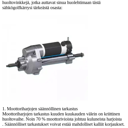
huoltovinkkejä, jotka auttavat sinua huolehtimaan tästä
sähkögolfkärrysi tärkeästä osasta:
1. Moottoriharjojen säännöllinen tarkastus
Moottoriharjojen tarkastus kuuden kuukauden välein on kriittinen
huoltovaihe. Noin 70 % moottorivioista johtuu kuluneista harjoista
. Säännölliset tarkastukset voivat estää mahdolliset kalliit korjaukset.