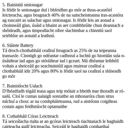
5. Bainistiú smionagar
Is féidir le smionagar dul i bhfeidhm go mór ar thras-acastóirí
leictreacha, agus beagnach 40% de na saincheisteanna tras-acastóra
ag eascairt as salachar agus smionagar. Is féidir leis an aonad a
choinneáil glan, úsáid a bhaint as aer comhbhrúite chun deannach a
shéideadh, agus timpeallacht oibre slachtmhar a chinntiú saol
seirbhíse an aonaid a leathnú.
6. Sláinte Battery
Tá droch-chothabháil ceallraí freagrach as 25% de na teipeanna
transaxle. Cinntigh go ndéantar cadhnraí a luchtú go hiomlán sula n-
úsáidtear iad agus go stóráiltear iad i gceart. Má dhéantar leibhéil
voltais a sheiceáil go seachtainiúil agus muirear ceallraí a
chothabháil idir 20% agus 80% is féidir saol na ceallraí a shíneadh
go mór
7. Bainistíocht Ualach
D'fhéadfadh tógáil teasa agus teip mótair a bheith mar thoradh ar ró-
ualú. Cloí le cumas ualaigh sonraithe an mhonaróra chun strus
míchuí a chosc ar na comhpháirteanna, rud a aistríonn coigilteas
costais agus feidhmíocht optamaithe
8. Cothabháil Córas Leictreach
Tá seiceálacha rialta ar an gcóras leictreach riachtanach le haghaidh
cairteacha gailf leictreacha. Seiceáil le haghaidh comharthaí