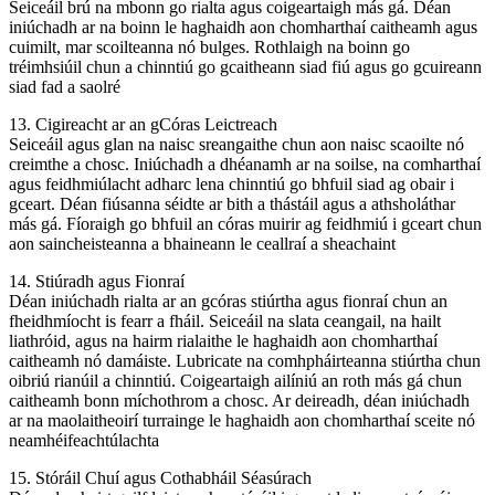
Seiceáil brú na mbonn go rialta agus coigeartaigh más gá. Déan
iniúchadh ar na boinn le haghaidh aon chomharthaí caitheamh agus
cuimilt, mar scoilteanna nó bulges. Rothlaigh na boinn go
tréimhsiúil chun a chinntiú go gcaitheann siad fiú agus go gcuireann
siad fad a saolré
13. Cigireacht ar an gCóras Leictreach
Seiceáil agus glan na naisc sreangaithe chun aon naisc scaoilte nó
creimthe a chosc. Iniúchadh a dhéanamh ar na soilse, na comharthaí
agus feidhmiúlacht adharc lena chinntiú go bhfuil siad ag obair i
gceart. Déan fiúsanna séidte ar bith a thástáil agus a athsholáthar
más gá. Fíoraigh go bhfuil an córas muirir ag feidhmiú i gceart chun
aon saincheisteanna a bhaineann le ceallraí a sheachaint
14. Stiúradh agus Fionraí
Déan iniúchadh rialta ar an gcóras stiúrtha agus fionraí chun an
fheidhmíocht is fearr a fháil. Seiceáil na slata ceangail, na hailt
liathróid, agus na hairm rialaithe le haghaidh aon chomharthaí
caitheamh nó damáiste. Lubricate na comhpháirteanna stiúrtha chun
oibriú rianúil a chinntiú. Coigeartaigh ailíniú an roth más gá chun
caitheamh bonn míchothrom a chosc. Ar deireadh, déan iniúchadh
ar na maolaitheoirí turrainge le haghaidh aon chomharthaí sceite nó
neamhéifeachtúlachta
15. Stóráil Chuí agus Cothabháil Séasúrach