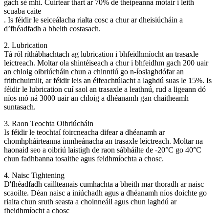
gach sé mhí. Cuirtear thart ar 70% de theipeanna mótair i leith
scuaba caite
. Is féidir le seiceálacha rialta cosc ​​a chur ar dheisiúcháin a
d’fhéadfadh a bheith costasach.
2. Lubrication
Tá ról ríthábhachtach ag lubrication i bhfeidhmíocht an trasaxle
leictreach. Moltar ola shintéiseach a chur i bhfeidhm gach 200 uair
an chloig oibriúcháin chun a chinntiú go n-íoslaghdófar an
frithchuimilt, ar féidir leis an éifeachtúlacht a laghdú suas le 15%. Is
féidir le lubrication cuí saol an trasaxle a leathnú, rud a ligeann dó
níos mó ná 3000 uair an chloig a dhéanamh gan chaitheamh
suntasach.
3. Raon Teochta Oibriúcháin
Is féidir le teochtaí foircneacha difear a dhéanamh ar
chomhpháirteanna inmheánacha an trasaxle leictreach. Moltar na
haonaid seo a oibriú laistigh de raon sábháilte de -20°C go 40°C
chun fadhbanna tosaithe agus feidhmíochta a chosc.
4. Naisc Tightening
D'fhéadfadh caillteanais cumhachta a bheith mar thoradh ar naisc
scaoilte. Déan naisc a iniúchadh agus a dhéanamh níos doichte go
rialta chun sruth seasta a choinneáil agus chun laghdú ar
fheidhmíocht a chosc