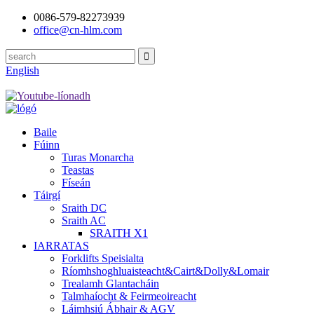
0086-579-82273939
office@cn-hlm.com
English
Baile
Fúinn
Turas Monarcha
Teastas
Físeán
Táirgí
Sraith DC
Sraith AC
SRAITH X1
IARRATAS
Forklifts Speisialta
Ríomhshoghluaisteacht&Cairt&Dolly&Lomair
Trealamh Glantacháin
Talmhaíocht & Feirmeoireacht
Láimhsiú Ábhair & AGV