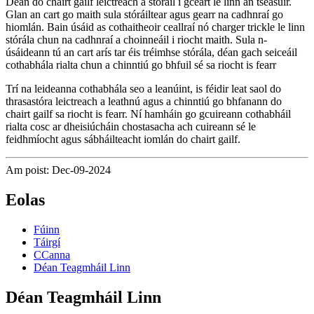
Déan do chairt gailf leictreach a stóráil i gceart le linn an tséasúir.
Glan an cart go maith sula stóráiltear agus gearr na cadhnraí go
hiomlán. Bain úsáid as cothaitheoir ceallraí nó charger trickle le linn
stórála chun na cadhnraí a choinneáil i riocht maith. Sula n-
úsáideann tú an cart arís tar éis tréimhse stórála, déan gach seiceáil
cothabhála rialta chun a chinntiú go bhfuil sé sa riocht is fearr
Trí na leideanna cothabhála seo a leanúint, is féidir leat saol do
thrasastóra leictreach a leathnú agus a chinntiú go bhfanann do
chairt gailf sa riocht is fearr. Ní hamháin go gcuireann cothabháil
rialta cosc ​​ar dheisiúcháin chostasacha ach cuireann sé le
feidhmíocht agus sábháilteacht iomlán do chairt gailf.
Am poist: Dec-09-2024
Eolas
Fúinn
Táirgí
CCanna
Déan Teagmháil Linn
Déan Teagmháil Linn