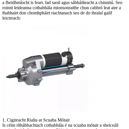
a fheidhmíocht is fearr, fad saoil agus sábháilteacht a chinntiú. Seo
roinnt leideanna cothabhála mionsonraithe chun cabhrú leat aire a
thabhairt don chomhpháirt riachtanach seo de do thralaí gailf
leictreach:
1. Cigireacht Rialta ar Scuaba Mótair
Is céim ríthábhachtach cothabhála é na scuaba mótair a sheiceáil