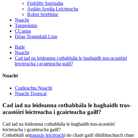
Forklifts Speisialta
Ardáin Aerála Leictreacha
Robot Seirbhíse
Nuacht
Taispeántas
CCanna
Déan Teagmháil Linn
Baile
Nuacht
Cad iad na leideanna cothabhála le haghaidh tras-acastóirí
leictreacha i gcairteacha gailf?
Nuacht
Cuideachta Nuacht
Nuacht Tionscal
Cad iad na leideanna cothabhála le haghaidh tras-
acastóirí leictreacha i gcairteacha gailf?
Cad iad na leideanna cothabhála le haghaidh tras-acastóirí
leictreacha i gcairteacha gailf?
Cothabháil an
trasaxle leictreach
i do chairt gailf ríthábhachtach chun