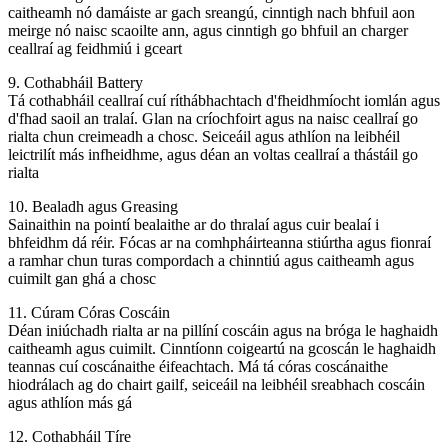
caitheamh nó damáiste ar gach sreangú, cinntigh nach bhfuil aon
meirge nó naisc scaoilte ann, agus cinntigh go bhfuil an charger
ceallraí ag feidhmiú i gceart
9. Cothabháil Battery
Tá cothabháil ceallraí cuí ríthábhachtach d'fheidhmíocht iomlán agus
d'fhad saoil an tralaí. Glan na críochfoirt agus na naisc ceallraí go
rialta chun creimeadh a chosc. Seiceáil agus athlíon na leibhéil
leictrilít más infheidhme, agus déan an voltas ceallraí a thástáil go
rialta
10. Bealadh agus Greasing
Sainaithin na pointí bealaithe ar do thralaí agus cuir bealaí i
bhfeidhm dá réir. Fócas ar na comhpháirteanna stiúrtha agus fionraí
a ramhar chun turas compordach a chinntiú agus caitheamh agus
cuimilt gan ghá a chosc
11. Cúram Córas Coscáin
Déan iniúchadh rialta ar na pillíní coscáin agus na bróga le haghaidh
caitheamh agus cuimilt. Cinntíonn coigeartú na gcoscán le haghaidh
teannas cuí coscánaithe éifeachtach. Má tá córas coscánaithe
hiodrálach ag do chairt gailf, seiceáil na leibhéil sreabhach coscáin
agus athlíon más gá
12. Cothabháil Tíre