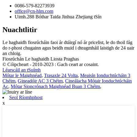
0086-579-82273939
office@cn-hlm.com
Uimh.288 Bóthar Taida Jinhua Zhejiang tSín
Nuachtlitir
Le haghaidh fiosrúcháin faoi ár dtáirgí nó ár pricelist, le do thoil fág
do r-phost chugainn agus beidh muid i dteagmháil laistigh de 24 uair
an chloig.
Fiosrúchán Le haghaidh Liosta Praghas
© Cóipcheart - 2010-2023 : Gach ceart ar cosaint.
Léarscáil an tSuímh
Mótar le Maighnéad
,
Trasaxle 24 Volta
,
Meaisín Ionduchtúcháin 3
Chéim
,
Gineadóir AC 3 Chéim
,
Cineálacha Mótair Ionduchtúcháin
Ac
,
Mótar Sioncrónach Maighnéad Buan 3 Chéim
,
Seol Ríomhphost
x