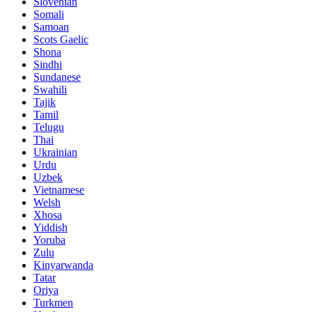
Slovenian
Somali
Samoan
Scots Gaelic
Shona
Sindhi
Sundanese
Swahili
Tajik
Tamil
Telugu
Thai
Ukrainian
Urdu
Uzbek
Vietnamese
Welsh
Xhosa
Yiddish
Yoruba
Zulu
Kinyarwanda
Tatar
Oriya
Turkmen