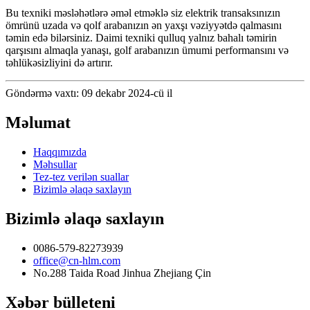
Bu texniki məsləhətlərə əməl etməklə siz elektrik transaksınızın
ömrünü uzada və qolf arabanızın ən yaxşı vəziyyətdə qalmasını
təmin edə bilərsiniz. Daimi texniki qulluq yalnız bahalı təmirin
qarşısını almaqla yanaşı, golf arabanızın ümumi performansını və
təhlükəsizliyini də artırır.
Göndərmə vaxtı: 09 dekabr 2024-cü il
Məlumat
Haqqımızda
Məhsullar
Tez-tez verilən suallar
Bizimlə əlaqə saxlayın
Bizimlə əlaqə saxlayın
0086-579-82273939
office@cn-hlm.com
No.288 Taida Road Jinhua Zhejiang Çin
Xəbər bülleteni