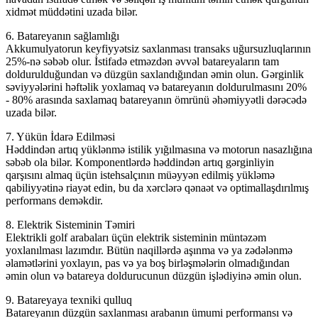
xidmət müddətini uzada bilər.
6. Batareyanın sağlamlığı
Akkumulyatorun keyfiyyətsiz saxlanması transaks uğursuzluqlarının
25%-nə səbəb olur. İstifadə etməzdən əvvəl batareyaların tam
doldurulduğundan və düzgün saxlandığından əmin olun. Gərginlik
səviyyələrini həftəlik yoxlamaq və batareyanın doldurulmasını 20%
- 80% arasında saxlamaq batareyanın ömrünü əhəmiyyətli dərəcədə
uzada bilər.
7. Yükün İdarə Edilməsi
Həddindən artıq yüklənmə istilik yığılmasına və motorun nasazlığına
səbəb ola bilər. Komponentlərdə həddindən artıq gərginliyin
qarşısını almaq üçün istehsalçının müəyyən edilmiş yükləmə
qabiliyyətinə riayət edin, bu da xərclərə qənaət və optimallaşdırılmış
performans deməkdir.
8. Elektrik Sisteminin Təmiri
Elektrikli golf arabaları üçün elektrik sisteminin müntəzəm
yoxlanılması lazımdır. Bütün naqillərdə aşınma və ya zədələnmə
əlamətlərini yoxlayın, pas və ya boş birləşmələrin olmadığından
əmin olun və batareya doldurucunun düzgün işlədiyinə əmin olun.
9. Batareyaya texniki qulluq
Batareyanın düzgün saxlanması arabanın ümumi performansı və