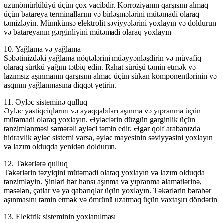
uzunömürlülüyü üçün çox vacibdir. Korroziyanın qarşısını almaq
üçün batareya terminallarını və birləşmələrini mütəmadi olaraq
təmizləyin. Mümkünsə elektrolit səviyyələrini yoxlayın və doldurun
və batareyanın gərginliyini mütəmadi olaraq yoxlayın
10. Yağlama və yağlama
Səbətinizdəki yağlama nöqtələrini müəyyənləşdirin və müvafiq
olaraq sürtkü yağını tətbiq edin. Rahat sürüşü təmin etmək və
lazımsız aşınmanın qarşısını almaq üçün sükan komponentlərinin və
asqının yağlanmasına diqqət yetirin.
11. Əyləc sisteminə qulluq
Əyləc yastiqciqlarını və ayaqqabıları aşınma və yıpranma üçün
mütəmadi olaraq yoxlayın. Əyləclərin düzgün gərginlik üçün
tənzimlənməsi səmərəli əyləci təmin edir. Əgər qolf arabanızda
hidravlik əyləc sistemi varsa, əyləc mayesinin səviyyəsini yoxlayın
və lazım olduqda yenidən doldurun.
12. Təkərlərə qulluq
Təkərlərin təzyiqini mütəmadi olaraq yoxlayın və lazım olduqda
tənzimləyin. Şinləri hər hansı aşınma və yıpranma əlamətlərinə,
məsələn, çatlar və ya qabarıqlar üçün yoxlayın. Təkərlərin bərabər
aşınmasını təmin etmək və ömrünü uzatmaq üçün vaxtaşırı döndərin
13. Elektrik sisteminin yoxlanılması