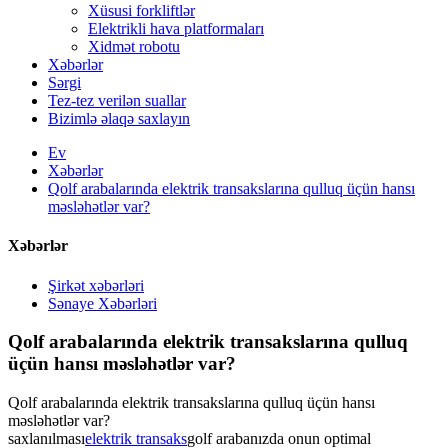
Xüsusi forkliftlər
Elektrikli hava platformaları
Xidmət robotu
Xəbərlər
Sərgi
Tez-tez verilən suallar
Bizimlə əlaqə saxlayın
Ev
Xəbərlər
Qolf arabalarında elektrik transakslarına qulluq üçün hansı
məsləhətlər var?
Xəbərlər
Şirkət xəbərləri
Sənaye Xəbərləri
Qolf arabalarında elektrik transakslarına qulluq
üçün hansı məsləhətlər var?
Qolf arabalarında elektrik transakslarına qulluq üçün hansı
məsləhətlər var?
saxlanılması
elektrik transaks
golf arabanızda onun optimal