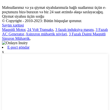
Məhsullarımız və ya qiymət siyahılarımızla bağlı suallarınız üçün e-
poçtunuzu bizə buraxın və biz 24 saat ərzində əlaqə saxlayacağıq.
Qiymət siyahısı üçün sorğu
© Copyright - 2010-2023: Bütün hüquqlar qorunur.
Saytın xəritəsi
Maqnitli Motor
,
24 Volt Transaks
,
3 fazalı induksiya maşını
,
3 Fazalı
AC Generator
,
Asinxron mühərrik növləri
,
3 Fazalı Daimi Maqnitli
Sinxron Mühərrik
,
E-poçt göndər
x