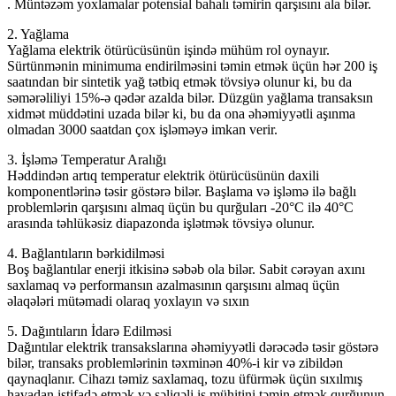
. Müntəzəm yoxlamalar potensial bahalı təmirin qarşısını ala bilər.
2. Yağlama
Yağlama elektrik ötürücüsünün işində mühüm rol oynayır.
Sürtünmənin minimuma endirilməsini təmin etmək üçün hər 200 iş
saatından bir sintetik yağ tətbiq etmək tövsiyə olunur ki, bu da
səmərəliliyi 15%-ə qədər azalda bilər. Düzgün yağlama transaksın
xidmət müddətini uzada bilər ki, bu da ona əhəmiyyətli aşınma
olmadan 3000 saatdan çox işləməyə imkan verir.
3. İşləmə Temperatur Aralığı
Həddindən artıq temperatur elektrik ötürücüsünün daxili
komponentlərinə təsir göstərə bilər. Başlama və işləmə ilə bağlı
problemlərin qarşısını almaq üçün bu qurğuları -20°C ilə 40°C
arasında təhlükəsiz diapazonda işlətmək tövsiyə olunur.
4. Bağlantıların bərkidilməsi
Boş bağlantılar enerji itkisinə səbəb ola bilər. Sabit cərəyan axını
saxlamaq və performansın azalmasının qarşısını almaq üçün
əlaqələri mütəmadi olaraq yoxlayın və sıxın
5. Dağıntıların İdarə Edilməsi
Dağıntılar elektrik transakslarına əhəmiyyətli dərəcədə təsir göstərə
bilər, transaks problemlərinin təxminən 40%-i kir və zibildən
qaynaqlanır. Cihazı təmiz saxlamaq, tozu üfürmək üçün sıxılmış
havadan istifadə etmək və səliqəli iş mühitini təmin etmək qurğunun