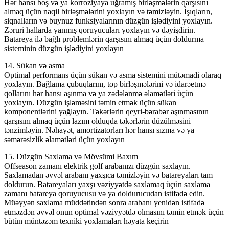
Hər hansı boş və ya korroziyaya uğramış birləşmələrin qarşısını
almaq üçün naqil birləşmələrini yoxlayın və təmizləyin. İşıqların,
siqnalların və buynuz funksiyalarının düzgün işlədiyini yoxlayın.
Zəruri hallarda yanmış qoruyucuları yoxlayın və dəyişdirin.
Batareya ilə bağlı problemlərin qarşısını almaq üçün doldurma
sisteminin düzgün işlədiyini yoxlayın
14. Sükan və asma
Optimal performans üçün sükan və asma sistemini mütəmadi olaraq
yoxlayın. Bağlama çubuqlarını, top birləşmələrini və idarəetmə
qollarını hər hansı aşınma və ya zədələnmə əlamətləri üçün
yoxlayın. Düzgün işləməsini təmin etmək üçün sükan
komponentlərini yağlayın. Təkərlərin qeyri-bərabər aşınmasının
qarşısını almaq üçün lazım olduqda təkərlərin düzülməsini
tənzimləyin. Nəhayət, amortizatorları hər hansı sızma və ya
səmərəsizlik əlamətləri üçün yoxlayın
15. Düzgün Saxlama və Mövsümi Baxım
Offseason zamanı elektrik golf arabanızı düzgün saxlayın.
Saxlamadan əvvəl arabanı yaxşıca təmizləyin və batareyaları tam
doldurun. Batareyaları yaxşı vəziyyətdə saxlamaq üçün saxlama
zamanı batareya qoruyucusu və ya doldurucudan istifadə edin.
Müəyyən saxlama müddətindən sonra arabanı yenidən istifadə
etməzdən əvvəl onun optimal vəziyyətdə olmasını təmin etmək üçün
bütün müntəzəm texniki yoxlamaları həyata keçirin