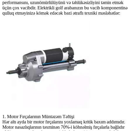
performansını, uzunömürlülüyünü və təhlükəsizliyini təmin etmək
üçün çox vacibdir. Elektrikli golf arabanızın bu vacib komponentinə
qulluq etməyinizə kömək edəcək bəzi ətraflı texniki məsləhətlər:
1. Motor Fırçalarının Müntəzəm Təftişi
Hər altı ayda bir motor fırçalarını yoxlamaq kritik baxım addımıdır.
Motor nasazlıqlarının təxminən 70%-i köhnəlmiş fırçalarla bağlıdır