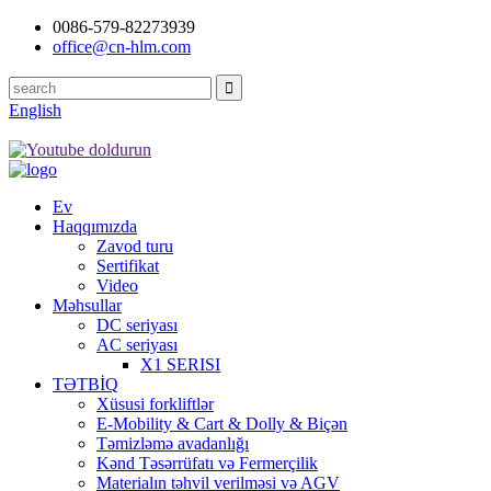
0086-579-82273939
office@cn-hlm.com
English
Ev
Haqqımızda
Zavod turu
Sertifikat
Video
Məhsullar
DC seriyası
AC seriyası
X1 SERISI
TƏTBİQ
Xüsusi forkliftlər
E-Mobility & Cart & Dolly & Biçən
Təmizləmə avadanlığı
Kənd Təsərrüfatı və Fermerçilik
Materialın təhvil verilməsi və AGV