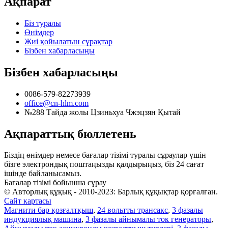
Ақпарат
Біз туралы
Өнімдер
Жиі қойылатын сұрақтар
Бізбен хабарласыңы
Бізбен хабарласыңы
0086-579-82273939
office@cn-hlm.com
№288 Тайда жолы Цзиньхуа Чжэцзян Қытай
Ақпараттық бюллетень
Біздің өнімдер немесе бағалар тізімі туралы сұраулар үшін
бізге электрондық поштаңызды қалдырыңыз, біз 24 сағат
ішінде байланысамыз.
Бағалар тізімі бойынша сұрау
© Авторлық құқық - 2010-2023: Барлық құқықтар қорғалған.
Сайт картасы
Магнити бар қозғалтқыш
,
24 вольтты трансакс
,
3 фазалы
индукциялық машина
,
3 фазалы айнымалы ток генераторы
,