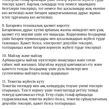
тексеру қажет. Барлық сымдарда тозу немесе зақымдану
белгілерін тексеріңіз, тот немесе бос қосылымдар жоқ екеніне
көз жеткізіңіз және батарея зарядтағышының дұрыс жұмыс
істеп тұрғанына көз жеткізіңіз.
9. Батареяға техникалық қызмет көрсету
Батареяның дұрыс күтімі арбаның жалпы өнімділігі мен ұзақ
қызмет ету мерзімі үшін өте маңызды. Коррозияны болдырмау
үшін батарея терминалдары мен қосылымдарын жүйелі түрде
тазалаңыз. Қажет болса, электролит деңгейін тексеріп,
толтырыңыз және батарея кернеуін жүйелі түрде тексеріңіз
10. Майлау және майлау
Арбаңыздағы майлау нүктелерін анықтаңыз және соған
сәйкес май жағыңыз. Ыңғайлы жүруді қамтамасыз ету және
қажетсіз тозуды болдырмау үшін руль бөліктері мен
суспензияны майлауға назар аударыңыз
11. Тежегіш жүйесін күту
Тежегіш төсемдер мен аяқ киімдердің тозуын үнемі тексеріп
отырыңыз. Тиісті кернеу үшін тежегіштерді реттеу тиімді
тежеуді қамтамасыз етеді. Егер сіздің гольф арбаңызда
гидравликалық тежегіш жүйесі болса, тежегіш сұйықтығының
деңгейін тексеріп, қажет болса толтырыңыз.