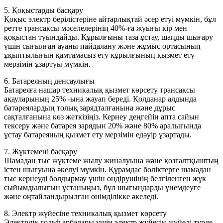
5. Қоқыстарды басқару
Қоқыс электр берілістеріне айтарлықтай әсер етуі мүмкін, бұл
ретте трансаксы мәселелерінің 40%-ға жуығы кір мен
қоқыстан туындайды. Құрылғыны таза ұстау, шаңды шығару
үшін сығылған ауаны пайдалану және жұмыс ортасының
ұқыптылығын қамтамасыз ету құрылғының қызмет ету
мерзімін ұзартуы мүмкін.
6. Батареяның денсаулығы
Батареяға нашар техникалық қызмет көрсету трансаксы
ақауларының 25% -ына жауап береді. Қолданар алдында
батареялардың толық зарядталғанына және дұрыс
сақталғанына көз жеткізіңіз. Кернеу деңгейін апта сайын
тексеру және батарея зарядын 20% және 80% аралығында
ұстау батареяның қызмет ету мерзімін едәуір ұзартады.
7. Жүктемені басқару
Шамадан тыс жүктеме жылу жиналуына және қозғалтқыштың
істен шығуына әкелуі мүмкін. Құрамдас бөліктерге шамадан
тыс кернеуді болдырмау үшін өндірушінің белгіленген жүк
сыйымдылығын ұстаныңыз, бұл шығындарды үнемдеуге
және оңтайландырылған өнімділікке әкеледі.
8. Электр жүйесіне техникалық қызмет көрсету
Электрлік гольф арбалары үшін электр жүйесін жүйелі түрде