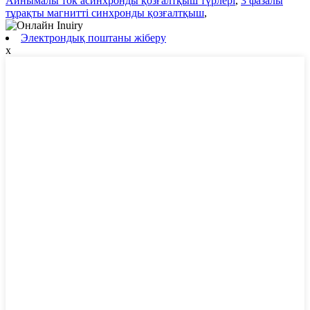
Айнымалы ток асинхронды қозғалтқыш түрлері
,
3 фазалы
тұрақты магнитті синхронды қозғалтқыш
,
Электрондық поштаны жіберу
x