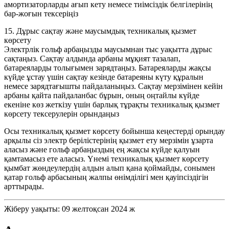
амортизаторларды ағып кету немесе тиімсіздік белгілерінің
бар-жоғын тексеріңіз
15. Дұрыс сақтау және маусымдық техникалық қызмет
көрсету
Электрлік гольф арбаңызды маусымнан тыс уақытта дұрыс
сақтаңыз. Сақтау алдында арбаны мұқият тазалап,
батареяларды толығымен зарядтаңыз. Батареяларды жақсы
күйде ұстау үшін сақтау кезінде батареяны күту құралын
немесе зарядтағышты пайдаланыңыз. Сақтау мерзімінен кейін
арбаны қайта пайдаланбас бұрын, оның оңтайлы күйде
екеніне көз жеткізу үшін барлық тұрақты техникалық қызмет
көрсету тексерулерін орындаңыз
Осы техникалық қызмет көрсету бойынша кеңестерді орындау
арқылы сіз электр берілістерінің қызмет ету мерзімін ұзарта
аласыз және гольф арбаңыздың ең жақсы күйде қалуын
қамтамасыз ете аласыз. Үнемі техникалық қызмет көрсету
қымбат жөндеулердің алдын алып қана қоймайды, сонымен
қатар гольф арбасының жалпы өнімділігі мен қауіпсіздігін
арттырады.
Жіберу уақыты: 09 желтоқсан 2024 ж