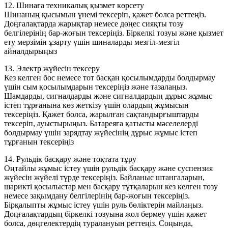
12. Шинаға техникалық қызмет көрсету
Шинаның қысымын үнемі тексеріп, қажет болса реттеңіз.
Доңғалақтарда жарықтар немесе дөңес сияқты тозу
белгілерінің бар-жоғын тексеріңіз. Біркелкі тозуы және қызмет
ету мерзімін ұзарту үшін шиналарды мезгіл-мезгіл
айналдырыңыз
13. Электр жүйесін тексеру
Кез келген бос немесе тот басқан қосылымдарды болдырмау
үшін сым қосылымдарын тексеріңіз және тазалаңыз.
Шамдарды, сигналдарды және сигналдардың дұрыс жұмыс
істеп тұрғанына көз жеткізу үшін олардың жұмысын
тексеріңіз. Қажет болса, жарылған сақтандырғыштарды
тексеріп, ауыстырыңыз. Батареяға қатысты мәселелерді
болдырмау үшін зарядтау жүйесінің дұрыс жұмыс істеп
тұрғанын тексеріңіз
14. Рульдік басқару және тоқтата тұру
Оңтайлы жұмыс істеу үшін рульдік басқару және суспензия
жүйесін жүйелі түрде тексеріңіз. Байланыс штангаларын,
шарикті қосылыстар мен басқару тұтқаларын кез келген тозу
немесе зақымдану белгілерінің бар-жоғын тексеріңіз.
Бірқалыпты жұмыс істеу үшін руль бөліктерін майлаңыз.
Доңғалақтардың біркелкі тозуына жол бермеу үшін қажет
болса, дөңгелектердің туралануын реттеңіз. Соңында,