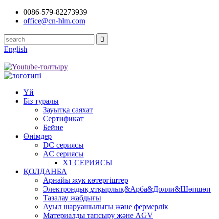
0086-579-82273939
office@cn-hlm.com
English
Үй
Біз туралы
Зауытқа саяхат
Сертификат
Бейне
Өнімдер
DC сериясы
AC сериясы
X1 СЕРИЯСЫ
ҚОЛДАНБА
Арнайы жүк көтергіштер
Электрондық ұтқырлық&Арба&Долли&Шөпшөп
Тазалау жабдығы
Ауыл шаруашылығы және фермерлік
Материалды тапсыру және AGV