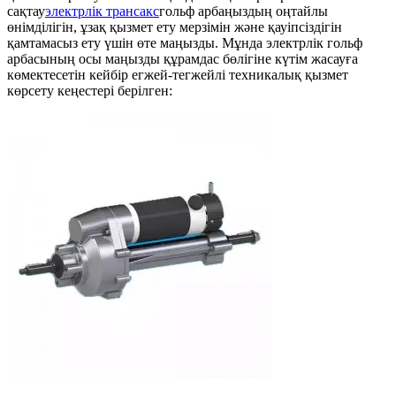
сақтау
электрлік трансакс
гольф арбаңыздың оңтайлы
өнімділігін, ұзақ қызмет ету мерзімін және қауіпсіздігін
қамтамасыз ету үшін өте маңызды. Мұнда электрлік гольф
арбасының осы маңызды құрамдас бөлігіне күтім жасауға
көмектесетін кейбір егжей-тегжейлі техникалық қызмет
көрсету кеңестері берілген: