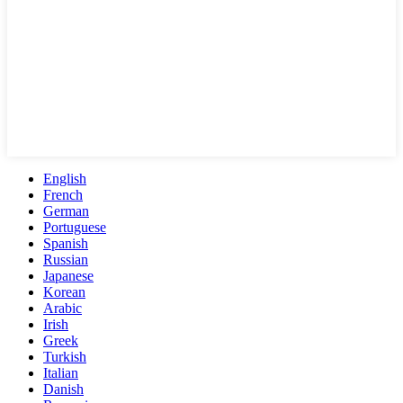
English
French
German
Portuguese
Spanish
Russian
Japanese
Korean
Arabic
Irish
Greek
Turkish
Italian
Danish