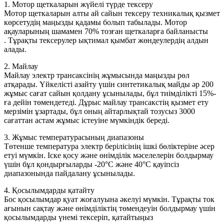
1. Мотор щеткаларын жүйелі түрде тексеру
Мотор щеткаларын алты ай сайын тексеру техникалық қызмет
көрсетудің маңызды қадамы болып табылады. Мотор
ақауларының шамамен 70% тозған щеткаларға байланысты
. Тұрақты тексерулер ықтимал қымбат жөндеулердің алдын
алады.
2. Майлау
Майлау электр трансаксінің жұмысында маңызды рөл
атқарады. Үйкелісті азайту үшін синтетикалық майды әр 200
жұмыс сағат сайын қолдану ұсынылады, бұл тиімділікті 15%-
ға дейін төмендетеді. Дұрыс майлау трансакстің қызмет ету
мерзімін ұзартады, бұл оның айтарлықтай тозусыз 3000
сағаттан астам жұмыс істеуіне мүмкіндік береді.
3. Жұмыс температурасының диапазоны
Төтенше температура электр берілісінің ішкі бөліктеріне әсер
етуі мүмкін. Іске қосу және өнімділік мәселелерін болдырмау
үшін бұл қондырғыларды -20°C және 40°C қауіпсіз
диапазонында пайдалану ұсынылады.
4. Қосылымдарды қатайту
Бос қосылымдар қуат жоғалуына әкелуі мүмкін. Тұрақты ток
ағынын сақтау және өнімділіктің төмендеуін болдырмау үшін
қосылымдарды үнемі тексеріп, қатайтыңыз