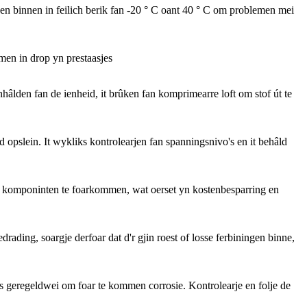
jen binnen in feilich berik fan -20 ° C oant 40 ° C om problemen mei
mmen in drop yn prestaasjes
hâlden fan de ienheid, it brûken fan komprimearre loft om stof út te
d opslein. It wykliks kontrolearjen fan spanningsnivo's en it behâld
 'e komponinten te foarkommen, wat oerset yn kostenbesparring en
drading, soargje derfoar dat d'r gjin roest of losse ferbiningen binne,
ings geregeldwei om foar te kommen corrosie. Kontrolearje en folje de