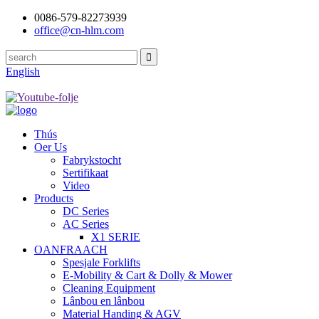
0086-579-82273939
office@cn-hlm.com
English
Thús
Oer Us
Fabrykstocht
Sertifikaat
Video
Products
DC Series
AC Series
X1 SERIE
OANFRAACH
Spesjale Forklifts
E-Mobility & Cart & Dolly & Mower
Cleaning Equipment
Lânbou en lânbou
Material Handing & AGV