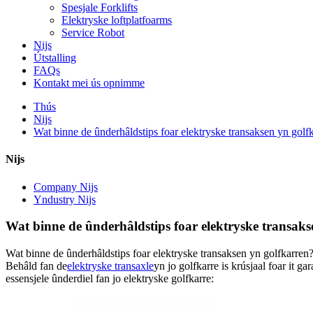
Spesjale Forklifts
Elektryske loftplatfoarms
Service Robot
Nijs
Útstalling
FAQs
Kontakt mei ús opnimme
Thús
Nijs
Wat binne de ûnderhâldstips foar elektryske transaksen yn golf
Nijs
Company Nijs
Yndustry Nijs
Wat binne de ûnderhâldstips foar elektryske transak
Wat binne de ûnderhâldstips foar elektryske transaksen yn golfkarren
Behâld fan de
elektryske transaxle
yn jo golfkarre is krúsjaal foar it g
essensjele ûnderdiel fan jo elektryske golfkarre: