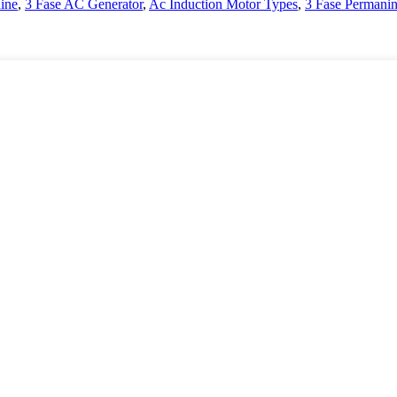
ine
,
3 Fase AC Generator
,
Ac Induction Motor Types
,
3 Fase Permani