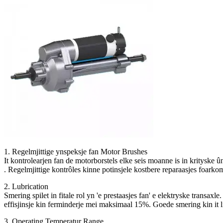
1. Regelmjittige ynspeksje fan Motor Brushes
It kontrolearjen fan de motorborstels elke seis moanne is in kritysk
. Regelmjittige kontrôles kinne potinsjele kostbere reparaasjes foark
2. Lubrication
Smering spilet in fitale rol yn 'e prestaasjes fan' e elektryske transa
effisjinsje kin ferminderje mei maksimaal 15%. Goede smering kin it lib
3. Operating Temperatur Range