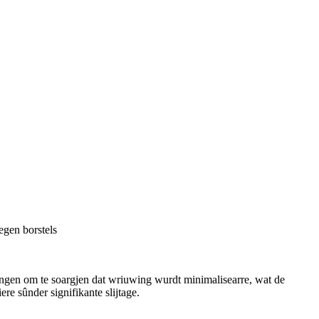
egen borstels
 bringen om te soargjen dat wriuwing wurdt minimalisearre, wat de
re sûnder signifikante slijtage.