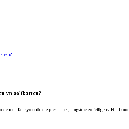
karren?
sen yn golfkarren?
?
arandearjen fan syn optimale prestaasjes, langstme en feiligens. Hjir binne