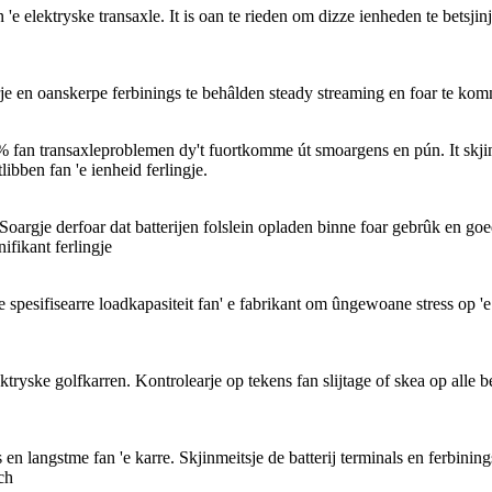
 elektryske transaxle. It is oan te rieden om dizze ienheden te betsjin
arje en oanskerpe ferbinings te behâlden steady streaming en foar te ko
0% fan transaxleproblemen dy't fuortkomme út smoargens en pún. It skjin
ibben fan 'e ienheid ferlingje.
 Soargje derfoar dat batterijen folslein opladen binne foar gebrûk en goe
nifikant ferlingje
e spesifisearre loadkapasiteit fan' e fabrikant om ûngewoane stress op
tryske golfkarren. Kontrolearje op tekens fan slijtage of skea op alle be
s en langstme fan 'e karre. Skjinmeitsje de batterij terminals en ferbin
ich