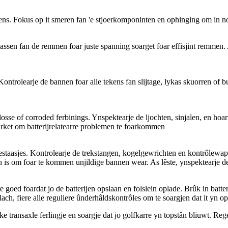
ens. Fokus op it smeren fan 'e stjoerkomponinten en ophinging om in no
assen fan de remmen foar juste spanning soarget foar effisjint remmen. 
Kontrolearje de bannen foar alle tekens fan slijtage, lykas skuorren of 
sse of corroded ferbinings. Ynspektearje de ljochten, sinjalen, en hoar
urket om batterijrelatearre problemen te foarkommen
 prestaasjes. Kontrolearje de trekstangen, kogelgewrichten en kontrôle
ich is om foar te kommen unjildige bannen wear. As lêste, ynspektearje d
 goed foardat jo de batterijen opslaan en folslein oplade. Brûk in batte
lach, fiere alle reguliere ûnderhâldskontrôles om te soargjen dat it yn opt
ske transaxle ferlingje en soargje dat jo golfkarre yn topstân bliuwt. Re