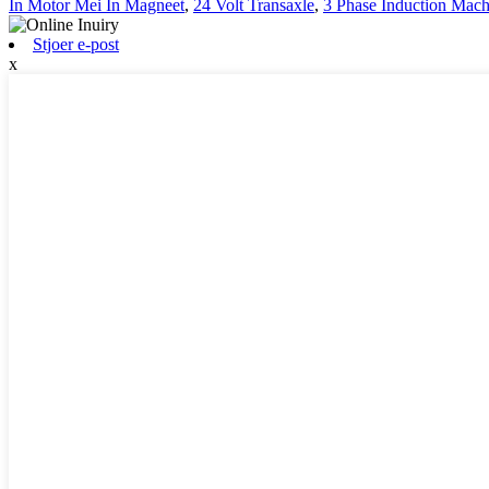
In Motor Mei In Magneet
,
24 Volt Transaxle
,
3 Phase Induction Mach
Stjoer e-post
x