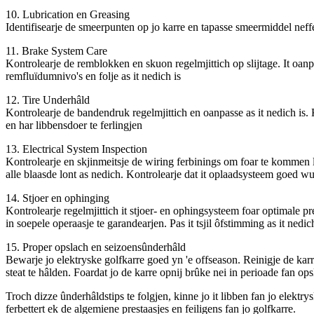
10. Lubrication en Greasing
Identifisearje de smeerpunten op jo karre en tapasse smeermiddel neff
11. Brake System Care
Kontrolearje de remblokken en skuon regelmjittich op slijtage. It oanp
remfluïdumnivo's en folje as it nedich is
12. Tire Underhâld
Kontrolearje de bandendruk regelmjittich en oanpasse as it nedich is. 
en har libbensdoer te ferlingjen
13. Electrical System Inspection
Kontrolearje en skjinmeitsje de wiring ferbinings om foar te kommen lo
alle blaasde lont as nedich. Kontrolearje dat it oplaadsysteem goed w
14. Stjoer en ophinging
Kontrolearje regelmjittich it stjoer- en ophingsysteem foar optimale
in soepele operaasje te garandearjen. Pas it tsjil ôfstimming as it ned
15. Proper opslach en seizoensûnderhâld
Bewarje jo elektryske golfkarre goed yn 'e offseason. Reinigje de karre
steat te hâlden. Foardat jo de karre opnij brûke nei in perioade fan ops
Troch dizze ûnderhâldstips te folgjen, kinne jo it libben fan jo elektry
ferbettert ek de algemiene prestaasjes en feiligens fan jo golfkarre.