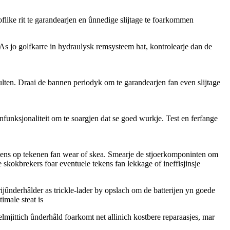
flike rit te garandearjen en ûnnedige slijtage te foarkommen
As jo ​​golfkarre in hydraulysk remsysteem hat, kontrolearje dan de
bulten. Draai de bannen periodyk om te garandearjen fan even slijtage
nfunksjonaliteit om te soargjen dat se goed wurkje. Test en ferfange
wapens op tekenen fan wear of skea. Smearje de stjoerkomponinten om
e skokbrekers foar eventuele tekens fan lekkage of ineffisjinsje
rijûnderhâlder as trickle-lader by opslach om de batterijen yn goede
imale steat is
gelmjittich ûnderhâld foarkomt net allinich kostbere reparaasjes, mar