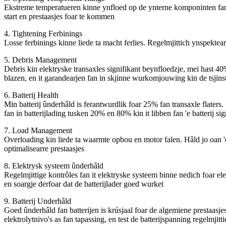
Ekstreme temperatueren kinne ynfloed op de ynterne komponinten fan 'e
start en prestaasjes foar te kommen
4. Tightening Ferbinings
Losse ferbinings kinne liede ta macht ferlies. Regelmjittich ynspekte
5. Debris Management
Debris kin elektryske transaxles signifikant beynfloedzje, mei hast 4
blazen, en it garandearjen fan in skjinne wurkomjouwing kin de tsjinstl
6. Batterij Health
Min batterij ûnderhâld is ferantwurdlik foar 25% fan transaxle flaters.
fan in batterijlading tusken 20% en 80% kin it libben fan 'e batterij sig
7. Load Management
Overloading kin liede ta waarmte opbou en motor falen. Hâld jo oan '
optimalisearre prestaasjes
8. Elektrysk systeem ûnderhâld
Regelmjittige kontrôles fan it elektryske systeem binne nedich foar elek
en soargje derfoar dat de batterijlader goed wurket
9. Batterij Underhâld
Goed ûnderhâld fan batterijen is krúsjaal foar de algemiene prestaasje
elektrolytnivo's as fan tapassing, en test de batterijspanning regelmjitt