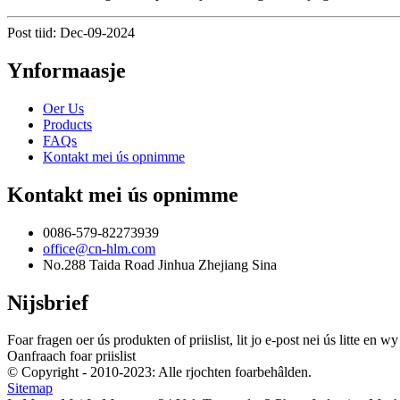
Post tiid: Dec-09-2024
Ynformaasje
Oer Us
Products
FAQs
Kontakt mei ús opnimme
Kontakt mei ús opnimme
0086-579-82273939
office@cn-hlm.com
No.288 Taida Road Jinhua Zhejiang Sina
Nijsbrief
Foar fragen oer ús produkten of priislist, lit jo e-post nei ús litte en
Oanfraach foar priislist
© Copyright - 2010-2023: Alle rjochten foarbehâlden.
Sitemap