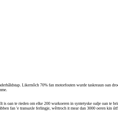
e ûnderhâldstap. Likernôch 70% fan motorfouten wurde taskreaun oan dro
omme.
xle. It is oan te rieden om elke 200 wurkoeren in syntetyske oalje oan te
ben fan 'e transaxle ferlingje, wêrtroch it mear dan 3000 oeren kin útfie