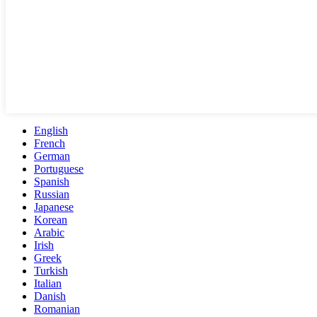
English
French
German
Portuguese
Spanish
Russian
Japanese
Korean
Arabic
Irish
Greek
Turkish
Italian
Danish
Romanian