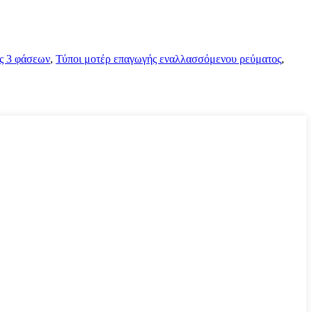
ς 3 φάσεων
,
Τύποι μοτέρ επαγωγής εναλλασσόμενου ρεύματος
,