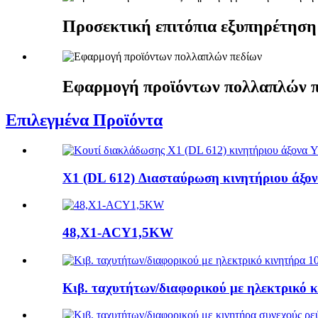
Προσεκτική επιτόπια εξυπηρέτηση
Εφαρμογή προϊόντων πολλαπλών 
Επιλεγμένα Προϊόντα
X1 (DL 612) Διασταύρωση κινητήριου άξ
48,X1-ACY1,5KW
Κιβ. ταχυτήτων/διαφορικού με ηλεκτρικό κ