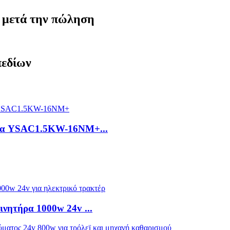
 μετά την πώληση
πεδίων
ονα YSAC1.5KW-16NM+...
ινητήρα 1000w 24v ...