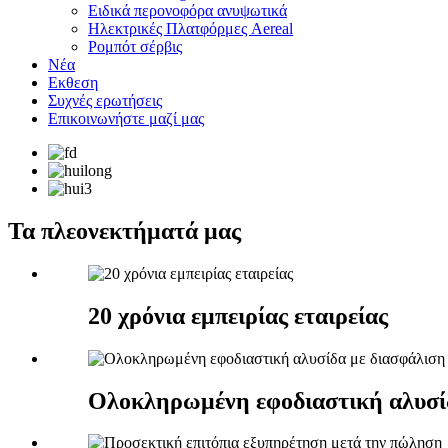
Ειδικά περονοφόρα ανυψωτικά
Ηλεκτρικές Πλατφόρμες Aereal
Ρομπότ σέρβις
Νέα
Εκθεση
Συχνές ερωτήσεις
Επικοινωνήστε μαζί μας
Τα πλεονεκτήματά μας
20 χρόνια εμπειρίας εταιρείας
Ολοκληρωμένη εφοδιαστική αλυσίδ