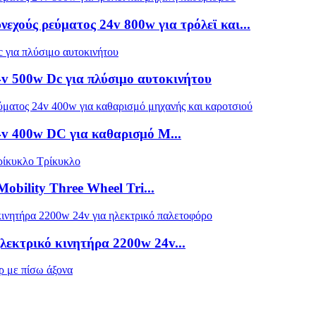
εχούς ρεύματος 24v 800w για τρόλεϊ και...
4v 500w Dc για πλύσιμο αυτοκινήτου
4v 400w DC για καθαρισμό M...
bility Three Wheel Tri...
λεκτρικό κινητήρα 2200w 24v...