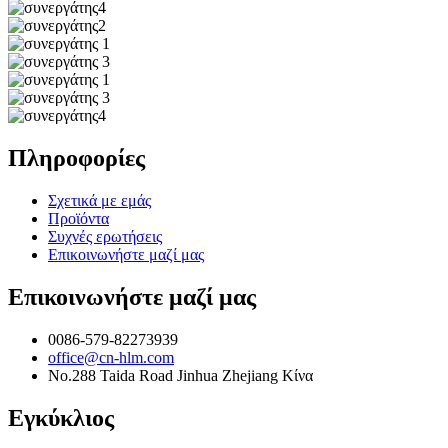
Πληροφορίες
Σχετικά με εμάς
Προϊόντα
Συχνές ερωτήσεις
Επικοινωνήστε μαζί μας
Επικοινωνήστε μαζί μας
0086-579-82273939
office@cn-hlm.com
No.288 Taida Road Jinhua Zhejiang Κίνα
Εγκύκλιος