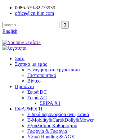
0086-579-82273939
office@cn-hlm.com
English
Σπίτι
Σχετικά με εμάς
Ξενάγηση στο εργοστάσιο
Πιστοποιητικό
Βίντεο
Προϊόντα
Σειρά DC
Σειρά AC
ΣΕΙΡΑ Χ1
ΕΦΑΡΜΟΓΗ
Ειδικά περονοφόρα ανυψωτικά
E-Mobility&Cart&Dolly&Mower
Εξοπλισμός Καθαρισμού
Γεωργία & Γεωργία
Υλικό Handing & AGV