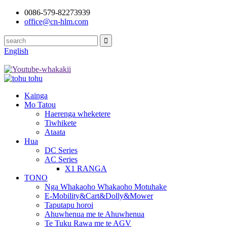
0086-579-82273939
office@cn-hlm.com
English
Kainga
Mo Tatou
Haerenga wheketere
Tiwhikete
Ataata
Hua
DC Series
AC Series
X1 RANGA
TONO
Nga Whakaoho Whakaoho Motuhake
E-Mobility&Cart&Dolly&Mower
Taputapu horoi
Ahuwhenua me te Ahuwhenua
Te Tuku Rawa me te AGV