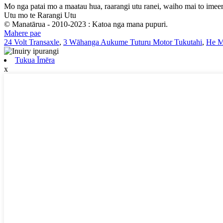
Mo nga patai mo a maatau hua, raarangi utu ranei, waiho mai to imeera
Utu mo te Rarangi Utu
© Manatārua - 2010-2023 : Katoa nga mana pupuri.
Mahere pae
24 Volt Transaxle
,
3 Wāhanga Aukume Tuturu Motor Tukutahi
,
He M
Tukua Īmēra
x