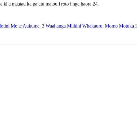
 ki a maatau ka pa atu matou i roto i nga haora 24.
otini Me te Aukume
,
3 Waahanga Miihini Whakauru
,
Momo Motuka I