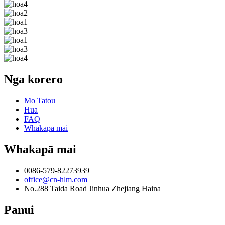
Nga korero
Mo Tatou
Hua
FAQ
Whakapā mai
Whakapā mai
0086-579-82273939
office@cn-hlm.com
No.288 Taida Road Jinhua Zhejiang Haina
Panui