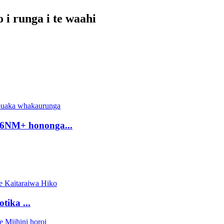
i runga i te waahi
6NM+ hononga...
tika ...