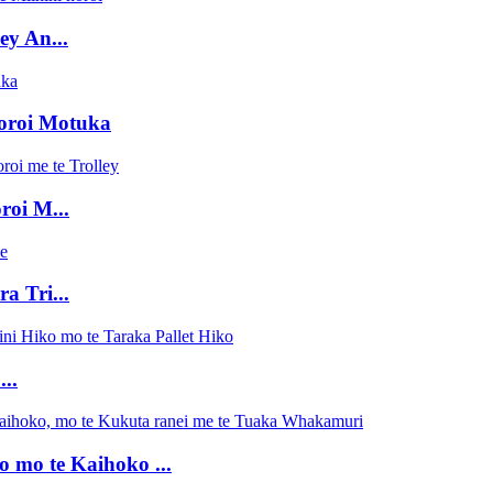
ey An...
oroi Motuka
oi M...
a Tri...
..
 mo te Kaihoko ...