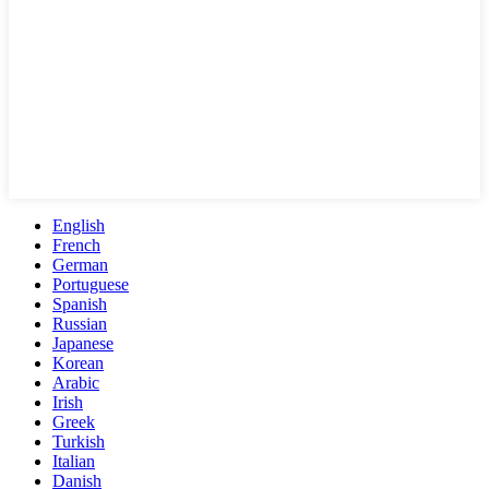
English
French
German
Portuguese
Spanish
Russian
Japanese
Korean
Arabic
Irish
Greek
Turkish
Italian
Danish