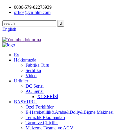
0086-579-82273939
office@cn-hlm.com
English
Ev
Hakkımızda
Fabrika Turu
Sertifika
Video
Ürünler
DC Serisi
AC Serisi
X1 SERİSİ
BAŞVURU
Özel Forkliftler
E-Hareketlilik&Araba&Dolly&Biçme Makinesi
Temizlik Ekipmanları
Tarım ve Çiftçilik
Malzeme Taşıma ve AGV