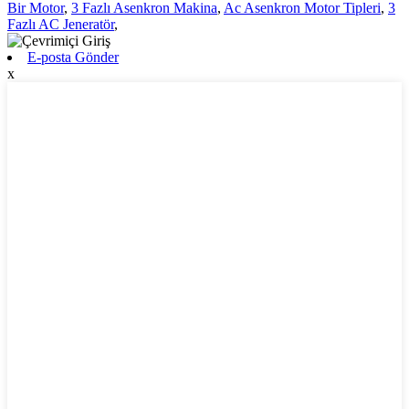
Bir Motor
,
3 Fazlı Asenkron Makina
,
Ac Asenkron Motor Tipleri
,
3
Fazlı AC Jeneratör
,
E-posta Gönder
x