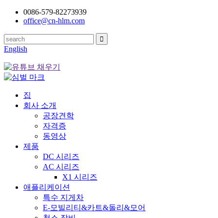
0086-579-82273939
office@cn-hlm.com
English
집
회사 소개
공장견학
자격증
동영상
제품
DC 시리즈
AC 시리즈
X1 시리즈
애플리케이션
특수 지게차
E-모빌리티&카트&돌리&모어
청소 장비