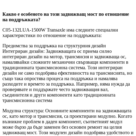
Какво е особеното на този задвижващ мост по отношение
на поддръжката?
C05-132LUA-1500W Transaxle има следните специални
характеристики по отношение на поддръжката:
Предимства за поддръжка на структурния дизайн
Интегриран дизайн: Задвижващата ос приема силно
интегриран дизайн на мотор, трансмисия и задвижваща ос,
намалявайки сложните механични свързващи компоненти в
традиционната трансмисионна система. Този интегриран
дизайн не само подобрява ефективността на трансмисията, но
също така опростява процеса на поддръжка и намалява
разходите и времето за поддръжка. Например, няма нужда да
проверявате и поддържате често задвижващия вал,
съединителя и други компоненти като традиционната
трансмисионна система
Модулна структура: Основните компоненти на задвижващата
ос, като мотор и трансмисия, са проектирани модулно. Когато
възникне проблем в даден компонент, съответният модул
може бързо да бъде заменен без основен ремонт на целия
задвижващ мост. Този модулен дизайн подобрява удобството и