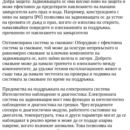
Добра защита: Задвижващата ос има високо ниво на защита и
може ефективно да предотврати навлизането на външни
замърсители като прах и вода. Например, конструкцията с
ниво на защита IP65 позволява на задвижващата ос да устои
на ерозията от дъжд и прах, когато се използва на открито,
намалявайки повредите и изискванията за поддръжка,
причинени от навлизането на замърсители
Оптимизирана система за смазване: Оборудван с ефективна
система за смазване, той може да осигури непрекъснато и
равномерно смазване за ключови компоненти на
задвижващата ос, като зъбни колела и лагери. Доброто
смазване може да намали триенето и износването между
компонентите, да удължи техния експлоатационен живот и
също така да намали честотата на проверка и подмяна на
системата за смазване по време на поддръжка.
Предимства на поддръжката на електронната система
Интелигентно наблюдение и диагностика: Електронната
система на задвижващия мост има функции за интелигентно
наблюдение и диагностика на грешки. Чрез вградените
сензори и диагностични модули, работното състояние на
двигателя, температурата, тока и други параметри могат да се
наблюдават в реално време и може да се подаде аларма
навреме, когато възникне аномалия. Това позволява на