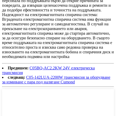
персонала по поддръжката бързо да открие причината за
повредата, да извърши целенасочена поддръжка и ремонти и
да подобри ефективността и точността на поддръжката.
Надеждност на електромагнитната спирачна система:
Вградената електромагнитна спирачна система има функции
за автоматично регулиране и самодиагностика. В случай на
прекъсване на електрозахранването или авария,
електромагнитната спирачка може да стартира автоматично,
за да осигури безопасно спиране на оборудването. В същото
време поддръжката на електромагнитната спирачна система е
относително проста и изисква само редовна проверка на
износването на електромагнитната бобина и спирачния диск и
необходимата подмяна или настройка
Предишен:
C05BQ-AC2.2KW 24V електрическа
трансмисия
следващ:
C05-142LUA-2200W трансмисия за оборудване
за измиване с пара под налягане Cumond