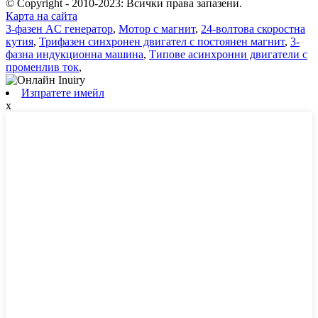
© Copyright - 2010-2023: Всички права запазени.
Карта на сайта
3-фазен AC генератор
,
Мотор с магнит
,
24-волтова скоростна
кутия
,
Трифазен синхронен двигател с постоянен магнит
,
3-
фазна индукционна машина
,
Типове асинхронни двигатели с
променлив ток
,
Изпратете имейл
x