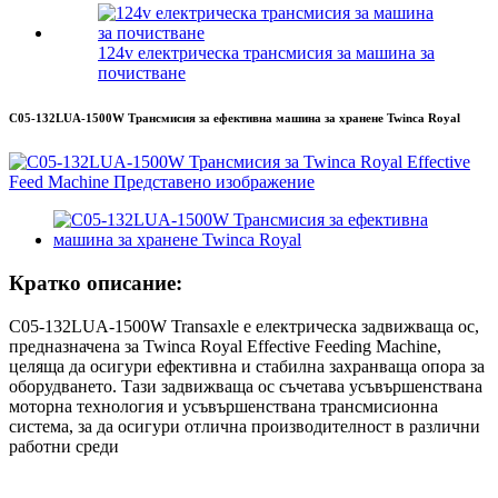
124v електрическа трансмисия за машина за
почистване
C05-132LUA-1500W Трансмисия за ефективна машина за хранене Twinca Royal
Кратко описание:
C05-132LUA-1500W Transaxle е електрическа задвижваща ос,
предназначена за Twinca Royal Effective Feeding Machine,
целяща да осигури ефективна и стабилна захранваща опора за
оборудването. Тази задвижваща ос съчетава усъвършенствана
моторна технология и усъвършенствана трансмисионна
система, за да осигури отлична производителност в различни
работни среди