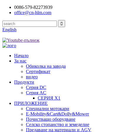
0086-579-82273939
office@cn-hlm.com
English
Начало
За нас
Обиколка на завода
Сертификат
видео
Продукти
Серия DC
Серия AC
СЕРИЯ X1
ПРИЛОЖЕНИЕ
Специални мотокари
E-Mobility&Cart&Dolly&Mower
Почистващо оборудване
Селско стопанство и земеделие
Предаване на материали и AGV