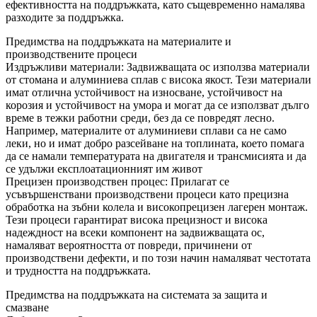
ефективността на поддръжката, като същевременно намалява
разходите за поддръжка.
Предимства на поддръжката на материалите и
производствените процеси
Издръжливи материали: Задвижващата ос използва материали
от стомана и алуминиева сплав с висока якост. Тези материали
имат отлична устойчивост на износване, устойчивост на
корозия и устойчивост на умора и могат да се използват дълго
време в тежки работни среди, без да се повредят лесно.
Например, материалите от алуминиеви сплави са не само
леки, но и имат добро разсейване на топлината, което помага
да се намали температурата на двигателя и трансмисията и да
се удължи експлоатационният им живот
Прецизен производствен процес: Прилагат се
усъвършенствани производствени процеси като прецизна
обработка на зъбни колела и високопрецизен лагерен монтаж.
Тези процеси гарантират висока прецизност и висока
надеждност на всеки компонент на задвижващата ос,
намаляват вероятността от повреди, причинени от
производствени дефекти, и по този начин намаляват честотата
и трудността на поддръжката.
Предимства на поддръжката на системата за защита и
смазване