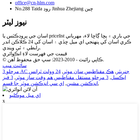
office@cn-hlm.com
No.288 Taida روڊ Jinhua Zhejiang چين
نيوز ليٽر
اسان جي پروڊڪٽس يا pricelist جي باري ۾ پڇا ڳاڇا لاء، مهرباني
ڪري اسان کي پنهنجي اي ميل ڇڏي ۽ اسان کي 24 ڪلاڪن اندر
رابطي ۾ ٿي ويندي.
قيمت جي فهرست لاءِ انڪوائري
© ڪاپي رائيٽ - 2010-2023: سڀ حق محفوظ آهن.
سائيٽ ميپ
3 مرحلو AC جنريٽر
,
هڪ مقناطيس سان موٽر
,
24 وولٽ ٽرانس
ايڪسل
,
3 مرحلو مستقل مقناطيس هم وقت ساز موٽر
,
3 فيز
,
انڊڪشن مشين
,
اي سي انڊڪشن موٽر جا قسم
اي ميل موڪليو
x