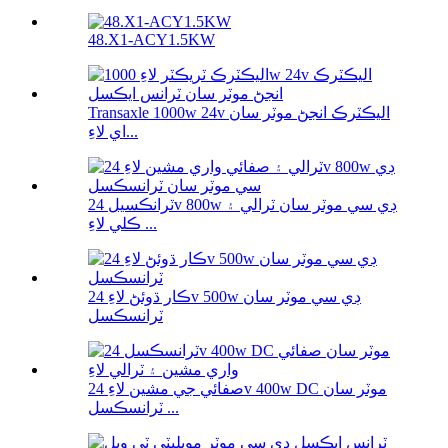
48.X1-ACY1.5KW
Transaxle 1000w 24v اليڪٽرڪ انجڻ موٽر سان
اي لاءِ...
ٽرانڪسيل 24v 800w ڊي سي موٽر سان ٽرالي ۽
ڪلي لاءِ ...
ڪار ڌوئڻ لاءِ 24v 500w ڊي سي موٽر سان
ٽرانسڪسل
صفائي جي مشين لاءِ 24v 400w DC موٽر سان
ٽرانسڪسل ...