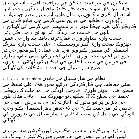
سنکنرن جي مزاحمت ۽ ٿڪڻ جي مزاحمت آهي، ۽ آساني سان
خراب ٿيڻ کان سواء سخت ڪم ڪندڙ ماحول ۾ ڊگهي وقت تائين
استعمال ڪري سگهجي ٿو. مثال طور، ايلومينيم مصر جو مواد نه
رڳو وزن ۾ هلڪو آهي، پر پڻ سٺي گرمي جي ضايع ڪرڻ جي
ڪارڪردگي آهي، جيڪا موٽر ۽ ٽرانسميشن جي گرمي کي گهٽائڻ ۽
انهن جي خدمت جي زندگي کي وڌائڻ ۾ مدد ڪري ٿي.
صحت واري پيداوار واري عمل: ترقي يافته پيداوار جي عملن
جهڙوڪ صحت واري گيئر پروسيسنگ ۽ اعلي صحت واري بيئرنگ
اسيمبلي کي منظور ڪيو ويو آهي. اهي عمل ڊرائيو محور جي هر
جزو جي اعلي صحت واري ۽ اعلي اعتبار کي يقيني بڻائي، پيداوار
جي خرابين جي سبب ناڪامي جي امڪان کي گهٽائي، ۽ اهڙيء
طرح سار سنڀال جي تعدد ۽ مشڪلات کي گهٽائي.
تحفظ ۽ lubrication نظام جي سار سنڀال جي فائدن
سٺي حفاظت جي ڪارڪردگي: ڊرائيو محور هڪ اعلي تحفظ جي
سطح آهي ۽ مؤثر طور تي خارجي آلودگي جي مداخلت کي روڪي
سگهي ٿو جهڙوڪ مٽي ۽ پاڻي. مثال طور، IP65 تحفظ جي سطح
جي ڊيزائن ڊرائيو محور کي اجازت ڏئي ٿي ته بارش ۽ مٽي جي
خاتمي کي مزاحمت ڪرڻ جي لاءِ جڏهن ٻاهر استعمال ڪيو وڃي،
آلودگي جي داخل ٿيڻ سبب ناڪامي ۽ سار سنڀال جي ضرورتن کي
گهٽائي.
آپٽمائزڊ لوبريڪيشن سسٽم: هڪ موثر لوبريڪيشن سسٽم سان
ليس، اهو ڊرائيو محور جي اهم حصن جهڙوڪ گيئر ۽ بيئرنگ لاء