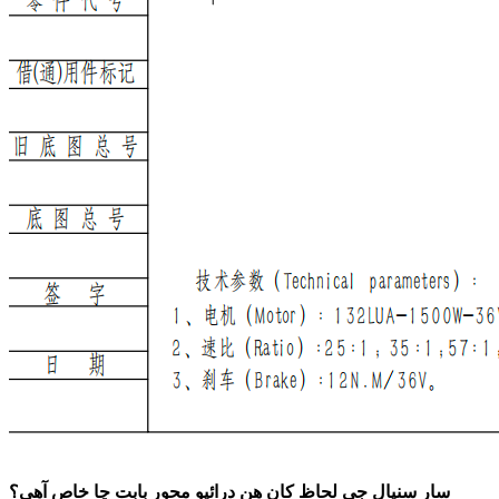
سار سنڀال جي لحاظ کان هن ڊرائيو محور بابت ڇا خاص آهي؟