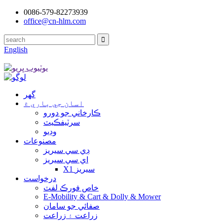
0086-579-82273939
office@cn-hlm.com
English
گهر
اسان جي باري ۾
ڪارخاني جو دورو
سرٽيفڪيٽ
وڊيو
مصنوعات
ڊي سي سيريز
اي سي سيريز
X1 سيريز
درخواست
خاص فورڪ لفٽ
E-Mobility & Cart & Dolly & Mower
صفائي جو سامان
زراعت ۽ زراعت