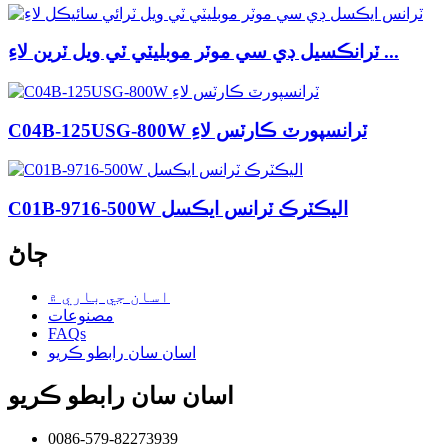
ٽرانڪسيل ڊي سي موٽر موبليٽي ٽي ويل ٽرين لاءِ ...
C04B-125USG-800W ٽرانسپورٽ ڪارٽس لاءِ
C01B-9716-500W اليڪٽرڪ ٽرانس ايڪسل
ڄاڻ
اسان جي باري ۾
مصنوعات
FAQs
اسان سان رابطو ڪريو
اسان سان رابطو ڪريو
0086-579-82273939