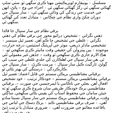
مسلسل ۽ يونيفارم لوبريڪيشن مهيا ڪري سگهي ٿو. سٺي سڻڀ
گھٽائي سگھي ٿي رگڙ گھٽائي سگھي ٿي ۽ اجزاء جي وچ ۾ پائڻ، انھن
جي خدمت جي زندگي کي وڌائي سگھي ٿي، ۽ سار سنڀال جي
دوران چکڻ واري نظام جي چڪاس ۽ متبادل تعدد کي گھٽائي
سگھي ٿي.
برقي نظام جي سار سنڀال جا فائدا
ذھني نگراني ۽ تشخيص: ڊرائيو محور جي برقي نظام کي ذھني
نگراني ۽ غلطي جي تشخيص جا ڪم آھن. تعمير ٿيل سينسر ۽
تشخيصي ماڊلز ذريعي، موٽر جي آپريٽنگ اسٽيٽس، درجه حرارت،
موجوده ۽ ٻين پيٽرولن کي حقيقي وقت مانيٽر ڪري سگهجي ٿو، ۽
هڪ الارم جاري ڪري سگهجي ٿو وقت ۾ جڏهن غير معمولي ٿئي
ٿي. هي سار سنڀال جي اهلڪارن کي جلدي غلطي جي سبب کي
ڳولڻ، ٽارگيٽ ڪيل سار سنڀال ۽ مرمت ڪرڻ، ۽ سار سنڀال جي
ڪارڪردگي ۽ درستگي کي بهتر بڻائي ٿو.
برقياتي مقناطيسي بريڪن سسٽم جي قابل اعتماد: تعمير ٿيل
برقياتي مقناطيسي بريڪن سسٽم ۾ خودڪار ترتيب ۽ خود تشخيص
افعال آهن. بجلي جي ناڪامي يا ايمرجنسي جي صورت ۾، برقياتي
مقناطيسي برڪ خودڪار طريقي سان شروع ڪري سگھي ٿو ته
جيئن سامان جي محفوظ اسٽاپ کي يقيني بڻائي سگهجي. ساڳئي
وقت، برقياتي مقناطيسي بريڪ سسٽم جي سار سنڀال نسبتا سادو
آهي، ۽ صرف برقي مقناطيسي ڪنڊ ۽ برڪ ڊسڪ جي لباس جي
باقاعده معائنو جي ضرورت آهي، ۽ ضروري متبادل يا ترتيب ڏيڻ
جي ضرورت آهي.