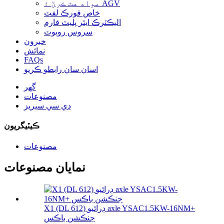
مواد هٿ ڪرڻ ۽ AGV
خاص فورڪ لفٽ
اليڪٽرڪ ايئر پليٽ فارم
سروس روبوٽ
خبرون
نمائش
FAQs
اسان سان رابطو ڪريو
گهر
مصنوعات
ڊي سي سيريز
ڪيٽيگريون
مصنوعات
نمايان مصنوعات
X1 (DL 612) ڊرائيو axle YSAC1.5KW-16NM+
جنڪشن باڪس