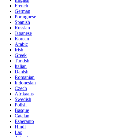
English
French
German
Portuguese
Spanish
Russian
Japanese
Korean
Arabic
Irish
Greek
Turkish
Italian
Danish
Romanian
Indonesian
Czech
Afrikaans
Swedish
Polish
Basque
Catalan
Esperanto
Hindi
Lao