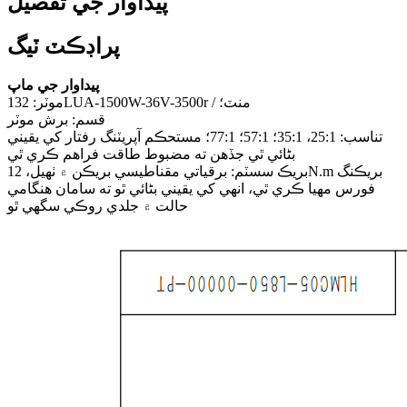
پيداوار جي تفصيل
پراڊڪٽ ٽيگ
پيداوار جي ماپ
موٽر: 132LUA-1500W-36V-3500r / منٽ؛
قسم: برش موٽر
تناسب: 25:1، 35:1؛ 57:1؛ 77:1؛ مستحڪم آپريٽنگ رفتار کي يقيني
بڻائي ٿي جڏهن ته مضبوط طاقت فراهم ڪري ٿي
بريڪ سسٽم: برقياتي مقناطيسي بريڪن ۾ ٺهيل، 12N.m بريڪنگ
فورس مهيا ڪري ٿي، انهي کي يقيني بڻائي ٿو ته سامان هنگامي
حالت ۾ جلدي روڪي سگهي ٿو