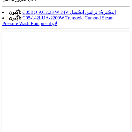
C05BQ-AC2.2KW 24V اليڪٽرڪ ٽرانس ايڪسل
اڳيون:
C05-142LUA-2200W Transaxle Cumond Steam
اڳيون:
Pressure Wash Equipment لاءِ