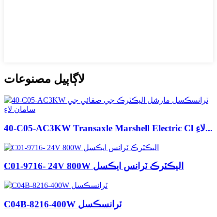
لاڳاپيل مصنوعات
40-C05-AC3KW Transaxle Marshell Electric Cl لاءِ...
C01-9716- 24V 800W اليڪٽرڪ ٽرانس ايڪسل
C04B-8216-400W ٽرانسڪسل