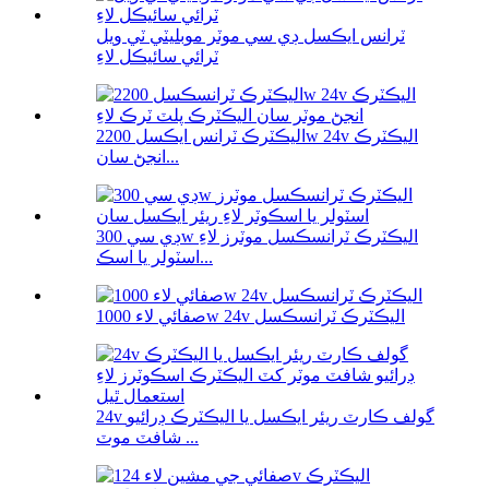
ٽرانس ايڪسل ڊي سي موٽر موبليٽي ٽي ويل
ٽرائي سائيڪل لاءِ
اليڪٽرڪ ٽرانس ايڪسل 2200w 24v اليڪٽرڪ
انجڻ سان...
ڊي سي 300w اليڪٽرڪ ٽرانسڪسل موٽرز لاءِ
اسٽولر يا اسڪ...
صفائي لاء 1000w 24v اليڪٽرڪ ٽرانسڪسل
24v گولف ڪارٽ ريئر ايڪسل يا اليڪٽرڪ ڊرائيو
شافٽ موٽ ...