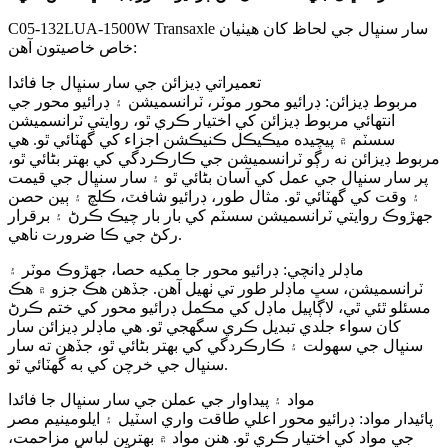
C05-132LUA-1500W Transaxle سار سنڀال جي لحاظ کان هيٺيان
خاص خاصيتون آهن:
تعميراتي ڊيزائن جي سار سنڀال جا فائدا
مربوط ڊيزائن: ڊرائيو محور موٽر، ٽرانسميشن ۽ ڊرائيو محور جي
انتهائي مربوط ڊيزائن کي اختيار ڪري ٿو، روايتي ٽرانسميشن
سسٽم ۾ پيچيده ميڪيڪل ڪنيڪشن اجزاء کي گھٽائي ٿو. هي
مربوط ڊيزائن نه رڳو ٽرانسميشن جي ڪارڪردگي کي بهتر بڻائي ٿو،
پر سار سنڀال جي عمل کي آسان بڻائي ٿو ۽ سار سنڀال جي قيمت
۽ وقت کي گھٽائي ٿو. مثال طور، ڊرائيو شافٽ، ڪلچ ۽ ٻين حصن
جهڙوڪ روايتي ٽرانسميشن سسٽم کي بار بار چيڪ ڪرڻ ۽ برقرار
رکڻ جي ڪا ضرورت ناهي.
ماڊلر ڍانچي: ڊرائيو محور جا مکيه حصا، جهڙوڪ موٽر ۽
ٽرانسميشن، سڀ ماڊلر طور تي ٺهيل آهن. جڏهن هڪ جزو ۾ هڪ
مسئلو ٿئي ٿي، لاڳاپيل ماڊل کي مڪمل ڊرائيو محور کي ختم ڪرڻ
کان سواء جلدي تبديل ڪري سگهجي ٿو. هي ماڊلر ڊيزائن سار
سنڀال جي سهولت ۽ ڪارڪردگي کي بهتر بڻائي ٿو، جڏهن ته سار
سنڀال جي خرچن کي به گھٽائي ٿو.
مواد ۽ پيداوار جي عملن جي سار سنڀال جا فائدا
پائيدار مواد: ڊرائيو محور اعلي طاقت واري اسٽيل ۽ ايلومينيم مصر
جي مواد کي اختيار ڪري ٿو. هنن مواد ۾ بهترين لباس مزاحمت،