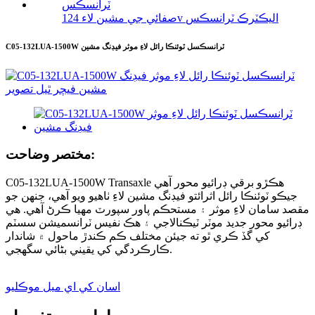
صفائي جي مشين لاء 124v اليڪٽرڪ ٽرانسڪس
C05-132LUA-1500W ٽرانسڪسل ٽوئنڪا رائل لاءِ موثر فيڊنگ مشين
مختصر وضاحت:
C05-132LUA-1500W Transaxle ھڪڙو برقي ڊرائيو محور آھي
جيڪو ٽوئنڪا رائل اثرائتو فيڊنگ مشين لاءِ ٺاھيو ويو آھي، جنھن جو
مقصد سامان لاءِ موثر ۽ مستحڪم پاور سپورٽ مهيا ڪرڻ آھي. هي
ڊرائيو محور جديد موٽر ٽيڪنالاجي ۽ هڪ نفيس ٽرانسميشن سسٽم
کي گڏ ڪري ٿو ته جيئن مختلف ڪم ڪندڙ ماحول ۾ شاندار
ڪارڪردگي کي يقيني بڻائي سگهجي.
اسان کي اي ميل موڪليو