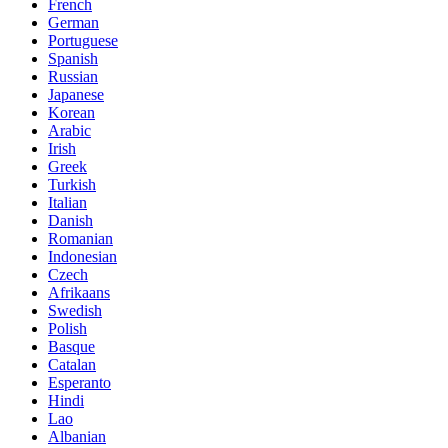
French
German
Portuguese
Spanish
Russian
Japanese
Korean
Arabic
Irish
Greek
Turkish
Italian
Danish
Romanian
Indonesian
Czech
Afrikaans
Swedish
Polish
Basque
Catalan
Esperanto
Hindi
Lao
Albanian