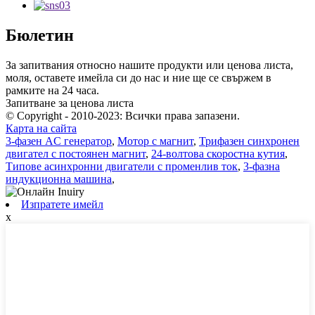
Бюлетин
За запитвания относно нашите продукти или ценова листа,
моля, оставете имейла си до нас и ние ще се свържем в
рамките на 24 часа.
Запитване за ценова листа
© Copyright - 2010-2023: Всички права запазени.
Карта на сайта
3-фазен AC генератор
,
Мотор с магнит
,
Трифазен синхронен
двигател с постоянен магнит
,
24-волтова скоростна кутия
,
Типове асинхронни двигатели с променлив ток
,
3-фазна
индукционна машина
,
Изпратете имейл
x