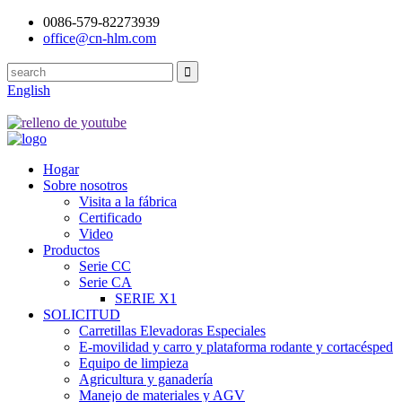
0086-579-82273939
office@cn-hlm.com
English
Hogar
Sobre nosotros
Visita a la fábrica
Certificado
Video
Productos
Serie CC
Serie CA
SERIE X1
SOLICITUD
Carretillas Elevadoras Especiales
E-movilidad y carro y plataforma rodante y cortacésped
Equipo de limpieza
Agricultura y ganadería
Manejo de materiales y AGV