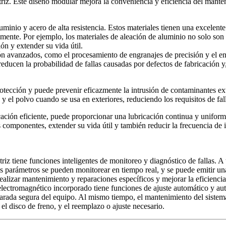
triz. Este diseño modular mejora la conveniencia y eficiencia del mante
minio y acero de alta resistencia. Estos materiales tienen una excelente r
lmente. Por ejemplo, los materiales de aleación de aluminio no solo son
ón y extender su vida útil.
ón avanzados, como el procesamiento de engranajes de precisión y el en
reducen la probabilidad de fallas causadas por defectos de fabricación y,
protección y puede prevenir eficazmente la intrusión de contaminantes e
ia y el polvo cuando se usa en exteriores, reduciendo los requisitos de f
ación eficiente, puede proporcionar una lubricación continua y uniform
s componentes, extender su vida útil y también reducir la frecuencia de
triz tiene funciones inteligentes de monitoreo y diagnóstico de fallas. 
ros parámetros se pueden monitorear en tiempo real, y se puede emitir u
realizar mantenimiento y reparaciones específicos y mejorar la eficienci
 electromagnético incorporado tiene funciones de ajuste automático y au
arada segura del equipo. Al mismo tiempo, el mantenimiento del sistema
el disco de freno, y el reemplazo o ajuste necesario.