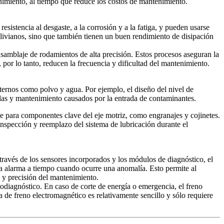
nimiento, al tiempo que reduce los costos de mantenimiento.
esistencia al desgaste, a la corrosión y a la fatiga, y pueden usarse
 livianos, sino que también tienen un buen rendimiento de disipación
samblaje de rodamientos de alta precisión. Estos procesos aseguran la
 por lo tanto, reducen la frecuencia y dificultad del mantenimiento.
xternos como polvo y agua. Por ejemplo, el diseño del nivel de
allas y mantenimiento causados ​​por la entrada de contaminantes.
e para componentes clave del eje motriz, como engranajes y cojinetes.
 inspección y reemplazo del sistema de lubricación durante el
A través de los sensores incorporados y los módulos de diagnóstico, el
na alarma a tiempo cuando ocurre una anomalía. Esto permite al
a y precisión del mantenimiento.
todiagnóstico. En caso de corte de energía o emergencia, el freno
 de freno electromagnético es relativamente sencillo y sólo requiere