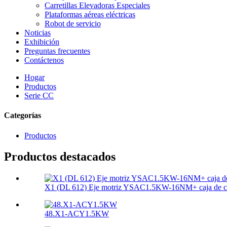
Carretillas Elevadoras Especiales
Plataformas aéreas eléctricas
Robot de servicio
Noticias
Exhibición
Preguntas frecuentes
Contáctenos
Hogar
Productos
Serie CC
Categorías
Productos
Productos destacados
X1 (DL 612) Eje motriz YSAC1.5KW-16NM+ caja de c
48.X1-ACY1.5KW