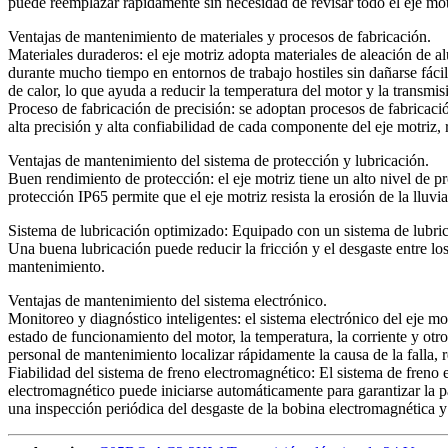
puede reemplazar rápidamente sin necesidad de revisar todo el eje mo
Ventajas de mantenimiento de materiales y procesos de fabricación.
Materiales duraderos: el eje motriz adopta materiales de aleación de alu
durante mucho tiempo en entornos de trabajo hostiles sin dañarse fáci
de calor, lo que ayuda a reducir la temperatura del motor y la transmisi
Proceso de fabricación de precisión: se adoptan procesos de fabricaci
alta precisión y alta confiabilidad de cada componente del eje motriz, 
Ventajas de mantenimiento del sistema de protección y lubricación.
Buen rendimiento de protección: el eje motriz tiene un alto nivel de 
protección IP65 permite que el eje motriz resista la erosión de la lluv
Sistema de lubricación optimizado: Equipado con un sistema de lubric
Una buena lubricación puede reducir la fricción y el desgaste entre lo
mantenimiento.
Ventajas de mantenimiento del sistema electrónico.
Monitoreo y diagnóstico inteligentes: el sistema electrónico del eje mo
estado de funcionamiento del motor, la temperatura, la corriente y ot
personal de mantenimiento localizar rápidamente la causa de la falla, 
Fiabilidad del sistema de freno electromagnético: El sistema de freno
electromagnético puede iniciarse automáticamente para garantizar la p
una inspección periódica del desgaste de la bobina electromagnética y 