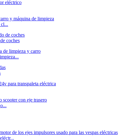
l...
 de coches
mpieza...
s
o...
léctr...