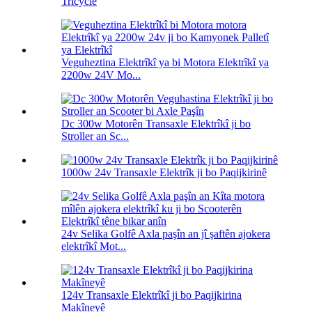
Tricycle
Veguheztina Elektrîkî ya bi Motora Elektrîkî ya
2200w 24V Mo...
Dc 300w Motorên Transaxle Elektrîkî ji bo
Stroller an Sc...
1000w 24v Transaxle Elektrîk ji bo Paqijkirinê
24v Selika Golfê Axla paşîn an jî şaftên ajokera
elektrîkî Mot...
124v Transaxle Elektrîkî ji bo Paqijkirina
Makîneyê