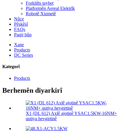
Forklifts taybet
Platformên Aereal Elektrîk
Robotê Xizmetê
Nûçe
Pêşkêşî
FAQs
Paqij bûn
Xane
Products
DC Series
Kategorî
Products
Berhemên diyarkirî
X1 (DL 612) Axlê ajotinê YSAC1.5KW-16NM+
qutiya hevgirtinê