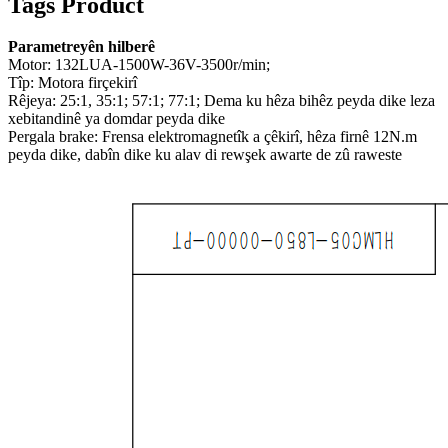
Tags Product
Parametreyên hilberê
Motor: 132LUA-1500W-36V-3500r/min;
Tîp: Motora firçekirî
Rêjeya: 25:1, 35:1; 57:1; 77:1; Dema ku hêza bihêz peyda dike leza
xebitandinê ya domdar peyda dike
Pergala brake: Frensa elektromagnetîk a çêkirî, hêza firnê 12N.m
peyda dike, dabîn dike ku alav di rewşek awarte de zû raweste