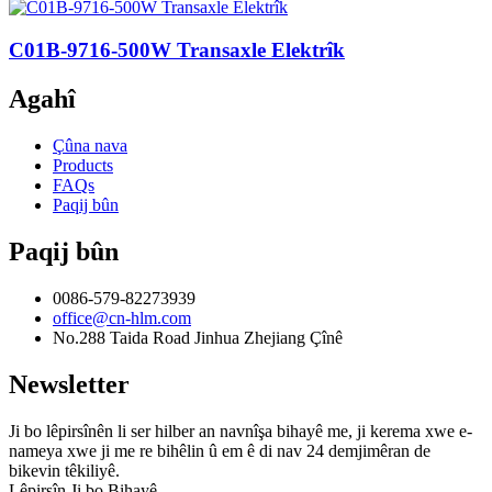
C01B-9716-500W Transaxle Elektrîk
Agahî
Çûna nava
Products
FAQs
Paqij bûn
Paqij bûn
0086-579-82273939
office@cn-hlm.com
No.288 Taida Road Jinhua Zhejiang Çînê
Newsletter
Ji bo lêpirsînên li ser hilber an navnîşa bihayê me, ji kerema xwe e-
nameya xwe ji me re bihêlin û em ê di nav 24 demjimêran de
bikevin têkiliyê.
Lêpirsîn Ji bo Bihayê