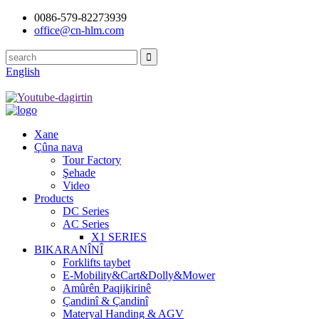
0086-579-82273939
office@cn-hlm.com
English
Xane
Çûna nava
Tour Factory
Şehade
Video
Products
DC Series
AC Series
X1 SERIES
BIKARANÎNÎ
Forklifts taybet
E-Mobility&Cart&Dolly&Mower
Amûrên Paqijkirinê
Çandinî & Çandinî
Materyal Handing & AGV