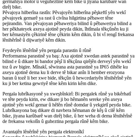
germahiya motor û veguheztinê kêm bike û jiyana karûbarê wan
dirêj bike.
Pêvajoya hilberîna rastîn: Pêvajoyên hilberîna pêşkeftî yên wekî
pêvajoyek gemarê ya rast û civîna hilgirtina pêbawer têne
pejirandin. Van pêvajoyan pêbaweriya bilind û pêbaweriya bilind a
her pêkhateyek axeya ajotinê peyda dikin, îhtîmala têkçûnên ku ji
ber kêmasiyên çêkirinê têne çêkirin kêm dikin, û bi vî rengî frekansa
lênihêrînê û dijwariyê kêm dikin.
Feydeyên lênêrînê yên pergala parastin û rûnê
Performansa parastinê ya baş: Axa ajotinê xwedan astek parastinê ya
bilind e û dikare bi bandor pêşî li têkçûna qirêjên derveyî yên wekî
toz û av bigire. Mînakî, sêwirana asta parastinê ya IP65 dihêle ku
axeya ajotinê dema ku li derve tê bikar anîn li hember erozyona
baran û tozê li ber xwe bide, têkçûn û hewcedariyên lênihêrînê yên
ku ji ber ketina gewriyê têne kêm kirin kêm dike.
Pergala lubrîkasyonê ya xweşbînkirî: Bi pergalek rûnê ya bikêrhatî
ve tête peyda kirin, ew dikare ji bo hêmanên sereke yên axeya
ajotinê yên wekî gemar û hêlên rûnê domdar û yekgirtî peyda bike.
Lubrîkasyona baş dikare di navbera hêmanan de kêş û cilê kêm
bike, jiyana karûbarê wan dirêj bike, û her weha di dema lênihêrînê
de frekansa vekolîn û guheztina pergala rûnê kêm bike.
Avantajên lênêrînê yên pergala elektronîkî