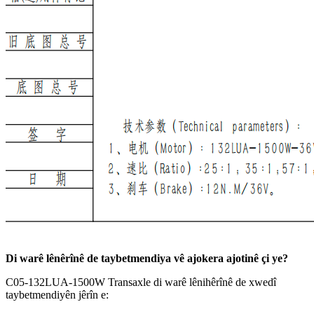
Di warê lênêrînê de taybetmendiya vê ajokera ajotinê çi ye?
C05-132LUA-1500W Transaxle di warê lênihêrînê de xwedî
taybetmendiyên jêrîn e: