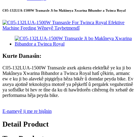
C05-132LUA-1500W Transaxle Ji bo Makîneya Xwarina Bibandor a Twinca Royal
Kurte Danasîn:
C05-132LUA-1500W Transaxle axek ajokera elektrîkê ye ku ji bo
Makîneya Xwarina Bibandor a Twinca Royal hatî çêkirin, armanc
ew e ku ji bo alavekê piştgirîya hêza bikêr û domdar peyda bike. Ev
axeya ajotinê teknolojiya motorê ya pêşkeftî û pergalek veguheztinê
ya sofîstîke bi hev re tîne da ku di hawîrdorên cihêreng ên xebatê de
performansa hêja peyda bike.
E-nameyê ji me re bişînin
Detail Product