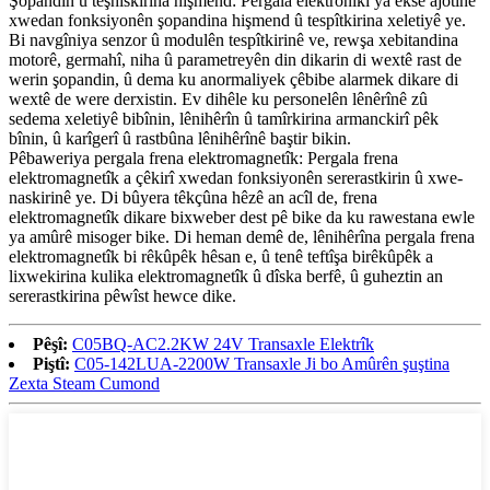
Şopandin û teşhîskirina hişmend: Pergala elektronîkî ya eksê ajotinê
xwedan fonksiyonên şopandina hişmend û tespîtkirina xeletiyê ye.
Bi navgîniya senzor û modulên tespîtkirinê ve, rewşa xebitandina
motorê, germahî, niha û parametreyên din dikarin di wextê rast de
werin şopandin, û dema ku anormaliyek çêbibe alarmek dikare di
wextê de were derxistin. Ev dihêle ku personelên lênêrînê zû
sedema xeletiyê bibînin, lênihêrîn û tamîrkirina armanckirî pêk
bînin, û karîgerî û rastbûna lênihêrînê baştir bikin.
Pêbaweriya pergala frena elektromagnetîk: Pergala frena
elektromagnetîk a çêkirî xwedan fonksiyonên sererastkirin û xwe-
naskirinê ye. Di bûyera têkçûna hêzê an acîl de, frena
elektromagnetîk dikare bixweber dest pê bike da ku rawestana ewle
ya amûrê misoger bike. Di heman demê de, lênihêrîna pergala frena
elektromagnetîk bi rêkûpêk hêsan e, û tenê teftîşa birêkûpêk a
lixwekirina kulika elektromagnetîk û dîska berfê, û guheztin an
sererastkirina pêwîst hewce dike.
Pêşî:
C05BQ-AC2.2KW 24V Transaxle Elektrîk
Piştî:
C05-142LUA-2200W Transaxle Ji bo Amûrên şuştina
Zexta Steam Cumond