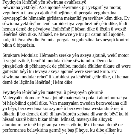
Feydeyên lênêrînê yên sêwirana avahîsaziyê
Sêwirana yekbûyî: Axa ajotinê sêwiranek pir yekgirtî ya motor,
veguheztin û axeya ajotinê dipejirîne, di pergala veguheztina
kevneşopî de hêmanên girêdana mekanîkî ya tevlihev kêm dike. Ev
sêwirana yekbûyî ne tenê karbidestiya veguheztinê çêtir dike, lê di
heman demê de pêvajoya lênihêrînê jî hêsan dike û lêçûn û wextê
lênêrînê kêm dike. Mînakî, ne hewce ye ku pir caran mîlî ajotinê,
kulç û hêmanên din ên mîna pergala veguheztina kevneşopî kontrol
bikin û biparêzin.
Struktura Modular: Hêmanên sereke yên axeya ajotinê, wekî motor
û veguheztinê, hemî bi modularî têne sêwirandin. Dema ku
pirsgirêkek di pêkhateyek de çêdibe, modula têkildar dikare zû were
guheztin bêyî ku tevaya axeya ajotinê were sererast kirin. Ev
sêwirana modular rehetî û karbidestiya lênêrînê çêtir dike, di heman
demê de lêçûnên lênêrînê jî kêm dike.
Feydeyên lênêrînê yên materyal û pêvajoyên çêkirinê
Materyalên domdar: Axa ajotinê materyalên pola û aluminum-ê ya
bi hêz-bilind qebûl dike. Van materyalan xwedan berxwedana cilê
ya hêja, berxwedana korozyonê û berxwedana westandinê ne, û
dikarin ji bo demek dirêj di hawîrdorên xebata dijwar de bêyî ku bi
hêsanî zirarê bibin bikar bînin. Mînakî, materyalên alloyek
aluminum ne tenê bi giraniya xwe sivik in, lê di heman demê de
performansa belavkirina germê ya baş jî heye, ku dibe alîkar ku