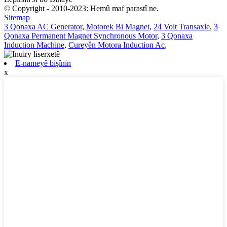
© Copyright - 2010-2023: Hemû maf parastî ne.
Sitemap
3 Qonaxa AC Generator
,
Motorek Bi Magnet
,
24 Volt Transaxle
,
3
Qonaxa Permanent Magnet Synchronous Motor
,
3 Qonaxa
Induction Machine
,
Cureyên Motora Induction Ac
,
E-nameyê bişînin
x