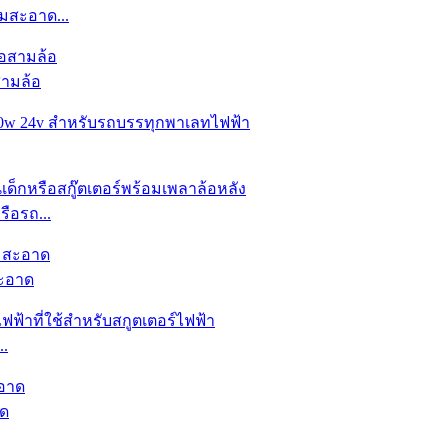
มสะอาด...
สามล้อ
รือรถ...
สะอาด
..
าด