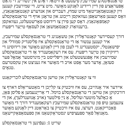
טראַנסאַקסלע שמירעכץ פיעסעס אַ וויטאַל ראָלע אין ינשורינג די גלאַט
אָפּעראַציע פון ​​דיין ריידינג לאָנקע מאָוער. מיט צייט, די שמירעכץ קענען
זיין קאַנטאַמאַנייטאַד מיט שמוץ, דעבריס און אנדערע קאַנטאַמאַנאַנץ,
וואָס קענען פאַרשאַפן געוואקסן רייַבונג און טראָגן אויף די טראַנסאַקסלע
קאַמפּאָונאַנץ. דאָס קען פירן צו רידוסט פאָרשטעלונג, געוואקסן
ברענוואַרג קאַנסאַמשאַן און לעסאָף טייַער ריפּערז.
דורך קעסיידער קאָנטראָלירן און טשאַנגינג די טראַנסאַקסלע שמירעכץ,
איר קענען ענשור אַז די טראַנסאַקסלע איז פליסנדיק סמודלי און
יפישאַנטלי, יקסטענדינג די לעבן פון דיין לאָנקע מאָוער און רידוסינג די
ריזיקירן פון טייַער ריפּערז. עס איז רעקאַמענדיד אַז די טראַנסאַקסלע
שמירעכץ איז אָפּגעשטעלט און ריפּלייסט בייַ מינדסטער אַמאָל פּער
סעזאָן, אָדער מער אָפט אויב די מאָוער איז געניצט אין עקסטרעם
טנאָים.
ווי צו קאָנטראָלירן און טוישן טראַנסאַקסלע לובריקאַנט
איידער איר אָנהייבן, עס איז וויכטיק צו קלייַבן די מאַטעריאַלס דארף צו
דורכקוקן און טוישן די טראַנסאַקסלע בוימל. די אַרייַננעמען אַ פליסן פּאַן,
אַ כאָלעל מוטער-שליסל, אַ נייַ פילטער (אויב אָנווענדלעך), און די
צונעמען טיפּ פון טראַנסאַקסלע שמירעכץ רעקאַמענדיד דורך די מאָוער
פאַבריקאַנט. דערצו, עס איז וויכטיק צו באַראַטנ דיין לאָנקע מאָוער
מאַנואַל פֿאַר ספּעציפיש ינסטראַקשאַנז און ספּעסאַפאַקיישאַנז.
שריט 1: געפֿינען די טראַנסאַקסלע