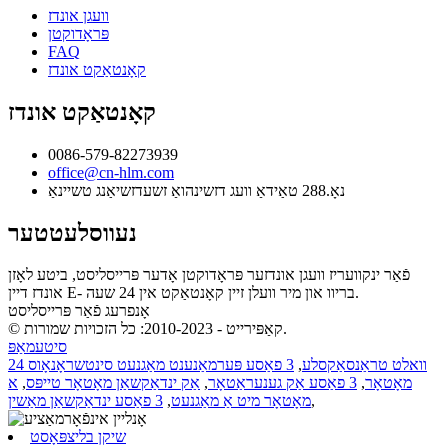
וועגן אונדז
פּראָדוקטן
FAQ
קאָנטאַקט אונדז
קאָנטאַקט אונדז
0086-579-82273939
office@cn-hlm.com
נאָ.288 טאַידאַ וועג דזשינהואַ זשעדזשיאַנג טשיינאַ
נעווסלעטטער
פֿאַר ינקוועריז וועגן אונדזער פּראָדוקטן אָדער פּרייסליסט, ביטע לאָזן
אונדז דיין E- בריוו און מיר וועלן זיין קאָנטאַקט אין 24 שעה.
אָנפרעג פֿאַר פּרייסליסט
© קאַפּירייט - 2010-2023: כל הזכויות שמורות.
סיטעמאַפּ
24 וואלט טראַנסאַקסלע
,
3 פאַסע פּערמאַנענט מאַגנעט סינטשראָנאָוס
מאָטאָר
,
3 פאַסע אַק גענעראַטאָר
,
אַק ינדאַקשאַן מאָטאָר טייפּס
,
א
,
מאָטאָר מיט אַ מאַגנעט
,
3 פאַסע ינדאַקשאַן מאַשין
שיקן בליצפּאָסט