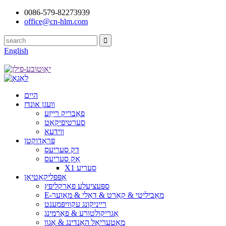
0086-579-82273939
office@cn-hlm.com
English
היים
וועגן אונדז
פאַבריק רייַזע
סערטיפיקאַט
ווידעא
פּראָדוקטן
דק סעריעס
אַק סעריעס
X1 סעריע
אַפּפּליקאַטיאָן
ספּעציעלע פאָרקליפץ
E-מאָביליטי & קאַרט & דאַלי & מאָוער
רייניקונג עקוויפּמענט
אַגריקולטורע & פאַרמינג
מאַטעריאַל האַנדינג & אַגוו