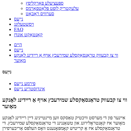
ספּעציעלע פאָרקליפץ
עלעקטריק לופט פּלאַטפאָרמס
סערוויס ראָבאָט
נייַעס
ויסשטעלונג
FAQ
קאָנטאַקט אונדז
היים
נייַעס
ווי צו קבעווק טראַנסאַקסלע שמירעכץ אויף אַ ריידינג לאָנקע
מאָוער
נייַעס
פירמע נייַעס
אינדוסטריע נייַעס
ווי צו קבעווק טראַנסאַקסלע שמירעכץ אויף אַ ריידינג לאָנקע
מאָוער
איינער פון די מערסט וויכטיק טאַסקס ווען מיינטיינינג דיין ריידינג לאָנקע
מאָוער איז קאָנטראָלירונג און טשאַנגינג די טראַנסאַקסלע שמירעכץ. די
טראַנסאַקסלע איז אַ קריטיש קאָמפּאָנענט וואָס העלפּס אַריבערפירן