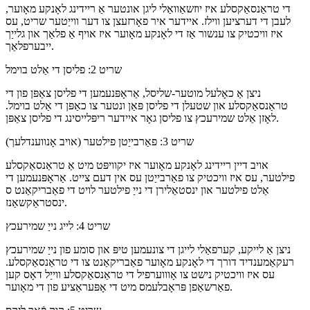
די טראַנסאַקסלע איז יוזשאַוואַלי ליגן אונטער אַ ריידינג לאָנקע מאָוער,
לעבן די דערציען ווילז. איידער איר פאָרזעצן צו דער ווייַטער שריט, עס
איז וויכטיק צו ענשור אַז די לאָנקע מאָוער איז אויף אַ פלאַך און גלייַך
ייבערפלאַך.
שריט 2: פליסן די אַלט בוימל
ניצן אַ כאָלעל מוטער-שליסל, אַראָפּנעמען די פליסן צאַפּן פון די
טראַנסאַקסלע און שטעלן די פליסן פּאַן ונטער צו כאַפּן די אַלט בוימל.
לאָזן אַלט שמירעכץ צו פליסן גאָר איידער ריפּלייסינג די פליסן צאַפּן.
שריט 3: פאַרבייַטן פילטער (אויב אָנווענדלעך)
אויב דיין ריידינג לאָנקע מאָוער איז יקוויפּט מיט אַ טראַנסאַקסלע
פילטער, עס איז וויכטיק צו פאַרבייַטן עס אין דעם צייט. אַראָפּנעמען די
אַלט פילטער און ינסטאַלירן די נייַ פילטער לויט די פאַבריקאַנט ס
ינסטראַקשאַנז.
שריט 4: לייג נייַ שמירעכץ
ניצן אַ לייקע, קערפאַלי לייגן די צונעמען טיפּ און סומע פון ​​נייַ שמירעכץ
רעקאַמענדיד דורך די לאָנקע מאָוער פאַבריקאַנט צו די טראַנסאַקסלע.
עס איז וויכטיק נישט צו אָוווערפיל די טראַנסאַקסלע ווייַל דאָס קען
פאַרשאַפן פּראָבלעמס מיט די אָפּעראַציע פון ​​די מאָוער.