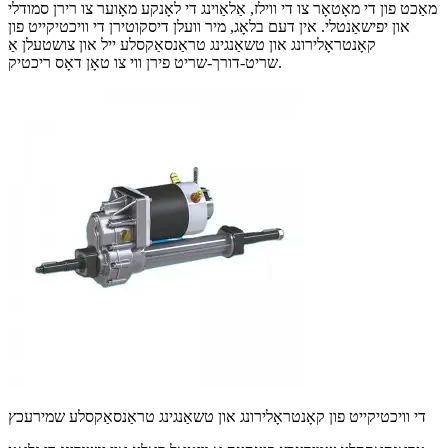
מאַכט פון די מאָטאָר צו די ווילז, אַלאַוינג די לאָנקע מאָוער צו רירן סמודלי
און יפישאַנטלי. אין דעם בלאָג, מיר וועלן דיסקוטירן די וויכטיקייט פון
קאָנטראָלירונג און טשאַנגינג טראַנסאַקסלע ייל און צושטעלן אַ
שריט-דורך-שריט פירן ווי צו טאָן דאָס ריכטיק.
די וויכטיקייט פון קאָנטראָלירונג און טשאַנגינג טראַנסאַקסלע שמירעכץ