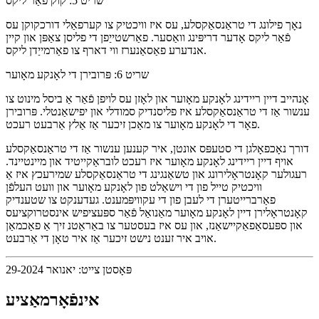
שריט 5: קוק פֿאַר ליקס
נאָך פילונג די טראַנסאַקסלע, עס איז וויכטיק צו קערפאַלי דורכקוקן עס
פֿאַר ליקס אָדער דריפּינג וואַסער. פאַרשטייַפן די פליסן צאַפּן און קיין
אנדערע פאַסאַנערז ווי דארף צו פאַרמייַדן ליקס.
שריט 6: פּרובירן די לאָנקע מאָוער
אָנהייב דיין ריידינג לאָנקע מאָוער און לאָזן עס לויפן פֿאַר אַ ביסל מינוט צו
ענשור אַז די טראַנסאַקסלע איז פליסנדיק סמודלי און יפישאַנטלי. פּרובירן
פאָר די לאָנקע מאָוער צו מאַכן זיכער אַז אַלץ אַרבעט רעכט.
דורך נאָכפאָלגן די סטעפּס אונטן, איר קענען ענשור אַז די טראַנסאַקסלע
אויף דיין ריידינג לאָנקע מאָוער איז רעכט לובראַקייטיד און מיינטיינד.
רעגולער קאָנטראָלירונג און טשאַנגינג די טראַנסאַקסלע שמירעכץ איז אַ
וויכטיק טייל פון די וישאַלט פון לאָנקע מאָוער און וועט העלפֿן
פאַרברייטערן די לעבן פון די עקוויפּמענט. געדענקט צו שטענדיק
קאָנטראָלירן דיין לאָנקע מאָוער מאַנואַל פֿאַר ספּעציפיש אינסטרוקציעס
און ספּעסאַפאַקיישאַנז, און עס איז בעסטער צו באַראַטנ זיך אַ פאַכמאַן
אויב איר זענט נישט זיכער אַז איר טאָן די אַרבעט.
פּאָסטן צייט: יאנואר 29-2024
אינפֿאָרמאַציע