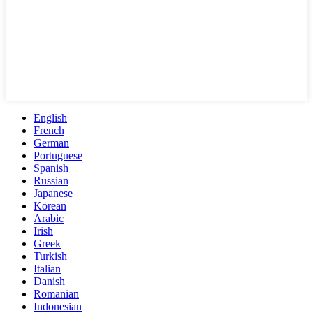
English
French
German
Portuguese
Spanish
Russian
Japanese
Korean
Arabic
Irish
Greek
Turkish
Italian
Danish
Romanian
Indonesian