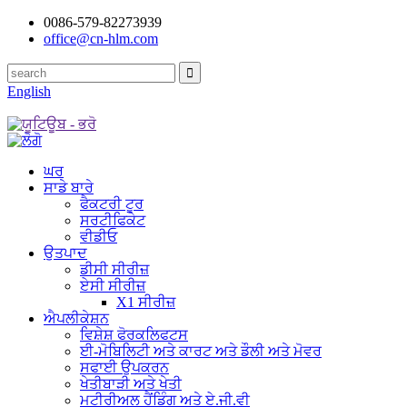
0086-579-82273939
office@cn-hlm.com
English
ਘਰ
ਸਾਡੇ ਬਾਰੇ
ਫੈਕਟਰੀ ਟੂਰ
ਸਰਟੀਫਿਕੇਟ
ਵੀਡੀਓ
ਉਤਪਾਦ
ਡੀਸੀ ਸੀਰੀਜ਼
ਏਸੀ ਸੀਰੀਜ਼
X1 ਸੀਰੀਜ਼
ਐਪਲੀਕੇਸ਼ਨ
ਵਿਸ਼ੇਸ਼ ਫੋਰਕਲਿਫਟਸ
ਈ-ਮੋਬਿਲਿਟੀ ਅਤੇ ਕਾਰਟ ਅਤੇ ਡੌਲੀ ਅਤੇ ਮੋਵਰ
ਸਫਾਈ ਉਪਕਰਨ
ਖੇਤੀਬਾੜੀ ਅਤੇ ਖੇਤੀ
ਮਟੀਰੀਅਲ ਹੈਂਡਿੰਗ ਅਤੇ ਏ.ਜੀ.ਵੀ