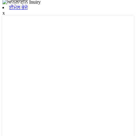
ਈਮੇਲ ਭੇਜੋ
x