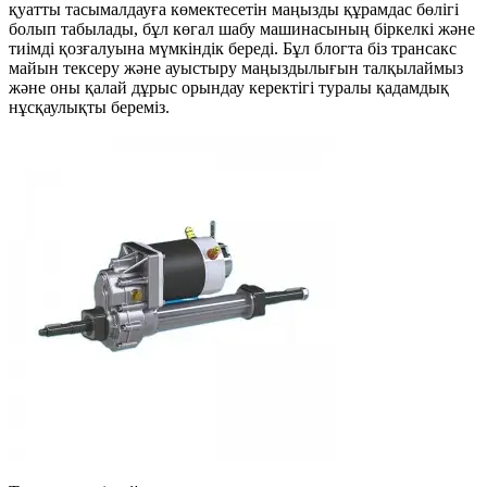
қуатты тасымалдауға көмектесетін маңызды құрамдас бөлігі
болып табылады, бұл көгал шабу машинасының біркелкі және
тиімді қозғалуына мүмкіндік береді. Бұл блогта біз трансакс
майын тексеру және ауыстыру маңыздылығын талқылаймыз
және оны қалай дұрыс орындау керектігі туралы қадамдық
нұсқаулықты береміз.