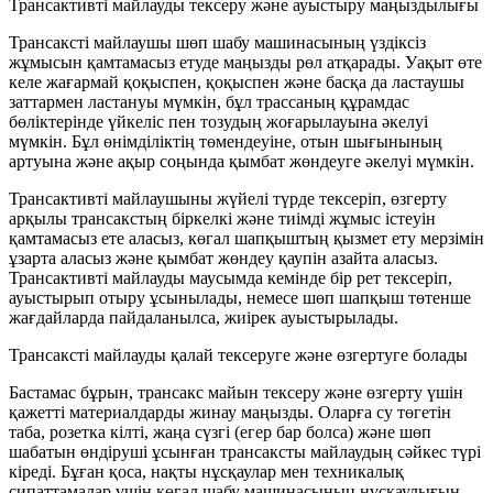
Трансактивті майлауды тексеру және ауыстыру маңыздылығы
Трансаксті майлаушы шөп шабу машинасының үздіксіз
жұмысын қамтамасыз етуде маңызды рөл атқарады. Уақыт өте
келе жағармай қоқыспен, қоқыспен және басқа да ластаушы
заттармен ластануы мүмкін, бұл трассаның құрамдас
бөліктерінде үйкеліс пен тозудың жоғарылауына әкелуі
мүмкін. Бұл өнімділіктің төмендеуіне, отын шығынының
артуына және ақыр соңында қымбат жөндеуге әкелуі мүмкін.
Трансактивті майлаушыны жүйелі түрде тексеріп, өзгерту
арқылы трансакстың біркелкі және тиімді жұмыс істеуін
қамтамасыз ете аласыз, көгал шапқыштың қызмет ету мерзімін
ұзарта аласыз және қымбат жөндеу қаупін азайта аласыз.
Трансактивті майлауды маусымда кемінде бір рет тексеріп,
ауыстырып отыру ұсынылады, немесе шөп шапқыш төтенше
жағдайларда пайдаланылса, жиірек ауыстырылады.
Трансаксті майлауды қалай тексеруге және өзгертуге болады
Бастамас бұрын, трансакс майын тексеру және өзгерту үшін
қажетті материалдарды жинау маңызды. Оларға су төгетін
таба, розетка кілті, жаңа сүзгі (егер бар болса) және шөп
шабатын өндіруші ұсынған трансаксты майлаудың сәйкес түрі
кіреді. Бұған қоса, нақты нұсқаулар мен техникалық
сипаттамалар үшін көгал шабу машинасының нұсқаулығын