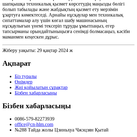
шапқышқа техникалық қызмет көрсетудің маңызды бөлігі
болып табылады және жабдықтың қызмет ету мерзімін
ұзартуға көмектеседі. Арнайы нұсқаулар мен техникалық
сипаттамалар алу үшін көгал шабу машинасының
нұсқаулығын үнемі тексеріп тұруды ұмытпаңыз, егер
тапсырманы орындайтыныңызға сенімді болмасаңыз, кәсіби
маманмен кеңескен дұрыс.
Жіберу уақыты: 29 қаңтар 2024 ж
Ақпарат
Біз туралы
Өнімдер
Жиі қойылатын сұрақтар
Бізбен хабарласыңы
Бізбен хабарласыңы
0086-579-82273939
office@cn-hlm.com
№288 Тайда жолы Цзиньхуа Чжэцзян Қытай