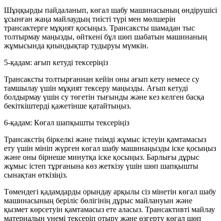
Шұңқырды пайдаланып, көгал шабу машинасының өндірушісі
ұсынған жаңа майлаудың тиісті түрі мен мөлшерін
трансактерге мұқият қосыңыз. Трансаксты шамадан тыс
толтырмау маңызды, өйткені бұл шөп шабатын машинаның
жұмысында қиындықтар тудыруы мүмкін.
5-қадам: ағып кетуді тексеріңіз
Трансаксты толтырғаннан кейін оны ағып кету немесе су
тамшылау үшін мұқият тексеру маңызды. Ағып кетуді
болдырмау үшін су төгетін тығынды және кез келген басқа
бекіткіштерді қажетінше қатайтыңыз.
6-қадам: Көгал шапқышты тексеріңіз
Трансакстің біркелкі және тиімді жұмыс істеуін қамтамасыз
ету үшін мініп жүрген көгал шабу машинаңызды іске қосыңыз
және оны бірнеше минутқа іске қосыңыз. Барлығы дұрыс
жұмыс істеп тұрғанына көз жеткізу үшін шөп шапқышты
сынақтан өткізіңіз.
Төмендегі қадамдарды орындау арқылы сіз мінетін көгал шабу
машинасының беріліс бөлігінің дұрыс майлануын және
қызмет көрсетуін қамтамасыз ете аласыз. Трансактивті майлау
материалын үнемі тексеріп отыру және өзгерту көгал шөп