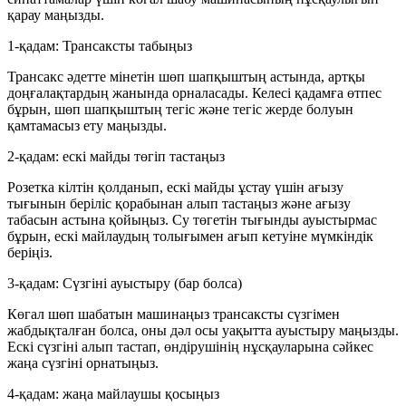
қарау маңызды.
1-қадам: Трансаксты табыңыз
Трансакс әдетте мінетін шөп шапқыштың астында, артқы
доңғалақтардың жанында орналасады. Келесі қадамға өтпес
бұрын, шөп шапқыштың тегіс және тегіс жерде болуын
қамтамасыз ету маңызды.
2-қадам: ескі майды төгіп тастаңыз
Розетка кілтін қолданып, ескі майды ұстау үшін ағызу
тығынын беріліс қорабынан алып тастаңыз және ағызу
табасын астына қойыңыз. Су төгетін тығынды ауыстырмас
бұрын, ескі майлаудың толығымен ағып кетуіне мүмкіндік
беріңіз.
3-қадам: Сүзгіні ауыстыру (бар болса)
Көгал шөп шабатын машинаңыз трансаксты сүзгімен
жабдықталған болса, оны дәл осы уақытта ауыстыру маңызды.
Ескі сүзгіні алып тастап, өндірушінің нұсқауларына сәйкес
жаңа сүзгіні орнатыңыз.
4-қадам: жаңа майлаушы қосыңыз