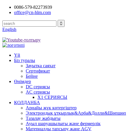
0086-579-82273939
office@cn-hlm.com
English
Үй
Біз туралы
Зауытқа саяхат
Сертификат
Бейне
Өнімдер
DC сериясы
AC сериясы
X1 СЕРИЯСЫ
ҚОЛДАНБА
Арнайы жүк көтергіштер
Электрондық ұтқырлық&Арба&Долли&Шөпшөп
Тазалау жабдығы
Ауыл шаруашылығы және фермерлік
Материалды тапсыру және AGV