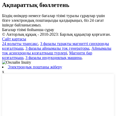
Ақпараттық бюллетень
Біздің өнімдер немесе бағалар тізімі туралы сұраулар үшін
бізге электрондық поштаңызды қалдырыңыз, біз 24 сағат
ішінде байланысамыз.
Бағалар тізімі бойынша сұрау
© Авторлық құқық - 2010-2023: Барлық құқықтар қорғалған.
Сайт картасы
24 вольтты трансакс
,
3 фазалы тұрақты магнитті синхронды
қозғалтқыш
,
3 фазалы айнымалы ток генераторы
,
Айнымалы
ток асинхронды қозғалтқыш түрлері
,
Магнити бар
қозғалтқыш
,
3 фазалы индукциялық машина
,
Электрондық поштаны жіберу
x