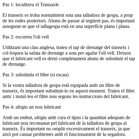
Pas 1: localitzeu el Transaxle
El transeix es troba normalment sota una talladora de gespa, a prop
de les rodes posteriors. Abans de passar al següent pas, és important
assegurar-se que el tallagespa està en una superfície plana i plana.
Pas 2: escorreu l'oli vell
Utilitzant una clau anglesa, traieu el tap de drenatge del transeix i
col·loqueu la safata de drenatge a sota per agafar l'oli vell. Deixeu
que el lubricant vell es dreni completament abans de substituir el tap
de drenatge.
Pas 3: substituïu el filtre (si escau)
Si la vostra talladora de gespa està equipada amb un filtre de
transeix, és important substituir-lo en aquest moment. Traieu el filtre
antic i instal·leu el filtre nou segons les instruccions del fabricant.
Pas 4: afegiu un nou lubricant
Amb un embut, afegiu amb cura el tipus i la quantitat adequats de
lubricant nou recomanat pel fabricant de la talladora de gespa al
transeix. És important no omplir excessivament el transeix, ja que
això pot causar problemes amb el funcionament de la segadora.