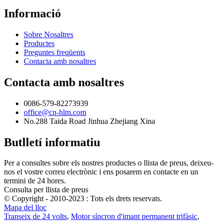
Informació
Sobre Nosaltres
Productes
Preguntes freqüents
Contacta amb nosaltres
Contacta amb nosaltres
0086-579-82273939
office@cn-hlm.com
No.288 Taida Road Jinhua Zhejiang Xina
Butlletí informatiu
Per a consultes sobre els nostres productes o llista de preus, deixeu-
nos el vostre correu electrònic i ens posarem en contacte en un
termini de 24 hores.
Consulta per llista de preus
© Copyright - 2010-2023 : Tots els drets reservats.
Mapa del lloc
Transeix de 24 volts
,
Motor síncron d'imant permanent trifàsic
,