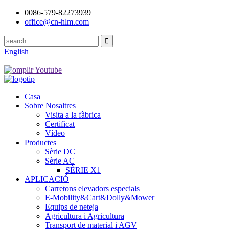
0086-579-82273939
office@cn-hlm.com
English
Casa
Sobre Nosaltres
Visita a la fàbrica
Certificat
Vídeo
Productes
Sèrie DC
Sèrie AC
SÈRIE X1
APLICACIÓ
Carretons elevadors especials
E-Mobility&Cart&Dolly&Mower
Equips de neteja
Agricultura i Agricultura
Transport de material i AGV