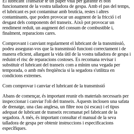
El lubricant Transaxle té un paper vital per garantir el bon
funcionament de la vostra talladora de gespa. Amb el pas del temps,
el lubricant es pot contaminar amb brutícia, restes i altres
contaminants, que poden provocar un augment de la fricció i el
desgast dels components del transeix. Això pot provocar un
rendiment reduït, un augment del consum de combustible i,
finalment, reparacions cares.
Comprovant i canviant regularment el lubricant de la transmissió,
podeu assegurar-vos que la transmissió funcioni correctament i de
manera eficient, allargant la vida útil de la vostra talladora de gespa i
reduint el risc de reparacions costoses. Es recomana revisar i
substituir el lubricant del transeix com a mínim una vegada per
temporada, o amb més freqüència si la segadora s'utilitza en
condicions extremes.
Com comprovar i canviar el lubricant de la transmissió
Abans de començar, és important reunir els materials necessaris per
inspeccionar i canviar l'oli del transeix. Aquests inclouen una safata
de drenatge, una clau anglesa, un filtre nou (si escau) i el tipus
adequat de lubricant de transeix recomanat pel fabricant de la
segadora. A més, és important consultar el manual de la seva
talladora de gespa per obtenir instruccions i especificacions
específiques.