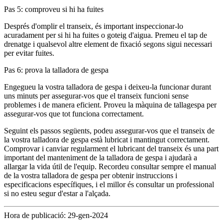
Pas 5: comproveu si hi ha fuites
Després d'omplir el transeix, és important inspeccionar-lo
acuradament per si hi ha fuites o goteig d'aigua. Premeu el tap de
drenatge i qualsevol altre element de fixació segons sigui necessari
per evitar fuites.
Pas 6: prova la talladora de gespa
Engegueu la vostra talladora de gespa i deixeu-la funcionar durant
uns minuts per assegurar-vos que el transeix funcioni sense
problemes i de manera eficient. Proveu la màquina de tallagespa per
assegurar-vos que tot funciona correctament.
Seguint els passos següents, podeu assegurar-vos que el transeix de
la vostra talladora de gespa està lubricat i mantingut correctament.
Comprovar i canviar regularment el lubricant del transeix és una part
important del manteniment de la talladora de gespa i ajudarà a
allargar la vida útil de l'equip. Recordeu consultar sempre el manual
de la vostra talladora de gespa per obtenir instruccions i
especificacions específiques, i el millor és consultar un professional
si no esteu segur d'estar a l'alçada.
Hora de publicació: 29-gen-2024