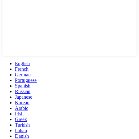
English
French
German
Portuguese
Spanish
Russian
Japanese
Korean
Arabic
Irish
Greek
Turkish
Italian
Danish