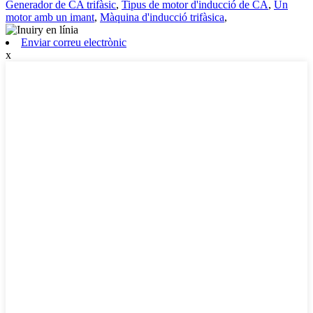
Generador de CA trifàsic
,
Tipus de motor d'inducció de CA
,
Un
motor amb un imant
,
Màquina d'inducció trifàsica
,
Enviar correu electrònic
x