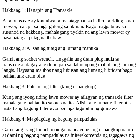
Hakbang 1: Hanapin ang Transaxle
Ang transaxle ay karaniwang matatagpuan sa ilalim ng riding lawn
mower, malapit sa mga gulong sa likuran. Bago magpatuloy sa
susunod na hakbang, mahalagang tiyakin na ang lawn mower ay
nasa patag at patag na ibabaw.
Hakbang 2: Alisan ng tubig ang lumang mantika
Gamit ang socket wrench, tanggalin ang drain plug mula sa
transaxle at ilagay ang drain pan sa ilalim upang mahuli ang lumang
langis. Hayaang maubos nang lubusan ang lumang lubricant bago
palitan ang drain plug.
Hakbang 3: Palitan ang filter (kung naaangkop)
Kung ang iyong riding lawn mower ay nilagyan ng transaxle filter,
mahalagang palitan ito sa oras na ito. Alisin ang lumang filter at i-
install ang bagong filter ayon sa mga tagubilin ng gumawa.
Hakbang 4: Magdagdag ng bagong pampadulas
Gamit ang isang funnel, maingat na idagdag ang naaangkop na uri
at dami ng bagong pampadulas na inirerekomenda ng tagagawa ng