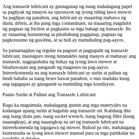
Ang transaxle lubricant ay gumaganap ng isang mahalagang papel
sa pagtiyak ng maayos na operasyon ng iyong riding lawn mower.
Sa paglipas ng panahon, ang lubricant ay maaaring mahawa ng
dumi, debris, at iba pang mga contaminant, na maaaring magdulot
ng pagtaas ng friction at pagkasira sa mga bahagi ng transaxle. Ito
ay maaaring humantong sa pinababang pagganap, pagtaas ng
pagkonsumo ng gasolina, at sa huli ay mamahaling pag-aayos.
Sa pamamagitan ng regular na pagsuri at pagpapalit ng transaxle
lubricant, masisiguro mong tumatakbo nang maayos at mahusay ang
transaxle, nagpapahaba ng buhay ng iyong lawn mower at
binabawasan ang panganib ng magastos na pag-aayos.
Inirerekomenda na ang transaxle lubricant ay suriin at palitan ng
hindi bababa sa isang beses bawat panahon, o mas madalas kung
ang tagagapas ay ginagamit sa matinding mga kondisyon.
Paano Suriin at Palitan ang Transaxle Lubricant
Bago ka magsimula, mahalagang ipunin ang mga materyales na
kailangan upang suriin at baguhin ang transaxle oil. Kabilang dito
ang isang drain pan, isang socket wrench, isang bagong filter (kung
naaangkop), at ang naaangkop na uri ng transaxle lubricant na
inirerekomenda ng tagagawa ng mower. Bukod pa rito, mahalagang
kumonsulta sa iyong lawn mower manual para sa mga partikular na
tagubilin at detalye.