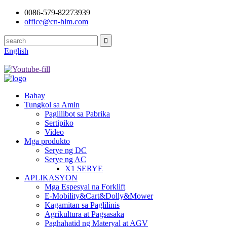
0086-579-82273939
office@cn-hlm.com
English
Bahay
Tungkol sa Amin
Paglilibot sa Pabrika
Sertipiko
Video
Mga produkto
Serye ng DC
Serye ng AC
X1 SERYE
APLIKASYON
Mga Espesyal na Forklift
E-Mobility&Cart&Dolly&Mower
Kagamitan sa Paglilinis
Agrikultura at Pagsasaka
Paghahatid ng Materyal at AGV