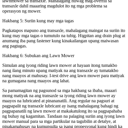
lawnmower sa transaxle. Mahalagang huwag mag-overfill sa
transaxle dahil maaaring magdulot ito ng mga problema sa
operasyon ng mower.
Hakbang 5: Suriin kung may mga tagas
Pagkatapos mapuno ang transaxle, mahalagang maingat na suriin ito
kung may mga tagas o tumutulo na tubig. Higpitan ang drain plug at
anumang iba pang fastener kung kinakailangan upang maiwasan
ang pagtagas.
Hakbang 6: Subukan ang Lawn Mower
Simulan ang iyong riding lawn mower at hayaan itong tumakbo
nang ilang minuto upang matiyak na ang transaxle ay tumatakbo
nang maayos at mahusay. I-test drive ang lawn mower para matiyak
na gumagana nang maayos ang lahat.
Sa pamamagitan ng pagsunod sa mga hakbang sa ibaba, maaari
mong matiyak na ang transaxle sa iyong riding lawn mower ay
maayos na lubricated at pinananatili. Ang regular na pagsuri at
pagpapalit ng transaxle lubricant ay isang mahalagang bahagi ng
pagpapanatili ng lawn mower at makakatulong ito sa pagpapahaba
ng buhay ng kagamitan. Tandaan na palaging suriin ang iyong lawn
mower manual para sa mga partikular na tagubilin at detalye, at
pinakamahusay na kumunsulta sa isang propesyonal kung hindi ka