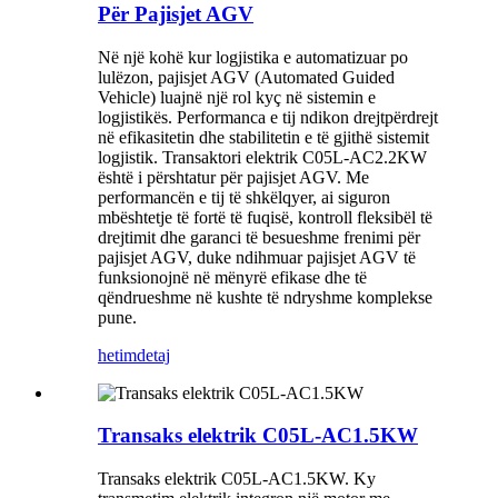
Për Pajisjet AGV
Në një kohë kur logjistika e automatizuar po
lulëzon, pajisjet AGV (Automated Guided
Vehicle) luajnë një rol kyç në sistemin e
logjistikës. Performanca e tij ndikon drejtpërdrejt
në efikasitetin dhe stabilitetin e të gjithë sistemit
logjistik. Transaktori elektrik C05L-AC2.2KW
është i përshtatur për pajisjet AGV. Me
performancën e tij të shkëlqyer, ai siguron
mbështetje të fortë të fuqisë, kontroll fleksibël të
drejtimit dhe garanci të besueshme frenimi për
pajisjet AGV, duke ndihmuar pajisjet AGV të
funksionojnë në mënyrë efikase dhe të
qëndrueshme në kushte të ndryshme komplekse
pune.
hetim
detaj
Transaks elektrik C05L-AC1.5KW
Transaks elektrik C05L-AC1.5KW. Ky