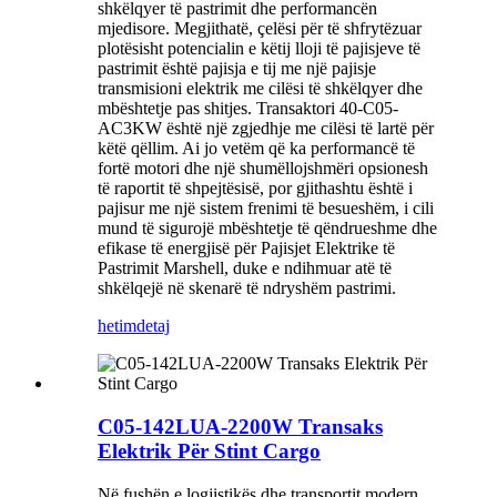
shkëlqyer të pastrimit dhe performancën
mjedisore. Megjithatë, çelësi për të shfrytëzuar
plotësisht potencialin e këtij lloji të pajisjeve të
pastrimit është pajisja e tij me një pajisje
transmisioni elektrik me cilësi të shkëlqyer dhe
mbështetje pas shitjes. Transaktori 40-C05-
AC3KW është një zgjedhje me cilësi të lartë për
këtë qëllim. Ai jo vetëm që ka performancë të
fortë motori dhe një shumëllojshmëri opsionesh
të raportit të shpejtësisë, por gjithashtu është i
pajisur me një sistem frenimi të besueshëm, i cili
mund të sigurojë mbështetje të qëndrueshme dhe
efikase të energjisë për Pajisjet Elektrike të
Pastrimit Marshell, duke e ndihmuar atë të
shkëlqejë në skenarë të ndryshëm pastrimi.
hetim
detaj
C05-142LUA-2200W Transaks
Elektrik Për Stint Cargo
Në fushën e logjistikës dhe transportit modern,