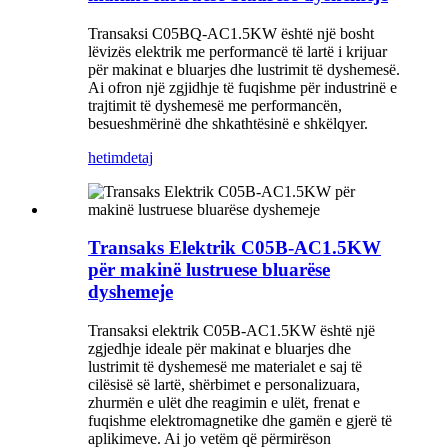
Transaksi C05BQ-AC1.5KW është një bosht
lëvizës elektrik me performancë të lartë i krijuar
për makinat e bluarjes dhe lustrimit të dyshemesë.
Ai ofron një zgjidhje të fuqishme për industrinë e
trajtimit të dyshemesë me performancën,
besueshmërinë dhe shkathtësinë e shkëlqyer.
hetim
detaj
Transaks Elektrik C05B-AC1.5KW
për makinë lustruese bluarëse
dyshemeje
Transaksi elektrik C05B-AC1.5KW është një
zgjedhje ideale për makinat e bluarjes dhe
lustrimit të dyshemesë me materialet e saj të
cilësisë së lartë, shërbimet e personalizuara,
zhurmën e ulët dhe reagimin e ulët, frenat e
fuqishme elektromagnetike dhe gamën e gjerë të
aplikimeve. Ai jo vetëm që përmirëson