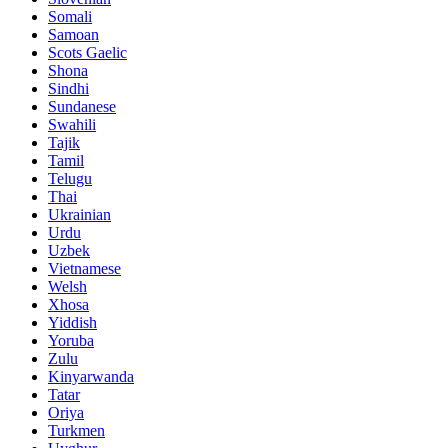
Somali
Samoan
Scots Gaelic
Shona
Sindhi
Sundanese
Swahili
Tajik
Tamil
Telugu
Thai
Ukrainian
Urdu
Uzbek
Vietnamese
Welsh
Xhosa
Yiddish
Yoruba
Zulu
Kinyarwanda
Tatar
Oriya
Turkmen