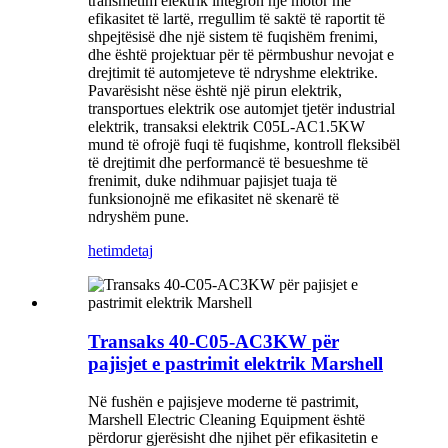
transmetim elektrik integron një motor me
efikasitet të lartë, rregullim të saktë të raportit të
shpejtësisë dhe një sistem të fuqishëm frenimi,
dhe është projektuar për të përmbushur nevojat e
drejtimit të automjeteve të ndryshme elektrike.
Pavarësisht nëse është një pirun elektrik,
transportues elektrik ose automjet tjetër industrial
elektrik, transaksi elektrik C05L-AC1.5KW
mund të ofrojë fuqi të fuqishme, kontroll fleksibël
të drejtimit dhe performancë të besueshme të
frenimit, duke ndihmuar pajisjet tuaja të
funksionojnë me efikasitet në skenarë të
ndryshëm pune.
hetim
detaj
Transaks 40-C05-AC3KW për
pajisjet e pastrimit elektrik Marshell
Në fushën e pajisjeve moderne të pastrimit,
Marshell Electric Cleaning Equipment është
përdorur gjerësisht dhe njihet për efikasitetin e