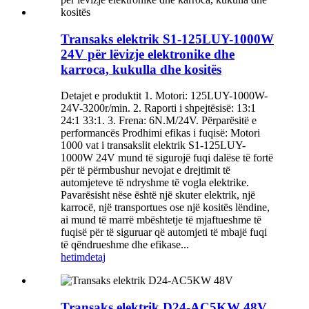
Transaks elektrik S1-125LUY-1000W
24V për lëvizje elektronike dhe
karroca, kukulla dhe kositës
Detajet e produktit 1. Motori: 125LUY-1000W-
24V-3200r/min. 2. Raporti i shpejtësisë: 13:1
24:1 33:1. 3. Frena: 6N.M/24V. Përparësitë e
performancës Prodhimi efikas i fuqisë: Motori
1000 vat i transakslit elektrik S1-125LUY-
1000W 24V mund të sigurojë fuqi dalëse të fortë
për të përmbushur nevojat e drejtimit të
automjeteve të ndryshme të vogla elektrike.
Pavarësisht nëse është një skuter elektrik, një
karrocë, një transportues ose një kositës lëndine,
ai mund të marrë mbështetje të mjaftueshme të
fuqisë për të siguruar që automjeti të mbajë fuqi
të qëndrueshme dhe efikase...
hetim
detaj
Transaks elektrik D24-AC5KW 48V