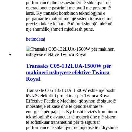
performancë dhe besueshmëri të shkëlqyer në
operacionet e pastrimit me avull me presion të
lartë. Ky transakt kombinon teknologjinë e
përparuar të motorit me një sistem transmetimi
preciz, duke e lejuar atë të funksionojë mirë në
një shumëllojshmëri mjedisesh pune.
hetim
detaj
Transaks C05-132LUA-1500W për
makineri ushqyese efektive Twinca
Royal
Transaxle C05-132LUA-1500W është një bosht
lëvizës elektrik i projektuar për Twinca Royal
Effective Feeding Machine, që synon të sigurojë
mbështetje efikase dhe të qëndrueshme të
energjisë për pajisjet. Ky bosht lëvizës kombinon
teknologjinë e avancuar të motorit dhe një sistem
të sofistikuar transmetimi për të siguruar
performancë të shkëlqyer në mjedise të ndryshme