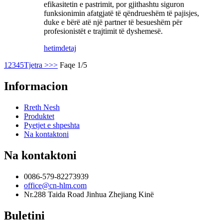
efikasitetin e pastrimit, por gjithashtu siguron
funksionimin afatgjatë të qëndrueshëm të pajisjes,
duke e bërë atë një partner të besueshëm për
profesionistët e trajtimit të dyshemesë.
hetim
detaj
1
2
3
4
5
Tjetra >
>>
Faqe 1/5
Informacion
Rreth Nesh
Produktet
Pyetjet e shpeshta
Na kontaktoni
Na kontaktoni
0086-579-82273939
office@cn-hlm.com
Nr.288 Taida Road Jinhua Zhejiang Kinë
Buletini