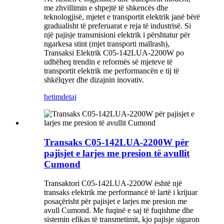
me zhvillimin e shpejtë të shkencës dhe
teknologjisë, mjetet e transportit elektrik janë bërë
gradualisht të preferuarat e reja të industrisë. Si
një pajisje transmisioni elektrik i përshtatur për
ngarkesa stint (mjet transporti mallrash),
Transaksi Elektrik C05-142LUA-2200W po
udhëheq trendin e reformës së mjeteve të
transportit elektrik me performancën e tij të
shkëlqyer dhe dizajnin inovativ.
hetim
detaj
Transaks C05-142LUA-2200W për
pajisjet e larjes me presion të avullit
Cumond
Transaktori C05-142LUA-2200W është një
transaks elektrik me performancë të lartë i krijuar
posaçërisht për pajisjet e larjes me presion me
avull Cumond. Me fuqinë e saj të fuqishme dhe
sistemin efikas të transmetimit, kjo pajisje siguron