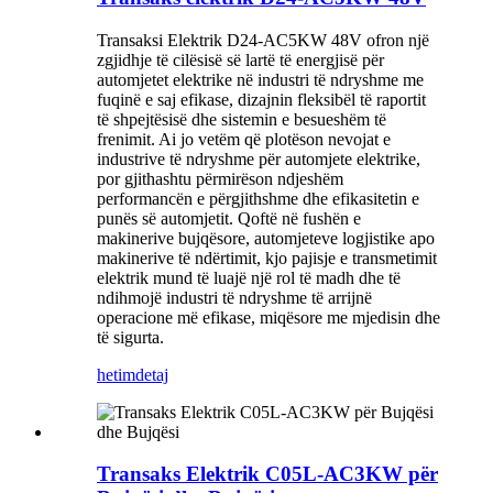
Transaksi Elektrik D24-AC5KW 48V ofron një
zgjidhje të cilësisë së lartë të energjisë për
automjetet elektrike në industri të ndryshme me
fuqinë e saj efikase, dizajnin fleksibël të raportit
të shpejtësisë dhe sistemin e besueshëm të
frenimit. Ai jo vetëm që plotëson nevojat e
industrive të ndryshme për automjete elektrike,
por gjithashtu përmirëson ndjeshëm
performancën e përgjithshme dhe efikasitetin e
punës së automjetit. Qoftë në fushën e
makinerive bujqësore, automjeteve logjistike apo
makinerive të ndërtimit, kjo pajisje e transmetimit
elektrik mund të luajë një rol të madh dhe të
ndihmojë industri të ndryshme të arrijnë
operacione më efikase, miqësore me mjedisin dhe
të sigurta.
hetim
detaj
Transaks Elektrik C05L-AC3KW për