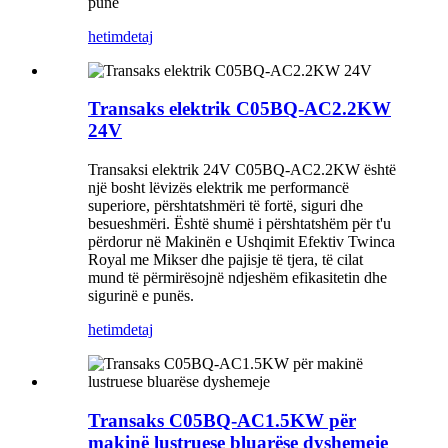
pune
hetim
detaj
Transaks elektrik C05BQ-AC2.2KW
24V
Transaksi elektrik 24V C05BQ-AC2.2KW është
një bosht lëvizës elektrik me performancë
superiore, përshtatshmëri të fortë, siguri dhe
besueshmëri. Është shumë i përshtatshëm për t'u
përdorur në Makinën e Ushqimit Efektiv Twinca
Royal me Mikser dhe pajisje të tjera, të cilat
mund të përmirësojnë ndjeshëm efikasitetin dhe
sigurinë e punës.
hetim
detaj
Transaks C05BQ-AC1.5KW për
makinë lustruese bluarëse dyshemeje