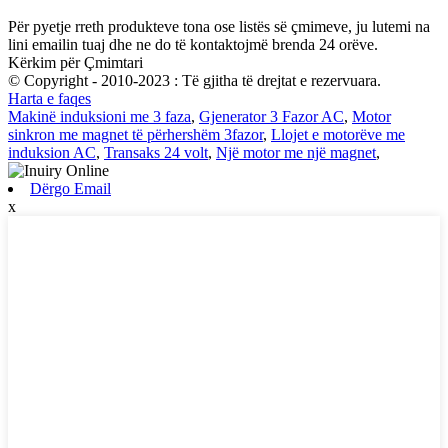
Për pyetje rreth produkteve tona ose listës së çmimeve, ju lutemi na
lini emailin tuaj dhe ne do të kontaktojmë brenda 24 orëve.
Kërkim për Çmimtari
© Copyright - 2010-2023 : Të gjitha të drejtat e rezervuara.
Harta e faqes
Makinë induksioni me 3 faza
,
Gjenerator 3 Fazor AC
,
Motor
sinkron me magnet të përhershëm 3fazor
,
Llojet e motorëve me
induksion AC
,
Transaks 24 volt
,
Një motor me një magnet
,
Dërgo Email
x