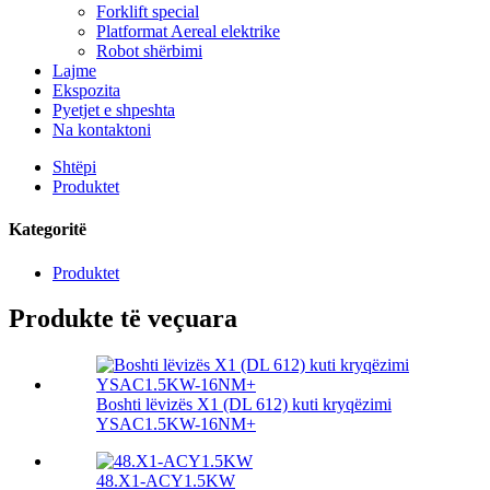
Forklift special
Platformat Aereal elektrike
Robot shërbimi
Lajme
Ekspozita
Pyetjet e shpeshta
Na kontaktoni
Shtëpi
Produktet
Kategoritë
Produktet
Produkte të veçuara
Boshti lëvizës X1 (DL 612) kuti kryqëzimi
YSAC1.5KW-16NM+
48.X1-ACY1.5KW