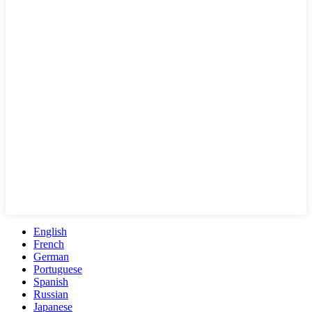
English
French
German
Portuguese
Spanish
Russian
Japanese