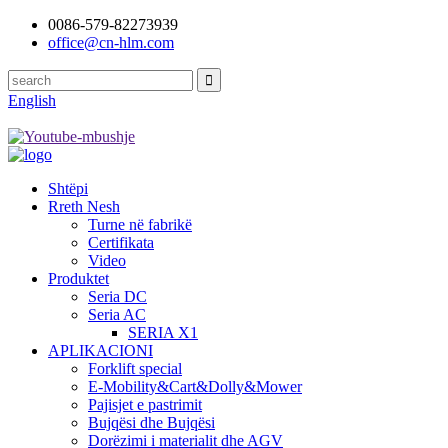
0086-579-82273939
office@cn-hlm.com
English
Shtëpi
Rreth Nesh
Turne në fabrikë
Certifikata
Video
Produktet
Seria DC
Seria AC
SERIA X1
APLIKACIONI
Forklift special
E-Mobility&Cart&Dolly&Mower
Pajisjet e pastrimit
Bujqësi dhe Bujqësi
Dorëzimi i materialit dhe AGV