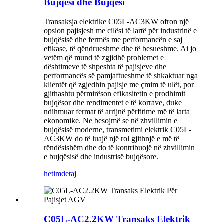
Bujqësi dhe Bujqësi
Transaksja elektrike C05L-AC3KW ofron një
opsion pajisjesh me cilësi të lartë për industrinë e
bujqësisë dhe fermës me performancën e saj
efikase, të qëndrueshme dhe të besueshme. Ai jo
vetëm që mund të zgjidhë problemet e
dështimeve të shpeshta të pajisjeve dhe
performancës së pamjaftueshme të shkaktuar nga
klientët që zgjedhin pajisje me çmim të ulët, por
gjithashtu përmirëson efikasitetin e prodhimit
bujqësor dhe rendimentet e të korrave, duke
ndihmuar fermat të arrijnë përfitime më të larta
ekonomike. Ne besojmë se në zhvillimin e
bujqësisë moderne, transmetimi elektrik C05L-
AC3KW do të luajë një rol gjithnjë e më të
rëndësishëm dhe do të kontribuojë në zhvillimin
e bujqësisë dhe industrisë bujqësore.
hetim
detaj
C05L-AC2.2KW Transaks Elektrik