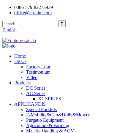
0086-579-82273939
office@cn-hlm.com
English
Home
De Us
Factory Tour
Testimonium
Video
Products
DC Series
AC Series
X1 SERIES
APPLICANDIS
Special Forklifts
E-Mobility&Cart&Dolly&Mower
Purgatio Equipment
Agriculture & Farming
Materia Handing & AGV