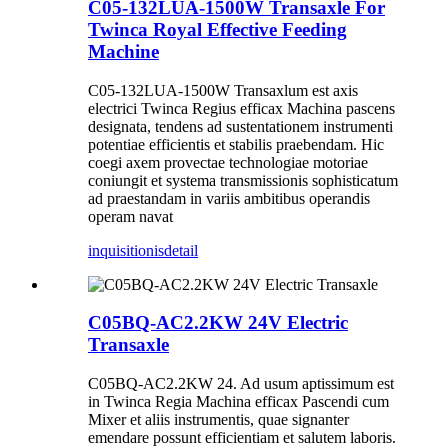
C05-132LUA-1500W Transaxle For
Twinca Royal Effective Feeding
Machine
C05-132LUA-1500W Transaxlum est axis
electrici Twinca Regius efficax Machina pascens
designata, tendens ad sustentationem instrumenti
potentiae efficientis et stabilis praebendam. Hic
coegi axem provectae technologiae motoriae
coniungit et systema transmissionis sophisticatum
ad praestandam in variis ambitibus operandis
operam navat
inquisitionis
detail
C05BQ-AC2.2KW 24V Electric
Transaxle
C05BQ-AC2.2KW 24. Ad usum aptissimum est
in Twinca Regia Machina efficax Pascendi cum
Mixer et aliis instrumentis, quae signanter
emendare possunt efficientiam et salutem laboris.