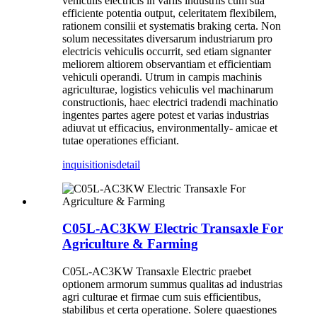
vehiculis electricis in variis industriis cum sua
efficiente potentia output, celeritatem flexibilem,
rationem consilii et systematis braking certa. Non
solum necessitates diversarum industriarum pro
electricis vehiculis occurrit, sed etiam signanter
meliorem altiorem observantiam et efficientiam
vehiculi operandi. Utrum in campis machinis
agriculturae, logistics vehiculis vel machinarum
constructionis, haec electrici tradendi machinatio
ingentes partes agere potest et varias industrias
adiuvat ut efficacius, environmentally- amicae et
tutae operationes efficiant.
inquisitionis
detail
C05L-AC3KW Electric Transaxle For
Agriculture & Farming
C05L-AC3KW Transaxle Electric praebet
optionem armorum summus qualitas ad industrias
agri culturae et firmae cum suis efficientibus,
stabilibus et certa operatione. Solere quaestiones