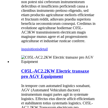
non potest nisi crebrorum instrumentorum
defectibus et insufficiens perficiendi causa a
clientibus instrumento pretioso eligendo, sed
etiam productio agriculturae melioris efficientiae
et fructuum reddit, adiuvans praedia superiora
beneficia oeconomicorum consequi. Credimus in
evolutione agriculturae hodiernae C05L-
AC3KW transmissionem electricam magis
magisque munus agere et ad progressionem
agriculturae et industriae rusticae conferre.
inquisitionis
detail
C05L-AC2.2KW Electric transaxe
pro AGV Equipment
In tempore cum automated logistics sonabant,
AGV (Automated Vehiculum ductore)
instrumentum magni partes agit in systemate
logistics. Effectus eius directe afficit efficientiam
et stabilitatem totius systematis logistics. C05L-
AC2.2KW Transaxum electricum pro