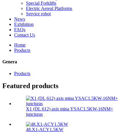
Special Forklifts
Electric Aereal Platforms
Service robot
News
Exhibition
FAQs
Contact Us
Home
Products
Genera
Products
Featured products
X1 (DL 612) axis mina YSAC1.5KW-16NM+
juncturas
48.X1-ACY1.5KW