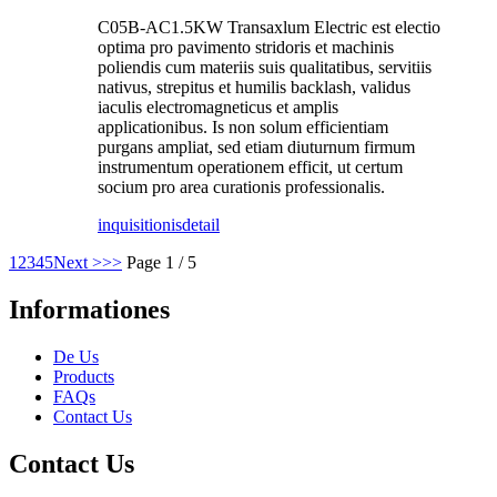
C05B-AC1.5KW Transaxlum Electric est electio
optima pro pavimento stridoris et machinis
poliendis cum materiis suis qualitatibus, servitiis
nativus, strepitus et humilis backlash, validus
iaculis electromagneticus et amplis
applicationibus. Is non solum efficientiam
purgans ampliat, sed etiam diuturnum firmum
instrumentum operationem efficit, ut certum
socium pro area curationis professionalis.
inquisitionis
detail
1
2
3
4
5
Next >
>>
Page 1 / 5
Informationes
De Us
Products
FAQs
Contact Us
Contact Us