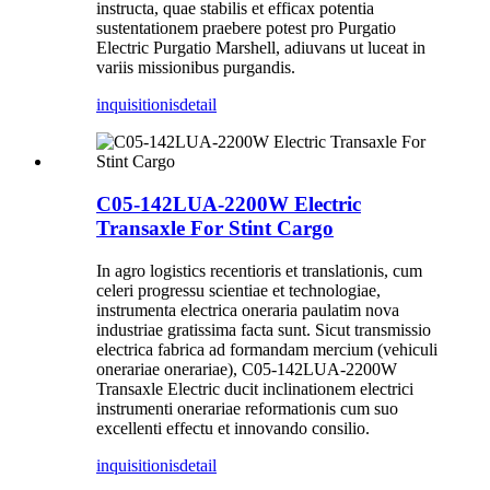
instructa, quae stabilis et efficax potentia
sustentationem praebere potest pro Purgatio
Electric Purgatio Marshell, adiuvans ut luceat in
variis missionibus purgandis.
inquisitionis
detail
C05-142LUA-2200W Electric
Transaxle For Stint Cargo
In agro logistics recentioris et translationis, cum
celeri progressu scientiae et technologiae,
instrumenta electrica oneraria paulatim nova
industriae gratissima facta sunt. Sicut transmissio
electrica fabrica ad formandam mercium (vehiculi
onerariae onerariae), C05-142LUA-2200W
Transaxle Electric ducit inclinationem electrici
instrumenti onerariae reformationis cum suo
excellenti effectu et innovando consilio.
inquisitionis
detail