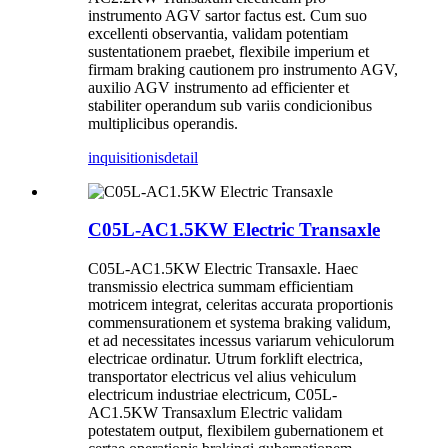
instrumento AGV sartor factus est. Cum suo
excellenti observantia, validam potentiam
sustentationem praebet, flexibile imperium et
firmam braking cautionem pro instrumento AGV,
auxilio AGV instrumento ad efficienter et
stabiliter operandum sub variis condicionibus
multiplicibus operandis.
inquisitionis
detail
C05L-AC1.5KW Electric Transaxle
C05L-AC1.5KW Electric Transaxle. Haec
transmissio electrica summam efficientiam
motricem integrat, celeritas accurata proportionis
commensurationem et systema braking validum,
et ad necessitates incessus variarum vehiculorum
electricae ordinatur. Utrum forklift electrica,
transportator electricus vel alius vehiculum
electricum industriae electricum, C05L-
AC1.5KW Transaxlum Electric validam
potestatem output, flexibilem gubernationem et