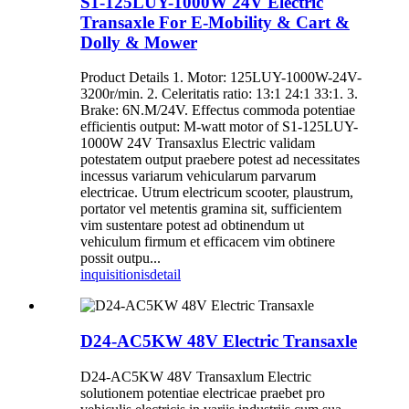
S1-125LUY-1000W 24V Electric
Transaxle For E-Mobility & Cart &
Dolly & Mower
Product Details 1. Motor: 125LUY-1000W-24V-
3200r/min. 2. Celeritatis ratio: 13:1 24:1 33:1. 3.
Brake: 6N.M/24V. Effectus commoda potentiae
efficientis output: M-watt motor of S1-125LUY-
1000W 24V Transaxlus Electric validam
potestatem output praebere potest ad necessitates
incessus variarum vehicularum parvarum
electricae. Utrum electricum scooter, plaustrum,
portator vel metentis gramina sit, sufficientem
vim sustentare potest ad obtinendum ut
vehiculum firmum et efficacem vim obtinere
possit outpu...
inquisitionis
detail
D24-AC5KW 48V Electric Transaxle
D24-AC5KW 48V Transaxlum Electric
solutionem potentiae electricae praebet pro