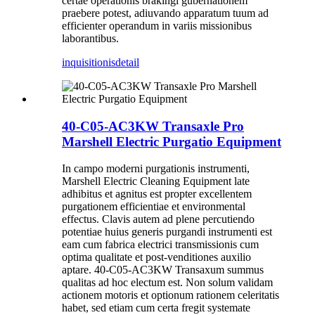
certae operationis brakingi gubernationem
praebere potest, adiuvando apparatum tuum ad
efficienter operandum in variis missionibus
laborantibus.
inquisitionis
detail
40-C05-AC3KW Transaxle Pro
Marshell Electric Purgatio Equipment
In campo moderni purgationis instrumenti,
Marshell Electric Cleaning Equipment late
adhibitus et agnitus est propter excellentem
purgationem efficientiae et environmental
effectus. Clavis autem ad plene percutiendo
potentiae huius generis purgandi instrumenti est
eam cum fabrica electrici transmissionis cum
optima qualitate et post-venditiones auxilio
aptare. 40-C05-AC3KW Transaxum summus
qualitas ad hoc electum est. Non solum validam
actionem motoris et optionum rationem celeritatis
habet, sed etiam cum certa fregit systemate