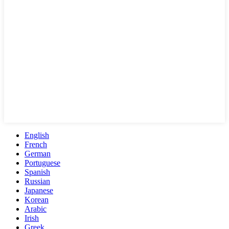
English
French
German
Portuguese
Spanish
Russian
Japanese
Korean
Arabic
Irish
Greek