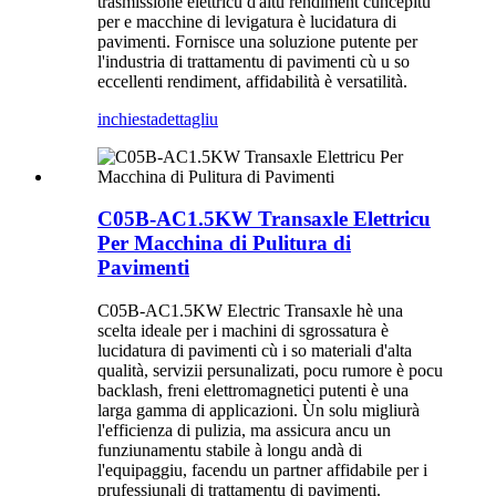
trasmissione elettricu d'altu rendiment cuncepitu
per e macchine di levigatura è lucidatura di
pavimenti. Fornisce una soluzione putente per
l'industria di trattamentu di pavimenti cù u so
eccellenti rendiment, affidabilità è versatilità.
inchiesta
dettagliu
C05B-AC1.5KW Transaxle Elettricu
Per Macchina di Pulitura di
Pavimenti
C05B-AC1.5KW Electric Transaxle hè una
scelta ideale per i machini di sgrossatura è
lucidatura di pavimenti cù i so materiali d'alta
qualità, servizii persunalizati, pocu rumore è pocu
backlash, freni elettromagnetici putenti è una
larga gamma di applicazioni. Ùn solu migliurà
l'efficienza di pulizia, ma assicura ancu un
funziunamentu stabile à longu andà di
l'equipaggiu, facendu un partner affidabile per i
prufessiunali di trattamentu di pavimenti.