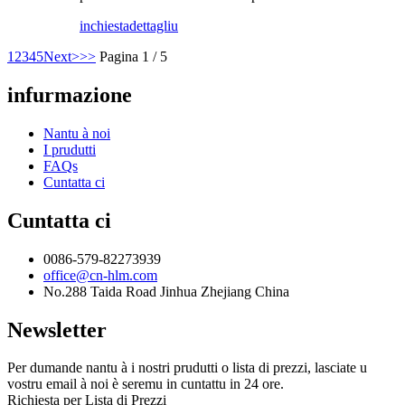
inchiesta
dettagliu
1
2
3
4
5
Next>
>>
Pagina 1 / 5
infurmazione
Nantu à noi
I prudutti
FAQs
Cuntatta ci
Cuntatta ci
0086-579-82273939
office@cn-hlm.com
No.288 Taida Road Jinhua Zhejiang China
Newsletter
Per dumande nantu à i nostri prudutti o lista di prezzi, lasciate u
vostru email à noi è seremu in cuntattu in 24 ore.
Richiesta per Lista di Prezzi