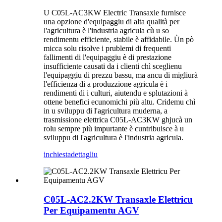
U C05L-AC3KW Electric Transaxle furnisce
una opzione d'equipaggiu di alta qualità per
l'agricultura è l'industria agricula cù u so
rendimentu efficiente, stabile è affidabile. Ùn pò
micca solu risolve i prublemi di frequenti
fallimenti di l'equipaggiu è di prestazione
insufficiente causati da i clienti chì sceglienu
l'equipaggiu di prezzu bassu, ma ancu di migliurà
l'efficienza di a produzzione agricula è i
rendimenti di i culturi, aiutendu e splutazioni à
ottene benefici ecunomichi più altu. Cridemu chì
in u sviluppu di l'agricultura muderna, a
trasmissione elettrica C05L-AC3KW ghjucà un
rolu sempre più impurtante è cuntribuisce à u
sviluppu di l'agricultura è l'industria agricula.
inchiesta
dettagliu
C05L-AC2.2KW Transaxle Elettricu
Per Equipamentu AGV