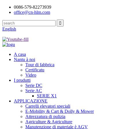
0086-579-82273939
office@cn-hlm.com
English
A casa
Nantu à noi
Tour di fabbrica
Certificatu
Video
I prudutti
Serie DC
Serie AC
SERIE X1
APPLICAZIONE
Carrelli elevatori speciali
E-Mobility & Cart & Dolly & Mower
Attrezzatura di pulizia
Agriculture & Agriculture
Manutenzione di materiale è AGV