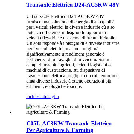
Transaxle Elettricu D24-AC5KW 48V
U Transaxle Elettricu D24-AC5KW 48V
furnisce una soluzione di energia di alta qualità
per i veiculi elettrici in diverse industrie cù a so
putenza efficiente, u disignu di rapportu di
velocità flessibile è u sistema di frenu affidabile.
Ùn solu risponde à i bisogni di e diverse industrie
per i veiculi elettrici, ma ancu migliurà
significativamente u rendiment generale è
l'efficienza di u travagliu di u veiculu. Sia in i
campi di machini agriculi, veiculi logistichi o
machini di custruzzione, stu dispusitivu di
trasmissione elettrica pò ghjucà un rolu enormu è
aiutà diverse industrie à ottene operazioni più
efficienti, ecologiche è sicure.
inchiesta
dettagliu
C05L-AC3KW Transaxle Elettricu
Per Agriculture & Farming