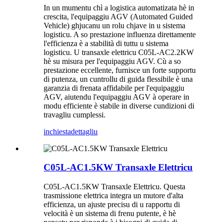
In un mumentu chì a logistica automatizata hè in
crescita, l'equipaggiu AGV (Automated Guided
Vehicle) ghjucanu un rolu chjave in u sistema
logisticu. A so prestazione influenza direttamente
l'efficienza è a stabilità di tuttu u sistema
logisticu. U transaxle elettricu C05L-AC2.2KW
hè su misura per l'equipaggiu AGV. Cù a so
prestazione eccellente, furnisce un forte supportu
di putenza, un cuntrollu di guida flessibile è una
garanzia di frenata affidabile per l'equipaggiu
AGV, aiutendu l'equipaggiu AGV à operare in
modu efficiente è stabile in diverse cundizioni di
travagliu cumplessi.
inchiesta
dettagliu
C05L-AC1.5KW Transaxle Elettricu
C05L-AC1.5KW Transaxle Elettricu. Questa
trasmissione elettrica integra un mutore d'alta
efficienza, un ajuste precisu di u rapportu di
velocità è un sistema di frenu putente, è hè