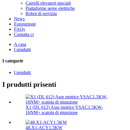
Carrelli elevatori speciali
Piattaforme aeree elettriche
Robot di serviziu
News
Esposizione
FAQs
Cuntatta ci
A casa
I prudutti
I categurie
I prudutti
I prudutti prisenti
X1 (DL 612) Asse motrice YSAC1.5KW-
16NM+ scatola di giunzione
48.X1-ACY1.5KW