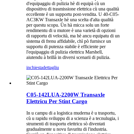
d'equipaggiu di pulizia hè di equipà cù un
dispositivu di trasmissione elettrica cù una qualità
eccellente è un supportu post-vendita. U 40-C05-
AC3KW Transaxle hè una scelta d'alta qualità
per questu scopu. Ùn hà micca solu un forte
rendimentu di u mutore è una varietà di opzioni
di rapportu di velocità, ma hè ancu equipatu di un
sistema di frenu affidabile, chì pò furnisce un
supportu di putenza stabile è efficiente per
l'equipaggiu di pulizia elettricu Marshell,
aiutendu à brillà in diversi scenarii di pulizia.
inchiesta
dettagliu
C05-142LUA-2200W Transaxle
Elettricu Per Stint Cargo
In u campu di a logistica muderna è u trasportu,
cù u rapidu sviluppu di a scienza è a tecnulugia, i
strumenti di trasportu elettricu sò diventati
gradualmente u novu favuritu di l'industria.