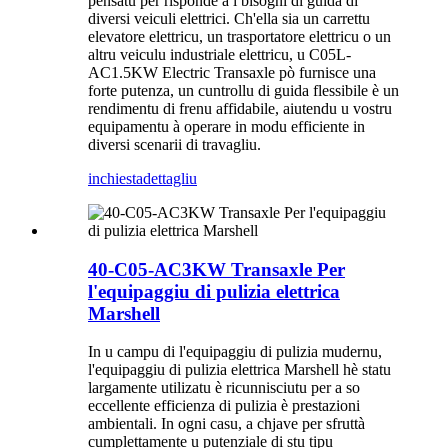
pensatu per risponde à i bisogni di guida di
diversi veiculi elettrici. Ch'ella sia un carrettu
elevatore elettricu, un trasportatore elettricu o un
altru veiculu industriale elettricu, u C05L-
AC1.5KW Electric Transaxle pò furnisce una
forte putenza, un cuntrollu di guida flessibile è un
rendimentu di frenu affidabile, aiutendu u vostru
equipamentu à operare in modu efficiente in
diversi scenarii di travagliu.
inchiesta
dettagliu
40-C05-AC3KW Transaxle Per
l'equipaggiu di pulizia elettrica
Marshell
In u campu di l'equipaggiu di pulizia mudernu,
l'equipaggiu di pulizia elettrica Marshell hè statu
largamente utilizatu è ricunnisciutu per a so
eccellente efficienza di pulizia è prestazioni
ambientali. In ogni casu, a chjave per sfruttà
cumplettamente u putenziale di stu tipu