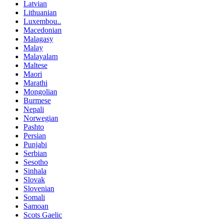
Latvian
Lithuanian
Luxembou..
Macedonian
Malagasy
Malay
Malayalam
Maltese
Maori
Marathi
Mongolian
Burmese
Nepali
Norwegian
Pashto
Persian
Punjabi
Serbian
Sesotho
Sinhala
Slovak
Slovenian
Somali
Samoan
Scots Gaelic