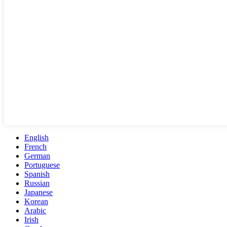
English
French
German
Portuguese
Spanish
Russian
Japanese
Korean
Arabic
Irish