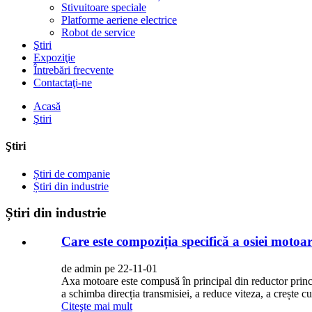
Stivuitoare speciale
Platforme aeriene electrice
Robot de service
Ştiri
Expoziţie
Întrebări frecvente
Contactaţi-ne
Acasă
Ştiri
Ştiri
Știri de companie
Știri din industrie
Știri din industrie
Care este compoziția specifică a osiei motoa
de admin pe 22-11-01
Axa motoare este compusă în principal din reductor princip
a schimba direcția transmisiei, a reduce viteza, a crește cu
Citeşte mai mult