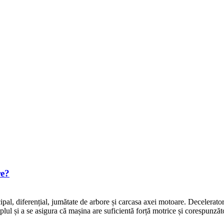
re?
al, diferențial, jumătate de arbore și carcasa axei motoare. Deceleratorul
plul și a se asigura că mașina are suficientă forță motrice și corespunzăt