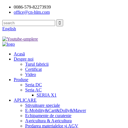
0086-579-82273939
office@cn-hlm.com
English
Acasă
Despre noi
Turul fabricii
Certificat
Video
Produse
Seria DC
Seria AC
SERIA X1
APLICARE
Stivuitoare speciale
E-Mobility&Cart&Dolly&Mawer
Echipamente de curatenie
Agricultura & Agricultura
Predarea materialelor și AGV