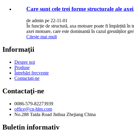
Care sunt cele trei forme structurale ale axe
de admin pe 22-11-01
În funcție de structură, axa motoare poate fi împărțită în 
axei motoare, care este dominantă în cazul greutăților grel
Citeşte mai mult
Informaţii
Despre noi
Produse
Întrebări frecvente
Contactaţi-ne
Contactaţi-ne
0086-579-82273939
office@cn-hlm.com
No.288 Taida Road Jinhua Zhejiang China
Buletin informativ