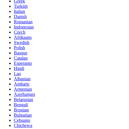
Greek
Turkish
Italian
Danish
Romanian
Indonesian
Czech
Afrikaans
Swedish
Polish
Basque
Catalan
Esperanto
Hindi
Lao
Albanian
Amharic
Armenian
Azerbaijani
Belarusian
Bengali
Bosnian
Bulgarian
Cebuano
Chichewa