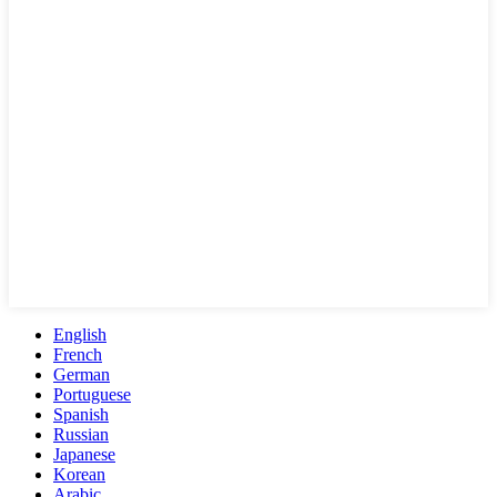
English
French
German
Portuguese
Spanish
Russian
Japanese
Korean
Arabic