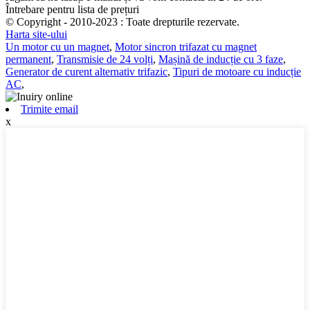
Întrebare pentru lista de prețuri
© Copyright - 2010-2023 : Toate drepturile rezervate.
Harta site-ului
Un motor cu un magnet
,
Motor sincron trifazat cu magnet
permanent
,
Transmisie de 24 volți
,
Mașină de inducție cu 3 faze
,
Generator de curent alternativ trifazic
,
Tipuri de motoare cu inducție
AC
,
Trimite email
x