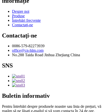
informație
Despre noi
Produse
Întrebări frecvente
Contactaţi-ne
Contactaţi-ne
0086-579-82273939
office@cn-hlm.com
No.288 Taida Road Jinhua Zhejiang China
SNS
Buletin informativ
Pentru întrebări despre produsele noastre sau lista de prețuri, vă
rugăm să ne lăsați e-mailul și vă vom contacta în 24 de ore.