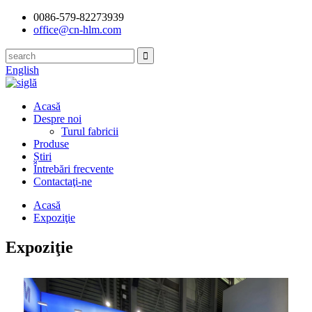
0086-579-82273939
office@cn-hlm.com
English
Acasă
Despre noi
Turul fabricii
Produse
Știri
Întrebări frecvente
Contactaţi-ne
Acasă
Expoziţie
Expoziţie