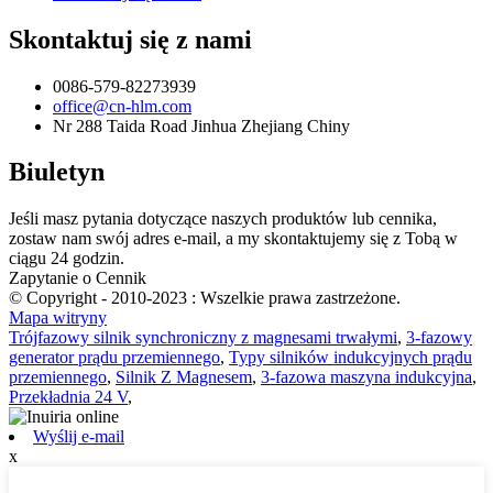
Skontaktuj się z nami
0086-579-82273939
office@cn-hlm.com
Nr 288 Taida Road Jinhua Zhejiang Chiny
Biuletyn
Jeśli masz pytania dotyczące naszych produktów lub cennika,
zostaw nam swój adres e-mail, a my skontaktujemy się z Tobą w
ciągu 24 godzin.
Zapytanie o Cennik
© Copyright - 2010-2023 : Wszelkie prawa zastrzeżone.
Mapa witryny
Trójfazowy silnik synchroniczny z magnesami trwałymi
,
3-fazowy
generator prądu przemiennego
,
Typy silników indukcyjnych prądu
przemiennego
,
Silnik Z Magnesem
,
3-fazowa maszyna indukcyjna
,
Przekładnia 24 V
,
Wyślij e-mail
x