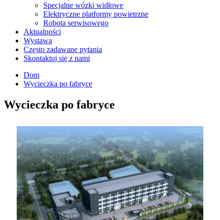
Specjalne wózki widłowe
Elektryczne platformy powietrzne
Robota serwisowego
Aktualności
Wystawa
Często zadawane pytania
Skontaktuj się z nami
Dom
Wycieczka po fabryce
Wycieczka po fabryce