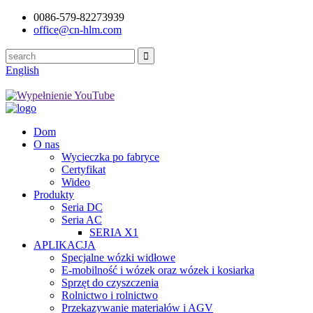
0086-579-82273939
office@cn-hlm.com
English
Dom
O nas
Wycieczka po fabryce
Certyfikat
Wideo
Produkty
Seria DC
Seria AC
SERIA X1
APLIKACJA
Specjalne wózki widłowe
E-mobilność i wózek oraz wózek i kosiarka
Sprzęt do czyszczenia
Rolnictwo i rolnictwo
Przekazywanie materiałów i AGV