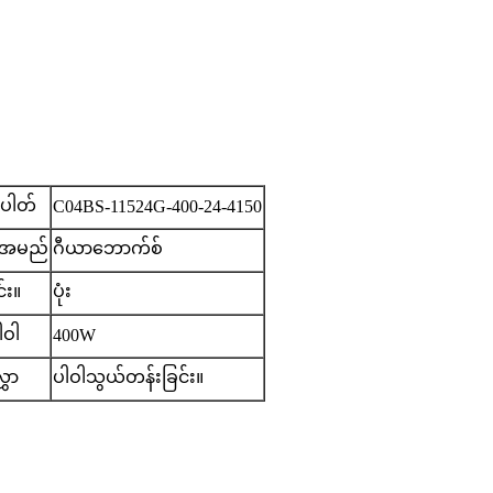
ံပါတ်
C04BS-11524G-400-24-4150
်အမည်
ဂီယာဘောက်စ်
င်း။
ပုံး
ဝါ
400W
ွှာ
ပါဝါသွယ်တန်းခြင်း။