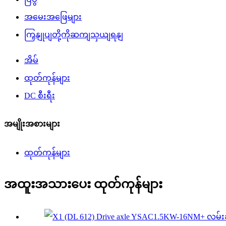
အမေးအဖြေများ
ကြှနျုပျတို့ကိုဆကျသှယျရနျ
အိမ်
ထုတ်ကုန်များ
DC စီးရီး
အမျိုးအစားများ
ထုတ်ကုန်များ
အထူးအသားပေး ထုတ်ကုန်များ