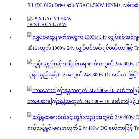
X1 (DL 612) Drive axle YSAC1.5KW-16NM+ လမ်းဆု
48.X1-ACY1.5KW
အီးအတွက် 1000w 24v လျှပ်စစ်အင်ဂျင်မော်တာဖြင့် Tra
တွန်းလှည်းနှင့် Cle အတွက် 24v 800w Dc မော်တာဖြင့် Tr
ကားဆေးကြောရန်အတွက် 24v 500w Dc မော်တာဖြင့် Tr
စက်သန့်ရှင်းရေးအတွက် 24v 400w DC မော်တာဖြင့် Tran