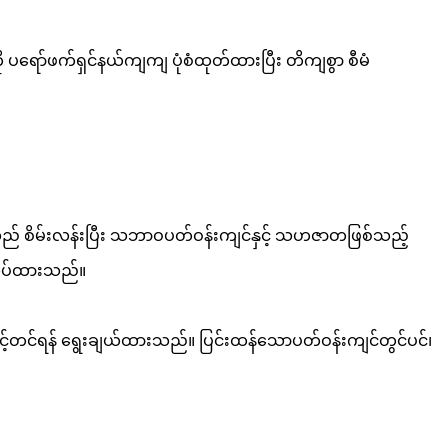
ု ပရော်ဖက်ရှင်နယ်ကျကျ ပုံစံထုတ်ထားပြီး တိကျစွာ စီမံ
းသည် စိမ်းလန်းပြီး သဘာဝပတ်ဝန်းကျင်နှင့် သဟဇာတဖြစ်သည့်
ုလုပ်ထားသည်။
မြှင့်တင်ရန် ရွေးချယ်ထားသည်။ ပြင်းထန်သောပတ်ဝန်းကျင်တွင်ပင်၊