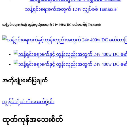
သန့်ရှင်းရေးစက်အတွက် 124v လျှပ်စစ် Transaxle
သန့်ရှင်းရေးစက်နှင့် တွန်းလှည်းအတွက် 24v 400w DC မော်တာဖြင့် Transaxle
အတိုချုံးဖော်ပြချက်-
ကျွန်ုပ်တို့ထံ အီးမေးလ်ပို့ပါ။
ထုတ်ကုန်အသေးစိတ်