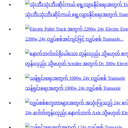
သုံးဘီးသုံးဘီးဆိုင်ကယ် ရွေ့လျားနိုင်ရေးအတွက် Tran
2200w 24v လျှပ်စစ်အင်ဂျင်ဖြင့် လျှပ်စစ် Transaxle...
တွန်းလှည်း သို့မဟုတ် Scroller အတွက် Dc 300w Electri
သန့်ရှင်းရေးအတွက် 1000w 24v လျှပ်စစ် Transaxle
24v ဂေါက်တွန်းလှည်း နောက်ဘက် Axle သို့မဟုတ် Electr