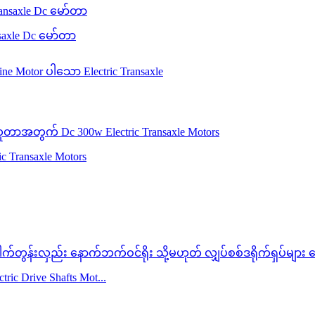
saxle Dc မော်တာ
c Transaxle Motors
ic Drive Shafts Mot...