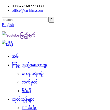
0086-579-82273939
office@cn-hlm.com
English
အိမ်
ကြှနျုပျတို့အကွောငျး
စက်ရုံခရီးစဉ်
လက်မှတ်
ဗီဒီယို
ထုတ်ကုန်များ
DC စီးရီး