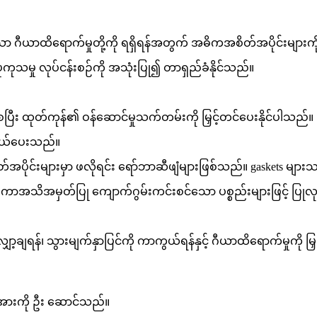
သော ဂီယာထိရောက်မှုတို့ကို ရရှိရန်အတွက် အဓိကအစိတ်အပိုင်းများကိ
ကုသမှု လုပ်ငန်းစဉ်ကို အသုံးပြု၍ တာရှည်ခံနိုင်သည်။
ီး ထုတ်ကုန်၏ ဝန်ဆောင်မှုသက်တမ်းကို မြှင့်တင်ပေးနိုင်ပါသည်။
ကွယ်ပေးသည်။
အပိုင်းများမှာ ဖလိုရင်း ရော်ဘာဆီဖျံများဖြစ်သည်။ gaskets မျာ
ံတကာအသိအမှတ်ပြု ကျောက်ဂွမ်းကင်းစင်သော ပစ္စည်းများဖြင့် ပြ
့ချရန်၊ သွားမျက်နှာပြင်ကို ကာကွယ်ရန်နှင့် ဂီယာထိရောက်မှုကို 
အားကို ဦး ဆောင်သည်။