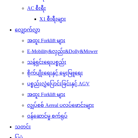
AC စီးရီး
X1 စီးရီးများ
လျှောက်လွှာ
အထူး Forklift များ
E-Mobility&လှည်း&Dolly&Mower
သန့်ရှင်းရေးပစ္စည်း
စိုက်ပျိုးရေးနှင့် မွေးမြူရေး
ပစ္စည်းလွှဲပြောင်းခြင်းနှင့် AGV
အထူး Forklift များ
လျှပ်စစ် Aereal ပလပ်ဖောင်းများ
ဝန်ဆောင်မှု စက်ရုပ်
သတင်း
ပြပွဲ