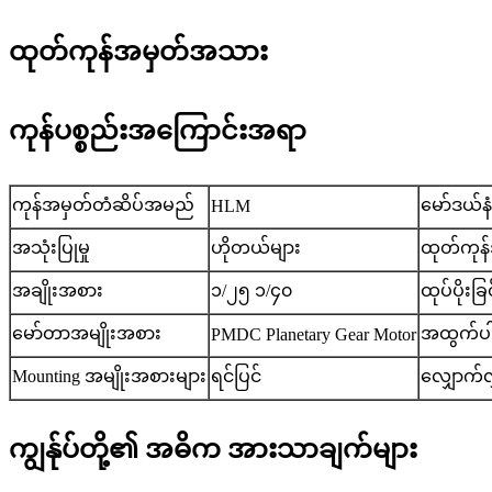
ထုတ်ကုန်အမှတ်အသား
ကုန်ပစ္စည်းအကြောင်းအရာ
ကုန်အမှတ်တံဆိပ်အမည်
မော်ဒယ်န
HLM
အသုံးပြုမှု
ဟိုတယ်များ
ထုတ်ကုန
အချိုးအစား
၁/၂၅ ၁/၄၀
ထုပ်ပိုးခြ
မော်တာအမျိုးအစား
အထွက်ပါ
PMDC Planetary Gear Motor
Mounting အမျိုးအစားများ
ရင်ပြင်
လျှောက်လ
ကျွန်ုပ်တို့၏ အဓိက အားသာချက်များ