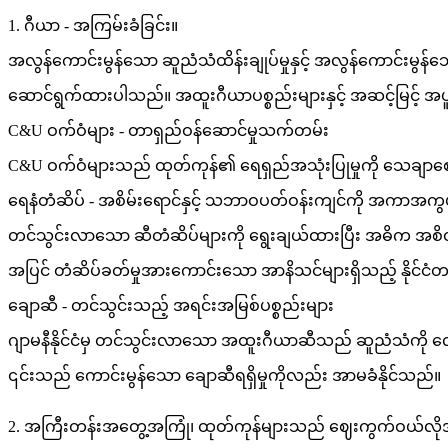
1. ဂီယာ - အကြမ်းခံခြင်း။
အလွန်ကောင်းမွန်သော ဆူညံသံထိန်းချုပ်မှုနှင့် အလွန်ကောင်းမွန်
ဆောင်ရွက်ထားပါသည်။ အထူးဂီယာပစ္စည်းများနှင့် အဆင့်မြင့် အပူ
C&U ဝက်ဝံများ - တာရှည်ဝန်ဆောင်မှုသက်တမ်း
C&U ဝက်ဝံများသည် ထုတ်ကုန်၏ ရေရှည်အသုံးပြုမှုကို သေချာစေပြ
ရေနံတံဆိပ် - အစိမ်းရောင်နှင့် သဘာဝပတ်ဝန်းကျင်ကို အကာအ
တင်သွင်းလာသော ဆီတံဆိပ်များကို ရွေးချယ်ထားပြီး အဓိက အစိတ်
အပြင် တံဆိပ်ခတ်မှုအားကောင်းသော အာနိသင်များရှိသည့် နိုင်င
ချောဆီ - တင်သွင်းသည့် အရင်းအမြစ်ပစ္စည်းများ
ဂျာမနီနိုင်ငံမှ တင်သွင်းလာသော အထူးဂီယာဆီသည် ဆူညံသံကို လျှော
၎င်းသည် ကောင်းမွန်သော ချောဆီရရှိမှုကိုလည်း အာမခံနိုင်သည်။
2. အကြီးတန်းအတွေ့အကြုံ၊ ထုတ်ကုန်များသည် ဈေးကွက်ဝယ်လို